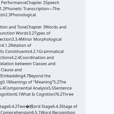
 & PerformanceChapter 2Speech
1.2Phonetic Transcription—The
ish2.3Phonological
nation and ToneChapter 3Words and
Function Words3.2Types of
ection3.3.4Minor Morphological
4.1.2Relation of
Its Constituents4.2.1Grammatical
ctions4.2.4Coordination and
Relation between Classes and
 Clause and
6.2Embedding4.7Beyond the
ng5.1Meanings of “Meaning”5.2The
5.4Componential Analysis5.5Sentence
gnition6.1What Is Cognition?6.2Three
 Stage6.4.2Two�瞁ord Stage6.4.3Stage of
 Comprehension6.5.1Word Recognition