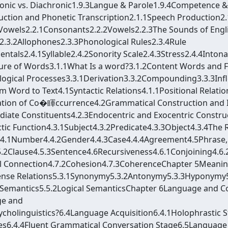
hronic vs. Diachronic1.9.3Langue & Parole1.9.4Competence
ction and Phonetic Transcription2.1.1Speech Production2.
Vowels2.2.1Consonants2.2.2Vowels2.2.3The Sounds of Engl
.3.2Allophones2.3.3Phonological Rules2.3.4Rule
tals2.4.1Syllable2.4.2Sonority Scale2.4.3Stress2.4.4Into
re of Words3.1.1What Is a word?3.1.2Content Words and 
ical Processes3.3.1Derivation3.3.2Compounding3.3.3Infl
Word to Text4.1Syntactic Relations4.1.1Positional Relation
elation of Co�睴ccurrence4.2Grammatical Construction and 
iate Constituents4.2.3Endocentric and Exocentric Constru
tic Function4.3.1Subject4.3.2Predicate4.3.3Object4.3.4The 
.4.1Number4.4.2Gender4.4.3Case4.4.4Agreement4.5Phrase,
5.2Clause4.5.3Sentence4.6Recursiveness4.6.1Conjoining4.
al Connection4.7.2Cohesion4.7.3CoherenceChapter 5Meani
Sense Relations5.3.1Synonymy5.3.2Antonymy5.3.3Hyponymy
 Semantics5.5.2Logical SemanticsChapter 6Language and Co
ge and
ycholinguistics?6.4Language Acquisition6.4.1Holophrastic
6.4.4Fluent Grammatical Conversation Stage6.5Language