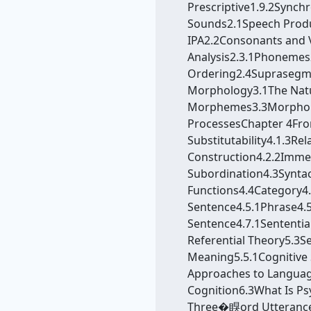
Prescriptive1.9.2Sync
Sounds2.1Speech Produ
IPA2.2Consonants and 
Analysis2.3.1Phonemes2
Ordering2.4Suprasegmen
Morphology3.1The Natu
Morphemes3.3Morpholog
ProcessesChapter 4From 
Substitutability4.1.3R
Construction4.2.2Immed
Subordination4.3Syntac
Functions4.4Category4
Sentence4.5.1Phrase4.
Sentence4.7.1Sententi
Referential Theory5.3
Meaning5.5.1Cognitive
Approaches to Langua
Cognition6.3What Is Ps
Three�瞁ord Utterances