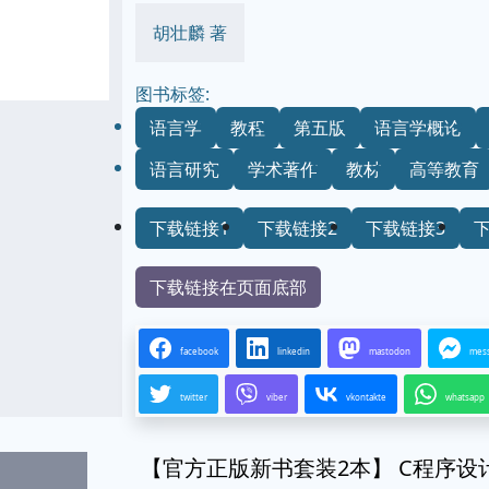
胡壮麟 著
图书标签:
语言学
教程
第五版
语言学概论
语言研究
学术著作
教材
高等教育
下载链接1
下载链接2
下载链接3
下载链接在页面底部
facebook
linkedin
mastodon
mes
twitter
viber
vkontakte
whatsapp
【官方正版新书套装2本】 C程序设