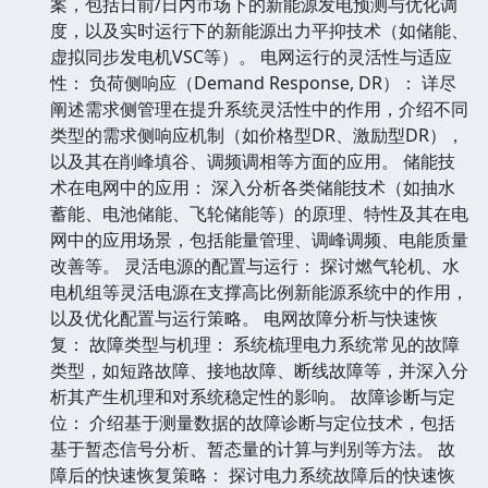
案，包括日前/日内市场下的新能源发电预测与优化调
度，以及实时运行下的新能源出力平抑技术（如储能、
虚拟同步发电机VSC等）。 电网运行的灵活性与适应
性： 负荷侧响应（Demand Response, DR）： 详尽
阐述需求侧管理在提升系统灵活性中的作用，介绍不同
类型的需求侧响应机制（如价格型DR、激励型DR），
以及其在削峰填谷、调频调相等方面的应用。 储能技
术在电网中的应用： 深入分析各类储能技术（如抽水
蓄能、电池储能、飞轮储能等）的原理、特性及其在电
网中的应用场景，包括能量管理、调峰调频、电能质量
改善等。 灵活电源的配置与运行： 探讨燃气轮机、水
电机组等灵活电源在支撑高比例新能源系统中的作用，
以及优化配置与运行策略。 电网故障分析与快速恢
复： 故障类型与机理： 系统梳理电力系统常见的故障
类型，如短路故障、接地故障、断线故障等，并深入分
析其产生机理和对系统稳定性的影响。 故障诊断与定
位： 介绍基于测量数据的故障诊断与定位技术，包括
基于暂态信号分析、暂态量的计算与判别等方法。 故
障后的快速恢复策略： 探讨电力系统故障后的快速恢