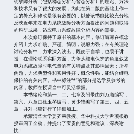
统故障分析（包括稳态分析与暂态分析）的理论、方法
和技术又有了很大的发展，为此在第二版的基础上作一
定的补充和修改是很有必要的，以使该书能比较充分地
反映近年来在电力系统故障分析方面提出的问题和取得
的科研成果，适应电力系统故障分析内容的需要。
本次修订保持了原书的基本内容，修订编写在概念
介绍上力求准确、严谨、简明，说服力强；在有关理论
讨论分析中，力求深入浅出，既便于自学，也易于讲
授；在理论联系实际方面，力争从继电保护的角度叙述
电力系统故障时电气量的有关特点及其影响因素；所举
例题，力求典型性和实用性好，概念性强，能结合继电
保护的有关内容。书中标注“*”的部分是选学及参考的
内容，教师在授课当中可灵活掌握。
本书绪论和第一、二、七章及附录由刘万顺编写，
第六、八章由徐玉琴编写，黄少锋编写了第三、四、五
章，并对书稿进行了详细加工。
承蒙清华大学姜齐荣教授、华中科技大学尹项根教
授审阅了全稿，并提出了宝贵的意见和建议，深表谢
忱！