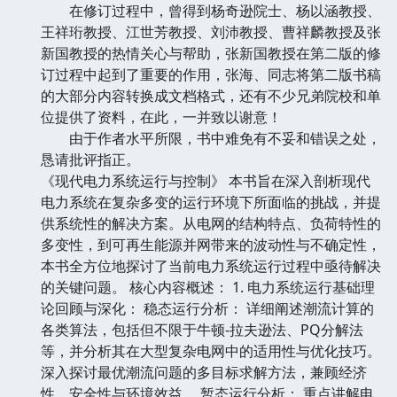
在修订过程中，曾得到杨奇逊院士、杨以涵教授、
王祥珩教授、江世芳教授、刘沛教授、曹祥麟教授及张
新国教授的热情关心与帮助，张新国教授在第二版的修
订过程中起到了重要的作用，张海、同志将第二版书稿
的大部分内容转换成文档格式，还有不少兄弟院校和单
位提供了资料，在此，一并致以谢意！
由于作者水平所限，书中难免有不妥和错误之处，
恳请批评指正。
《现代电力系统运行与控制》 本书旨在深入剖析现代
电力系统在复杂多变的运行环境下所面临的挑战，并提
供系统性的解决方案。从电网的结构特点、负荷特性的
多变性，到可再生能源并网带来的波动性与不确定性，
本书全方位地探讨了当前电力系统运行过程中亟待解决
的关键问题。 核心内容概述： 1. 电力系统运行基础理
论回顾与深化： 稳态运行分析： 详细阐述潮流计算的
各类算法，包括但不限于牛顿-拉夫逊法、PQ分解法
等，并分析其在大型复杂电网中的适用性与优化技巧。
深入探讨最优潮流问题的多目标求解方法，兼顾经济
性、安全性与环境效益。 暂态运行分析： 重点讲解电