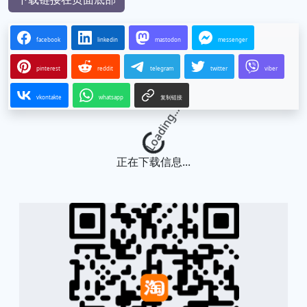
facebook
linkedin
mastodon
messenger
pinterest
reddit
telegram
twitter
viber
vkontakte
whatsapp
复制链接
Loading...
正在下载信息...