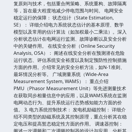
复原则与技术，包括重合闸策略、系统重构、故障隔离
等，旨在最大程度地减少停电范围与时间。 电网安全
稳定运行的保障： 状态估计（State Estimation,
SE）： 详细介绍电力系统状态估计的基本原理、数学
模型以及常用的估计算法（如加权最小二乘法）。深入
分析状态估计在电网运行监测、故障诊断以及安全分析
中的关键作用。 在线安全分析（Online Security
Analysis, OSA）： 阐述在线安全分析在预测潜在危险
运行状态、评估系统安全裕度以及制定预防性控制措施
方面的作用。介绍常见的安全分析方法，如N-1准则、
最坏情况分析等。 广域测量系统（Wide-Area
Measurement System, WAMS）： 重点介绍
PMU（Phasor Measurement Unit）等先进测量技术
在获取同步相量信息中的应用，以及WAMS系统在监测
电网动态行为、提升系统运行态势感知能力方面的价
值。 3. 电力系统控制技术： 发电机励磁控制： 详细介
绍不同类型的励磁系统及其控制原理，重点分析其在稳
定电压和提高暂态稳定性方面的作用。 调速器控制：
阐述一次调频和二次调频控制器的设计与应用，分析其