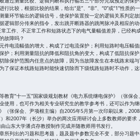
通过测量比较、逻辑判断和执行输出三个部分完成预定的保护
行比较，根据比较的结果，给出“是”、“非”、“0”或“1”性质
测量环节输出的逻辑信号，使保护装置按一定的逻辑关系判定故
据逻辑部分传来的指令，发出跳开断路器的跳闸脉冲及相应的动
常工作、不正常工作和短路状态下的电气量幅值差异，已经构
的故障吗？
件电流幅值的增大，构成了过电流保护；利用短路时电压幅值
保护；利用测量阻抗的降低和阻抗角的变大，构成了低阻抗保护
除保护范围内任意点的故障，因为当故障发生在本线路末端与
为了保证本线路短路时能快速切除而下级线路短路时不动作，这
教育“十一五”国家级规划教材《电力系统继电保护》（张保会
业使用，也可作为相关专业研究生的教学参考书，还可以作为继
保会、尹项根主编）自2005年5月第一次印刷以来，2008年
北京）和2007年（长沙）举办的两次应用研讨会上多数教师的要
年初由山东大学潘贞存教授制作完成并随教师用书发行。
所列出的习题和思考题，题及题中参数完全不变，部分习题中