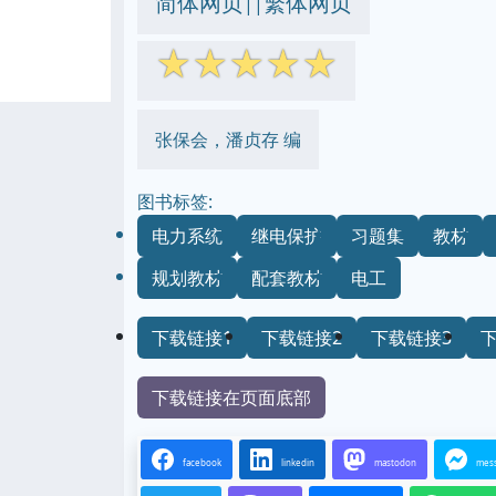
简体网页
繁体网页
||
☆
☆
☆
☆
☆
张保会，潘贞存 编
图书标签:
电力系统
继电保护
习题集
教材
规划教材
配套教材
电工
下载链接1
下载链接2
下载链接3
下载链接在页面底部
facebook
linkedin
mastodon
mes