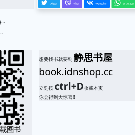
twitter
viber
vkontakte
whatsapp
.
静思书屋
想要找书就要到
book.idnshop.cc
ctrl+D
立刻按
收藏本页
你会得到大惊喜!!