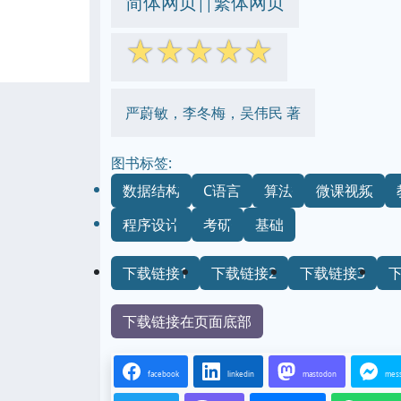
简体网页
繁体网页
||
☆
☆
☆
☆
☆
严蔚敏，李冬梅，吴伟民 著
图书标签:
数据结构
C语言
算法
微课视频
程序设计
考研
基础
下载链接1
下载链接2
下载链接3
下载链接在页面底部
facebook
linkedin
mastodon
mes