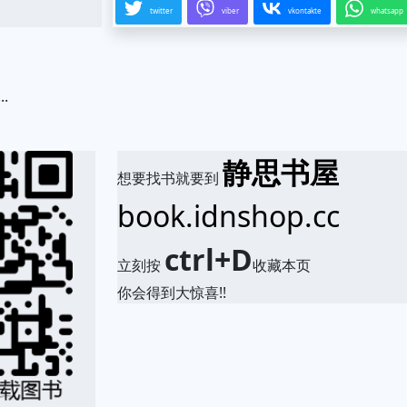
twitter
viber
vkontakte
whatsapp
.
静思书屋
想要找书就要到
book.idnshop.cc
ctrl+D
立刻按
收藏本页
你会得到大惊喜!!