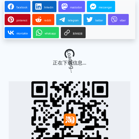
facebook
linkedin
mastodon
messenger
pinterest
reddit
telegram
twitter
viber
vkontakte
whatsapp
复制链接
Loading...
正在下载信息...