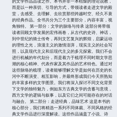
的文学作品品读之作。本书并非一本枯燥的理论说教，
而是以一种亲切、引导的方式，带领读者走进文学的殿
堂，去感受、去理解、去欣赏那些跨越时空、经久不衰
的经典作品。全书共分为三个主要部分，内容丰富，视
角独特。 第一部分：文学的脉络与传承 这部分将带领
读者回顾文学发展的宏伟画卷，从古代的史诗、神话，
到中世纪的骑士传奇，再到文艺复兴的辉煌，启蒙运动
的理性之光，浪漫主义的激情澎湃，现实主义的社会写
照，以及现代主义和后现代主义的多元探索。我们不会
进行机械的年代划分，而是着力于梳理不同时期文学思
潮的核心精神、代表作家及其作品的艺术特色。通过对
这些脉络的梳理，读者能够理解文学是如何在历史的长
河中不断演变、相互影响，并最终形成我们今天所熟知
的丰富多样的文学图景。我们将深入探讨不同文化背景
下文学的独特魅力，例如东方古典文学的含蓄与意境，
西方文学的逻辑与叙事，以及它们之间可能存在的对话
与融合。 第二部分：走进经典，品味艺术 这是本书的
核心部分，我们将精选一系列不同体裁、不同风格的经
典文学作品进行深度解读。这些作品涵盖了小说、诗