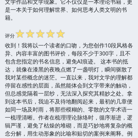
文学作品和文学现象。它不仅仅是一本理论书籍，更
是一本关于如何理解世界、如何思考人类文明的书
籍。
☆
☆
☆
☆
☆
评分
收到！我将以一个读者的口吻，为您创作10段风格各
异、内容丰富的图书评价，每段不少于300字，且不
包含您指定的书名信息，避免AI痕迹。 这本书的抵
达，就像在漆黑的夜晚点燃了一盏明灯，瞬间驱散了
我对某些概念的迷茫。一直以来，我对文学的理解都
停留在感性的层面，虽然能体会到文字带来的触动，
但总感觉隔着一层纱，无法深入探究其精妙之处。拿
到这本书后，我迫不及待地翻阅起来，最初的几章便
如同一场及时雨，将那些模糊的、零散的文学术语一
一梳理清晰。作者在梳理理论脉络时，循序渐进，逻
辑严谨，避免了枯燥的堆砌，而是巧妙地将复杂的概
念分解，用生动形象的比喻和贴切的案例来阐释。例