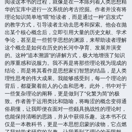
阅读这本书的过程，就像是在一本陈列着人类思想精
华的宝库中进行一次系统的考古挖掘。作者并没有将
理论知识简单地“喂”给读者，而是通过一种“启发式”
的教学方式，引导读者主动去思考和探索。他会在抛
出某个核心概念后，立即引用大量的历史文献、学术
争论，甚至是一些哲学思想的渊源，来帮助读者理解
这个概念是如何在历史的长河中孕育、发展并演变
的。这种“追本溯源”的讲解方式，极大地增强了知识
的厚重感和说服力。我不再是将那些理论视为现成的
结论，而是将其看作是思想家们智慧的结晶，是人类
理性思考的伟大成果。我能够感受到，每一个理论的
背后，都凝聚着前人的心血和思考。此外，书中对于
一些复杂理论的阐释，更是做到了“化繁为简”的极
致。作者善于运用类比和隐喻，将晦涩的概念变得通
俗易懂，让我即便在面对一些颇具挑战性的理论时，
也能保持清晰的思路，并从中获得乐趣。这本书不仅
仅是一本教科书，更是一本思想启蒙的读物，它点燃
了我对学术研究的兴趣，让我看到了理论的无限魅