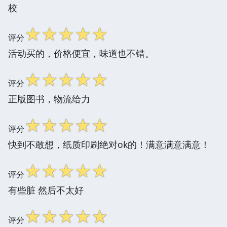
校
☆
☆
☆
☆
☆
评分
活动买的，价格便宜，味道也不错。
☆
☆
☆
☆
☆
评分
正版图书，物流给力
☆
☆
☆
☆
☆
评分
快到不敢想，纸质印刷绝对ok的！满意满意满意！
☆
☆
☆
☆
☆
评分
有些脏 然后不太好
☆
☆
☆
☆
☆
评分