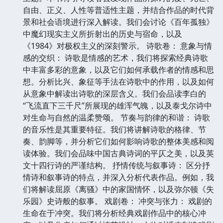
自由、正义、人性等普适性主题，并结合作品的时代背
景和社会语境进行深入解读。我们会讨论《百年孤独》
中魔幻现实主义所折射出的历史与宿命，以及
《1984》对极权主义的深刻警示。 诗歌卷： 意象与情
感的交织： 诗歌是情感的艺术，我们将探索经典诗歌
中丰富多彩的意象，以及它们如何承载作者的情感和思
想。分析比兴、象征等手法在诗歌中的作用，以及如何
从意象中解读出诗歌的深层含义。我们会品读李白的
“飞流直下三千尺”所展现的雄浑气魄，以及泰戈尔诗中
对生命与自然的温柔赞颂。 节奏与韵律的和谐： 诗歌
的音乐性是其重要特征。我们将讲解诗歌的格律、节
奏、韵脚等，并分析它们如何影响诗歌的整体美感和阅
读体验。我们会品味中国古典诗词的平仄之美，以及英
文十四行诗的严谨结构。 抒情传统与叙事诗： 区分抒
情诗和叙事诗的特点，并深入分析代表作品。例如，我
们将解读屈原《离骚》中的家国情怀，以及弥尔顿《失
乐园》史诗般的叙事。 戏剧卷： 冲突与张力： 戏剧的
生命在于冲突。我们将分析经典戏剧作品中的核心冲