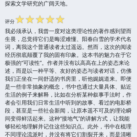
探索文学研究的广阔天地。
☆
☆
☆
☆
☆
评分
我必须承认，我曾一度对这类理论性的著作感到望而
生畏，总觉得它们是晦涩难懂、阳春白雪的学术代名
词，离我这个普通读者太过遥远。然而，这次的阅读
经历彻底颠覆了我的固有印象。这本书的魅力在于它
极强的“可读性”。作者并没有以高高在上的姿态来论
述，而是以一种平等、友好的姿态与读者对话，仿佛
我们正坐在一间舒适的书房里，听他娓娓道来。即便
是一些非常抽象的概念，书中也通过大量具体、贴近
生活的例子来解释，比如在分析某种叙事手法时，作
者会引用我们日常生活中听到的故事、看过的电影桥
段，甚至是一些社会新闻，让原本遥不可及的理论瞬
间变得鲜活起来。这种“接地气”的讲解方式，让我能
够轻松地理解并记住这些知识点。此外，书中在梳理
不同理论流派时，并没有将它们割裂开来，而是清晰