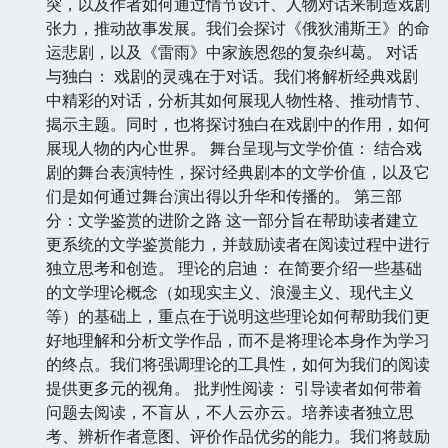
突，以及作者如何通过情节设计、人物对话来制造戏剧
张力，推动故事发展。我们会探讨《俄狄浦斯王》的命
运悲剧，以及《雷雨》中家族恩怨的复杂纠葛。 对话
与独白： 戏剧的灵魂在于对话。我们将解析经典戏剧
中精彩的对话，分析其如何展现人物性格、推动情节、
揭示主题。同时，也将探讨独白在戏剧中的作用，如何
展现人物的内心世界。 舞台呈现与文学价值： 结合戏
剧的舞台表演特性，探讨经典剧本的文学价值，以及它
们是如何通过舞台演出得以升华和传播的。 第三部
分：文学鉴赏的进阶之路 这一部分旨在帮助读者建立
更系统的文学鉴赏能力，并鼓励读者在阅读过程中进行
独立思考和创造。 理论的启迪： 在简要介绍一些基础
的文学理论概念（如现实主义、浪漫主义、现代主义
等）的基础上，重点在于说明这些理论如何帮助我们更
好地理解和分析文学作品，而不是将理论本身作为学习
的终点。我们将强调理论的工具性，如何为我们的阅读
提供更多元的视角。 批判性阅读： 引导读者如何带着
问题去阅读，不盲从，不人云亦云。培养读者独立思
考、辨析作者意图、评价作品优劣的能力。我们将鼓励