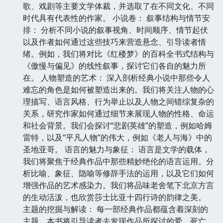
歌、戏剧等主要文学体裁，并选取了在不同文化、不同
时代具有代表性的作家。 小说卷： 叙事结构与情节安
排： 分析不同小说的叙事视角、时间顺序、情节起伏
以及作者如何通过这些技巧来营造悬念、引导读者情
绪。例如，我们将对比《红楼梦》的百科全书式结构与
《傲慢与偏见》的线性叙事，探讨它们各自的魅力所
在。 人物塑造的艺术： 深入剖析经典小说中那些令人
难忘的角色是如何被塑造出来的。我们将关注人物的心
理描写、语言风格、行为举止以及人物之间错综复杂的
关系，研究作家如何通过细节来展现人物的性格、命运
和社会背景。我们会探讨“悲剧英雄”的塑造，例如哈姆
雷特，以及“平凡人物”的伟大，例如《老人与海》中的
圣地亚哥。 语言的魅力与象征： 语言是文学的载体，
我们将聚焦于经典作品中那些精妙绝伦的语言运用。分
析比喻、象征、隐喻等修辞手法的运用，以及它们如何
增强作品的艺术感染力。我们将品味老舍笔下北京方言
的生动活泼，也欣赏莎士比亚十四行诗的韵律之美。
主题的挖掘与解读： 每一部经典作品都蕴含着深刻的
主题。本书将引导读者去发现作品所探讨的爱、死亡、