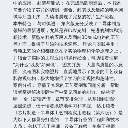
中的应用。 封装与测试： 在完成晶圆制造后，本书还
简要介绍了芯片的切割、键合、封装以及最终的电学测
试等后道工序，为读者展现了完整的芯片生产流程。
本书特色： 与时俱进： 第六版充分反映了半导体制造
领域的最新进展，尤其是在EUV光刻、先进的刻蚀和沉
积技术、新型材料的应用以及面向3D集成电路的工艺
等方面，提供了前沿的技术洞察。 理论与实践并重：
每项工艺的介绍都建立在坚实的物理和化学原理之上，
并结合了实际的工程应用和操作经验，帮助读者理解
“为什么”以及“如何做”。 图文并茂： 大量高质量的示意
图、流程图和实物照片，直观地展示了复杂的工艺设备
和微观结构，极大地增强了学习的直观性和趣味性。
案例分析： 穿插了实际的工艺案例和问题分析，帮助
读者掌握解决实际生产中常见问题的能力。 结构清
晰： 全书逻辑严谨，章节安排合理，从基础到进阶，
层层递进，便于读者系统地学习和掌握。 适用读者：
《芯片制造：半导体工艺制程实用教程（第六版）》是
为以下人群量身打造的： 半导体行业的工程师和技术
人员： 包括工艺工程师、设备工程师、良率工程师、