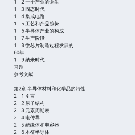
1．2 一个产业的诞生
1．3 固态时代
1．4 集成电路
1．5 工艺和产品趋势
1．6 半导体产业的构成
1．7 生产阶段
1．8 微芯片制造过程发展的
60年
1．9 纳米时代
习题
参考文献
第2章 半导体材料和化学品的特性
2．1 引言
2．2 原子结构
2．3 元素周期表
2．4 电传导
2．5 绝缘体和电容器
2．6 本征半导体