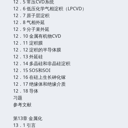
12．5 常压CVD系统
12．6 低压化学气相淀积（LPCVD）
12．7 原子层淀积
12．8 气相外延
12．9 分子束外延
12．10 金属有机物CVD
12．11 淀积膜
12．12 淀积的半导体膜
12．13 外延硅
12．14 多晶硅和非晶硅淀积
12．15 SOS和SOI
12．16 在硅上生长砷化镓
12．17 绝缘体和绝缘介质
12．18 导体
习题
参考文献
第13章 金属化
13．1 引言