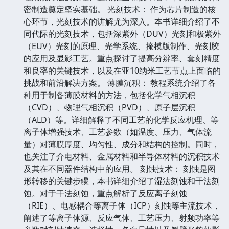
密制造奠定坚实基础。 光刻技术： 作为芯片制造的核
心环节，光刻技术的讲解尤为深入。本书详细介绍了不
同代际的光刻技术，包括深紫外（DUV）光刻和极紫外
（EUV）光刻的原理、光学系统、掩模版制作、光刻胶
的应用及显影工艺。重点探讨了提高分辨率、套刻精度
和良率的关键技术，以及在亚10纳米工艺节点上面临的
挑战和前沿解决方案。 薄膜沉积： 教程系统介绍了各
种用于制备薄膜材料的方法，包括化学气相沉积
（CVD）、物理气相沉积（PVD）、原子层沉积
（ALD）等。详细解释了不同工艺的化学反应机理、等
离子体增强技术、工艺参数（如温度、压力、气体流
量）对薄膜厚度、均匀性、成分和结构的控制。同时，
也关注了介电材料、金属材料和半导体材料的沉积技术
及其在不同器件结构中的应用。 刻蚀技术： 刻蚀是图
形转移的关键步骤，本书详细介绍了湿法刻蚀和干法刻
蚀。对于干法刻蚀，重点解析了反应离子刻蚀
（RIE）、电感耦合等离子体（ICP）刻蚀等主流技术，
阐述了等离子体源、反应气体、工艺压力、射频功率等