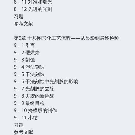
8．11 对准和曝光
8．12 先进的光刻
习题
参考文献
第9章 十步图形化工艺流程――从显影到最终检验
9．1 引言
9．2 硬烘焙
9．3 刻蚀
9．4 湿法刻蚀
9．5 干法刻蚀
9．6 干法刻蚀中光刻胶的影响
9．7 光刻胶的去除
9．8 去胶的新挑战
9．9 最终目检
9．10 掩模版的制作
9．11 小结
习题
参考文献