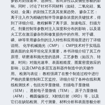
参数对刻蚀速率、选择性、各向异性以及侧壁形貌的影
响。同时，讨论了针对不同材料（如硅、二氧化硅、氮
化硅、金属）的刻蚀工艺及其发展趋势。 掺杂工艺：
离子注入作为精确控制半导体掺杂浓度的关键技术，得
到了详细介绍。教程解释了离子源、加速电压、扫描方
式、剂量控制等参数对注入深度和分布的影响，以及退
火工艺在激活掺杂剂和修复损伤中的作用。对于硼、
磷、砷等常用掺杂剂的注入特性和应用场景进行了详细
说明。 化学机械抛光（CMP）： CMP技术对于实现晶
圆表面的全局平坦化至关重要，本书详细介绍了其工作
原理、研磨液和抛光垫的选择、工艺参数（如压力、转
速、时间）对抛光速率、表面粗糙度、图案密度效应的
影响，以及CMP在多层互连和器件制造中的关键作
用。 检测与表征： 教程强调了在整个制造过程中进行
严格的质量控制和工艺监控。详细介绍了各种在线和离
线检测技术，包括光学显微镜、扫描电子显微镜
（SEM）、透射电子显微镜（TEM）、原子力显微镜
（AFM）、椭圆偏振仪、X射线衍射（XRD）等，以及
它们在缺陷检测、尺寸测量、材料分析和表面形貌分析