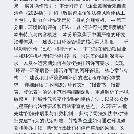
果。 实务操作指引： 本册附带了《企业数据合规自查
清单（2024版）》和《数据跨境传输法律风险评估工
具包》，助力企业快速定位自身的合规短板。 --- 第三
分册：环境影响评价（EIA）与排污许可制度深度解析
本书特点与内容概述： 本分册聚焦于中国严格的环境
治理体系下，建设项目环境管理的核心两大制度——环
境影响评价（EIA）和排污许可。本书旨在帮助项目业
主和环评机构理解环评报告书、报告表的编制深度要
求，以及在运营期如何有效衔接排污许可要求，实现
“环评—环评后督—排污许可”的闭环管理。 核心章节结
构： 1. 建设项目环境影响评价的法定程序与实体要
求： 详细解读了不同级别环评文件（报告书、报告
表、登记表）的适用范围与编制深度。重点解析了环境
敏感区、区域性气候变化影响的评估方法，以及公众参
与程序的合法性要求和司法审查的焦点。 2. 环评“未批
先建”的法律后果与补救机制： 归纳了司法实践中对“未
批先建”行为的认定标准，并指导企业如何通过环境修
复和补办手续，降低行政处罚和停产整治的风险。 3.