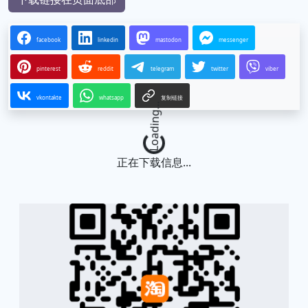
facebook
linkedin
mastodon
messenger
pinterest
reddit
telegram
twitter
viber
vkontakte
whatsapp
复制链接
Loading...
正在下载信息...