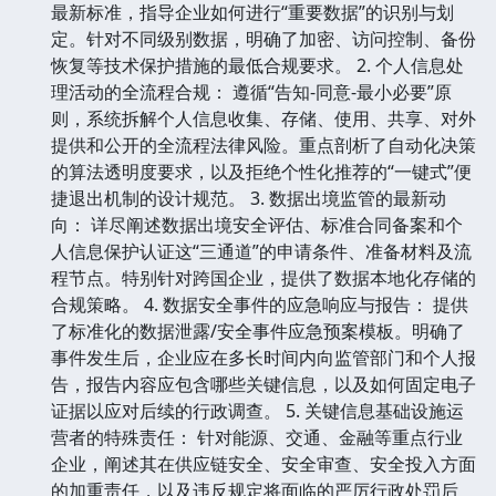
最新标准，指导企业如何进行“重要数据”的识别与划
定。针对不同级别数据，明确了加密、访问控制、备份
恢复等技术保护措施的最低合规要求。 2. 个人信息处
理活动的全流程合规： 遵循“告知-同意-最小必要”原
则，系统拆解个人信息收集、存储、使用、共享、对外
提供和公开的全流程法律风险。重点剖析了自动化决策
的算法透明度要求，以及拒绝个性化推荐的“一键式”便
捷退出机制的设计规范。 3. 数据出境监管的最新动
向： 详尽阐述数据出境安全评估、标准合同备案和个
人信息保护认证这“三通道”的申请条件、准备材料及流
程节点。特别针对跨国企业，提供了数据本地化存储的
合规策略。 4. 数据安全事件的应急响应与报告： 提供
了标准化的数据泄露/安全事件应急预案模板。明确了
事件发生后，企业应在多长时间内向监管部门和个人报
告，报告内容应包含哪些关键信息，以及如何固定电子
证据以应对后续的行政调查。 5. 关键信息基础设施运
营者的特殊责任： 针对能源、交通、金融等重点行业
企业，阐述其在供应链安全、安全审查、安全投入方面
的加重责任，以及违反规定将面临的严厉行政处罚后