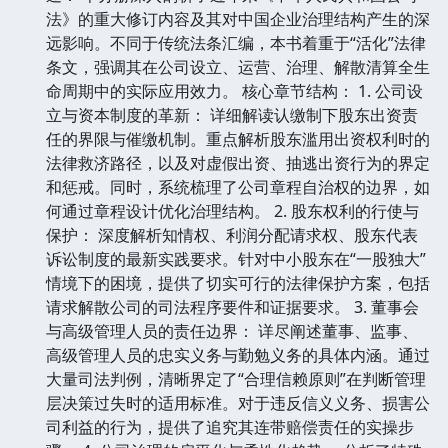
法》的重大修订内容及其对中国企业治理结构产生的深
远影响。不同于传统法条汇编，本书着重于“活化”法律
条文，强调其在公司设立、运营、治理、解散清算全生
命周期中的实际应用效力。 核心章节结构： 1. 公司设
立与资本制度的革新： 详细解读认缴制下股东出资责
任的界限与催缴机制。重点解析股东滥用出资权利时的
法律救济路径，以及对虚假出资、抽逃出资行为的界定
和惩戒。同时，系统梳理了公司章程自治权的边界，如
何通过章程设计优化治理结构。 2. 股东权利的行使与
保护： 深度解析知情权、利润分配请求权、股东代表
诉讼制度的最新实践要求。针对中小股东在“一股独大”
情境下的困境，提供了切实可行的法律保护方案，包括
请求解散公司的司法程序要件和证据要求。 3. 董事会
与高级管理人员的责任边界： 详尽阐述董事、监事、
高级管理人员的忠实义务与勤勉义务的具体内涵。通过
大量司法判例，清晰界定了“合理信赖原则”在判断管理
层决策过失时的适用标准。对于违反信义义务、损害公
司利益的行为，提供了追究其连带赔偿责任的实操步