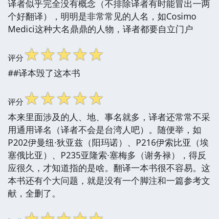
译者似乎完全没有概念（不排除译者有时能冒出一两
个好翻译），明明是非常常见的人名，如Cosimo
Medici这种大名鼎鼎的人物，译者都要自立门户
☆
☆
☆
☆
☆
评分
##译本毁了这本书
☆
☆
☆
☆
☆
评分
本来里面涉及的人、地、事名就多，译者还常常不采
用通用译名（译者不会是台湾人吧）。随便举，如
P202伊曼纽·狄亚兹（阳玛诺）、P216伊索比亚（埃
塞俄比亚）、P235亚隆索·塞梅多（谢务禄），得反
应很久，才知道指的是啥。翻译一本书很不容易。这
本书还有个大问题，就是没有一个脚注和一篇参考文
献，全删了。
☆
☆
☆
☆
☆