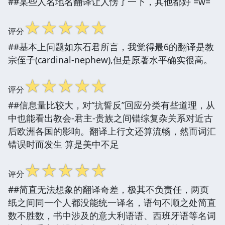
##某些人名地名翻译让人愣了一下，其他都好 =w=
☆
☆
☆
☆
☆
评分
##基本上问题如东石君所言，我觉得最6的翻译是教
宗侄子(cardinal-nephew),但是原著水平确实很高。
☆
☆
☆
☆
☆
评分
##信息量比较大，对“抗誓反”回应分类有些道理，从
中也能看出教会-君主-贵族之间错综复杂关系对近古
后欧洲各国的影响。翻译上行文还算流畅，然而词汇
错误时而发生 算是美中不足
☆
☆
☆
☆
☆
评分
##简直无法想象的翻译奇差，极其不负责任，两页
纸之间同一个人都没能统一译名，语句不顺之处简直
数不胜数，书中涉及的意大利语语、西班牙语等名词