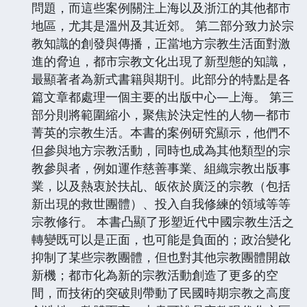
問題，而這些案例關注上海以及浙江的其他都市
地區，尤其是溫州及其近郊。 第二部分致力於宗
教知識的創發與傳播，正當地方宗教生活面對激
進的脅迫，都市宗教文化出現了新型態的知識，
最顯著者為新式書籍與期刊。此部分的特點是各
篇文章都處理一個主要的出版中心—上海。 第三
部分則將範圍縮小，聚焦於決定性的人物—都市
菁英的宗教生活。本書的案例研究顯示，他們不
但參與地方宗教活動，同時也成為其他類型的宗
教參與者，例如運作慈善事業、組織宗教出版事
業，以及熱衷於扶乩、皈依於廣泛的宗教（包括
新出現的救世團體）、投入自我修練的領域等等
宗教修行。 本書凸顯了形塑近代中國宗教生活之
轉變既可以是正面，也可能是負面的；政治變化
抑制了某些宗教團體，但也對其他宗教團體開啟
新機；都市化為新的宗教活動創造了更多的空
間，而技術的突破則帶動了民國時期宗教之高度