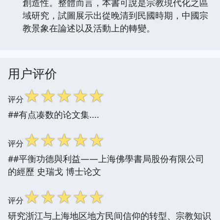
創造性。整體而言，本書可說是宗教現代化之區
域研究，試圖展示出從晚清到民國時期，中國宗
教景象在論述以及活動上的轉變。
用户评价
☆
☆
☆
☆
☆
评分
##有点凑数的论文集....
☆
☆
☆
☆
☆
评分
##平衡功德與利益——上海佛學書局股份有限公司
的經歷 史瑞戈 博士论文
☆
☆
☆
☆
☆
评分
研究浙江与上海地区地方民间信仰的转型、宗教知识