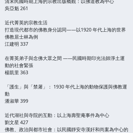
清末民國時期上海的宗教出版概觀：以佛道教為中心
吳亞魁 261
近代菁英的宗教生活
打造現代都市的佛教身分認同——以1920 年代上海的世界
佛教居士林為例
江建明 337
在菁英弟子與念佛大眾之間 ——民國時期印光法師淨土運
動的社會緊張
楊凱里 363
「護生」與「禁屠」： 1930 年代上海的動物保護與佛教運
動
潘淑華 399
近代湖社與寺院的互動：以上海壽聖庵事件為中心
劉文星 427
佛教、政治與都市社會：以民國靜安寺漢奸和尚案為中心的