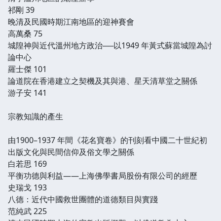
祁剛 39
晚清及民國時期江南地區的迎神賽會
高萬桑 75
城隍神與近代溫州地方政治──以1949 年黃式蘇當城隍為討
論中心
羅士傑 101
論道院在香港建立之契機及其與港、星天清草堂之關係
游子安 141
宗教知識的產生
由1900–1937 年間《花名寶卷》的刊刻看中國二十世紀初
出版文化與民間信仰及俗文學之關係
白若思 169
平衡功德與利益——上海佛學書局股份有限公司的經歷
史瑞戈 193
八德：近代中國救世團體的道德類目與實踐
范純武 225