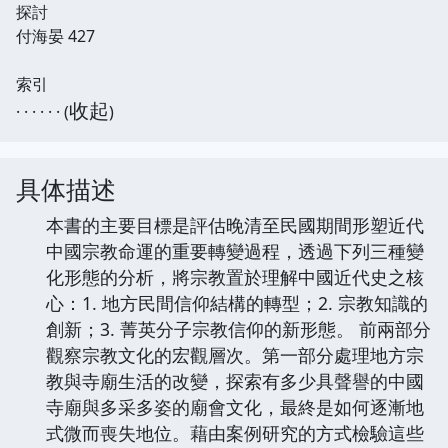
探討
付海晏 427
索引
收起
· · · · · · (
)
具体描述
本書的主要目標是評估晚清至民國期間形塑近代
中國宗教命運的重要轉變過程，透過下列三種變
化形態的分析，將宗教置於理解中國近代史之核
心：1. 地方民間信仰結構的轉型；2. 宗教知識的
創新；3. 菁英分子宗教信仰的新形態。 前兩部分
觀察宗教文化的宏觀層次。第一部分處理地方宗
教與寺廟生活的改變，探索有多少具聲譽的中國
寺廟與多采多姿的廟會文化，最終是如何逐漸地
式微而喪失地位。藉由案例研究的方式檢驗這些