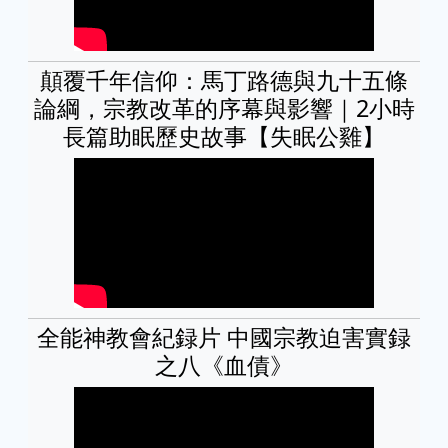
顛覆千年信仰：馬丁路德與九十五條
論綱，宗教改革的序幕與影響｜2小時
長篇助眠歷史故事【失眠公雞】
全能神教會紀録片 中國宗教迫害實録
之八《血債》