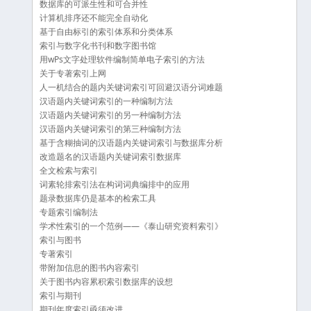
数据库的可派生性和可合并性
计算机排序还不能完全自动化
基于自由标引的索引体系和分类体系
索引与数字化书刊和数字图书馆
用wPs文字处理软件编制简单电子索引的方法
关于专著索引上网
人一机结合的题内关键词索引可回避汉语分词难题
汉语题内关键词索引的一种编制方法
汉语题内关键词索引的另一种编制方法
汉语题内关键词索引的第三种编制方法
基于含糊抽词的汉语题内关键词索引与数据库分析
改造题名的汉语题内关键词索引数据库
全文检索与索引
词素轮排索引法在构词词典编排中的应用
题录数据库仍是基本的检索工具
专题索引编制法
学术性索引的一个范例——《泰山研究资料索引》
索引与图书
专著索引
带附加信息的图书内容索引
关于图书内容累积索引数据库的设想
索引与期刊
期刊年度索引亟须改进