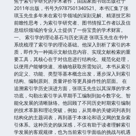
焦于索引学研究的学术著作，由国家图书馆出版社于
2011年出版，书号为9787501340521。本书汇集了张
琪玉先生多年来在索引学领域的深刻见解、精湛技艺和
前瞻性思考，为索引学研究者、图书情报工作者以及信
息组织领域的专业人士提供了一份宝贵的学术财富。
一、 索引学的理论基石与历史演进 张琪玉先生在书中
系统梳理了索引学的理论基础。他深入剖析了索引的本
质，即作为一种揭示文献信息内容、实现文献检索的重
要工具，其核心在于对信息进行结构化、规范化处理，
以便用户能够快速、准确地获取所需知识。本书从索引
的定义、功能、类型等基本概念出发，逐步深入到索引
结构、编制原则、质量评价等更具操作性的层面。 在
追溯索引学历史演进方面，张琪玉先生以其深厚的学术
功底，勾勒出索引学从早期手工编制到如今数字化、智
能化发展的清晰脉络。他回顾了不同历史时期索引编制
的技术革新和理论突破，例如，从简单的关键词列表到
结构化的主题词表，再到基于本体论和语义网的复杂索
引体系。这种历史的纵深感，不仅有助于读者理解索引
学发展的客观规律，也为当前索引学面临的挑战与机遇