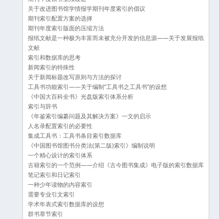
关于改进图书馆学情报学期刊年度索引的倡议
期刊索引配置方案的选择
期刊年度索引版面的压缩方法
报纸文献是一种极为丰富而未被充分开发的信息源——关于发展报纸
文献
索引和数据库的思考
新闻索引的特殊性
关于新闻标题改写原则与方法的探讨
工具书功能索引——关于编制“工具书之工具书”的设想
《中国大百科全书》光盘版索引体系分析
索引与辞书
《年鉴索引编纂问题及其解决方案》一文的启示
人名录配置索引的必要性
集成工具书：工具书条目索引数据库
《中国图书馆图书分类法(第二版)索引》编制说明
一个精心设计的索引体系
古籍索引的一个范例——介绍《古今图书集成》电子版的索引数据库
笔记索引和日记索引
一种少年读物的内容索引
需要专业引文索引
学术年表式索引数据库的设想
群书章节索引