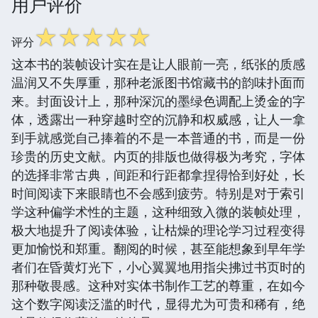
用户评价
☆
☆
☆
☆
☆
评分
这本书的装帧设计实在是让人眼前一亮，纸张的质感
温润又不失厚重，那种老派图书馆藏书的韵味扑面而
来。封面设计上，那种深沉的墨绿色调配上烫金的字
体，透露出一种穿越时空的沉静和权威感，让人一拿
到手就感觉自己捧着的不是一本普通的书，而是一份
珍贵的历史文献。内页的排版也做得极为考究，字体
的选择非常古典，间距和行距都拿捏得恰到好处，长
时间阅读下来眼睛也不会感到疲劳。特别是对于索引
学这种偏学术性的主题，这种细致入微的装帧处理，
极大地提升了阅读体验，让枯燥的理论学习过程变得
更加愉悦和郑重。翻阅的时候，甚至能想象到早年学
者们在昏黄灯光下，小心翼翼地用指尖拂过书页时的
那种敬畏感。这种对实体书制作工艺的尊重，在如今
这个数字阅读泛滥的时代，显得尤为可贵和稀有，绝