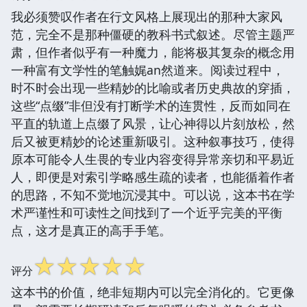
我必须赞叹作者在行文风格上展现出的那种大家风
范，完全不是那种僵硬的教科书式叙述。尽管主题严
肃，但作者似乎有一种魔力，能将极其复杂的概念用
一种富有文学性的笔触娓an然道来。阅读过程中，
时不时会出现一些精妙的比喻或者历史典故的穿插，
这些“点缀”非但没有打断学术的连贯性，反而如同在
平直的轨道上点缀了风景，让心神得以片刻放松，然
后又被更精妙的论述重新吸引。这种叙事技巧，使得
原本可能令人生畏的专业内容变得异常亲切和平易近
人，即便是对索引学略感生疏的读者，也能循着作者
的思路，不知不觉地沉浸其中。可以说，这本书在学
术严谨性和可读性之间找到了一个近乎完美的平衡
点，这才是真正的高手手笔。
☆
☆
☆
☆
☆
评分
这本书的价值，绝非短期内可以完全消化的。它更像