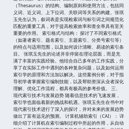
（Thesaurus）的结构、编制原则和使用方法，包括同
义词、近义词、上下位词、关联词等关系的构建。张琪
玉先生认为，叙词表是实现检索词与标引词之间规范化
匹配的重要工具，对于提高检索效率和查全率具有至关
重要的作用。 索引格式与结构： 探讨了不同索引格式
（如著者索引、题名索引、主题索引、分类号索引等）
的特点与适用范围，以及如何设计清晰、易读的索引条
目。 张琪玉先生的论述并非停留在理论层面，而是充
满了丰富的实践经验。他结合自己多年的工作实践，分
享了在实际工作中遇到的各种复杂问题，以及如何运用
索引学的原理和方法加以解决。这些案例分析，对于指
导初学者掌握索引编制技能，以及帮助资深从业者深化
理解、优化工作流程，都具有极高的参考价值。 三、
现代索引技术与发展趋势 随着信息技术的飞速发展，
索引学也面临着新的挑战和机遇。张琪玉先生在书中对
现代索引技术进行了深入的探讨，并对未来的发展趋势
做出了富有远见的预测。 计算机辅助索引（CAI）： 详
细介绍了计算机在索引编制过程中所起的作用，从自动