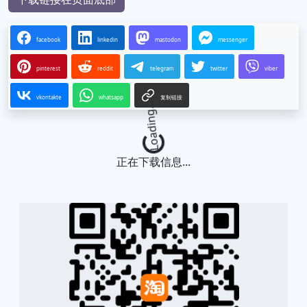
facebook
linkedin
mastodon
messenger
pinterest
reddit
telegram
twitter
viber
vkontakte
whatsapp
复制链接
Loading...
正在下载信息...