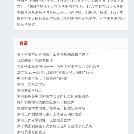
张琪玉 中国图书馆学家。1930年6月7日生于江苏南汇县（今属上海
市）。1954年毕业于北京大学图书馆学系。1977年起在武汉大学图
书馆学系从事教学与科研工作，历任讲师、副教授、教授。1987 年
调任中国人民解放军空军政治学院图书档案系主任。他主要从事信息
语言学研究，
目录
关于索引学研究和索引工作开展的设想与建议
现代的索引就是数据库
告别手工索引时代——一名中国索引学会会员的思考
20世纪20—30年代我国的索引运动：回顾与启示
中国索引事业：当前格局与问题
索引：面向21世纪
索引要走向社会
索引服务是中国索引学会走向社会的主要道路
推广实用性较大的文献索引与数据库
振兴索引学术研究，根本在于拓宽研究领域
索引工作的性质与索引工作者劳动的性质
索引工作者需要懂一点情报语言学
关于我国实施索引员资格认证和专业培训的思考
索引员署名的意义