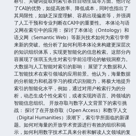
标引、关键词提取到索引条目自动生成等方面。他讨论
了CAI的优势，如提高效率、降低成本，同时也指出了
其局限性，如缺乏深度理解、容易出现偏差等，并强调
了人工干预和专业判断在CAI中的重要性。 本体论与语
义网在索引中的应用： 探讨了本体论（Ontology）和
语义网（Semantic Web）等新兴技术如何为索引学带
来新的突破。他分析了如何利用本体论来构建更深层次
的知识组织体系，实现更智能化的信息检索。这部分内
容展现了张琪玉先生对索引学前沿理论的敏锐洞察力。
大数据与人工智能对索引的影响： 展望了大数据和人
工智能技术在索引领域的应用前景。他认为，海量数据
的分析能力和机器学习的模式识别能力，将极大地提升
索引的智能化水平，例如，通过对用户检索行为的分
析，动态生成个性化索引，或者实现跨语言、跨领域的
智能信息组织。 开放存取与数字人文背景下的索引挑
战： 探讨了在开放存取（Open Access）和数字人文
（Digital Humanities）浪潮下，索引学所面临的新课
题。如何对海量的开放学术资源进行有效的组织和揭
示，如何利用数字技术工具来分析和解读人文领域的复