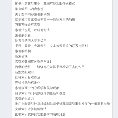
图书内容索引事业：我国可能采取什么模式
谁来编图书内容索引
关于图书内容索引的稿酬
知识诚可贵索引价亦高——简论索引的功用
万事万物皆可索引
索引法也是一种研究方法
索引的创新
论索引的两大基本类型
书目、题录、专著索引、文本检索系统的联系与区别
索引的结构
论索引项
索引和数据库的选题与设计
目录的特征——谈谈充分发挥书目检索工具的作用
新型文献索引
四种索引标准综述
容错措施与标准化
索引版面中的心理学和美学现象
目录索引书刊与数据库的更新和改造
索引的生命力
推广文献索引计算机编制法是促进我国索引事业发展的一项重要措施
文献索引计算机编制法
图书索引软件的功能要求与编制难题