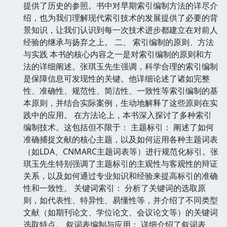
提供了历史的参照。书中对早期索引编制方法的详尽介
绍，也为我们理解现代索引技术的发展提供了必要的背
景知识，让我们认识到每一次技术进步都建立在对前人
经验的继承与扬弃之上。 二、 索引编制的原则、方法
与实践 本书的核心内容之一是对索引编制的原则和方
法的详细阐述。张琪玉先生强调，科学合理的索引编制
是保障信息可发现性的关键。他详细论述了诸如完整
性、准确性、规范性、简洁性、一致性等索引编制的基
本原则，并结合实际案例，生动地解释了这些原则在实
践中的应用。 在方法论上，本书深入探讨了多种索引
编制技术。这包括但不限于： 主题标引： 阐述了如何
准确捕捉文献的核心主题，以及如何运用各种主题词表
（如LDA、CNMARC主题词表等）进行规范化标引。张
琪玉先生特别强调了主题标引的主观性与客观性的辩证
关系，以及如何通过专业知识和经验来提高标引的准确
性和一致性。 关键词索引： 分析了关键词的选取原
则，如代表性、特异性、易懂性等，并介绍了不同类型
文献（如期刊论文、学位论文、会议论文等）的关键词
选取特点。 叙词表编制与应用： 详细介绍了叙词表