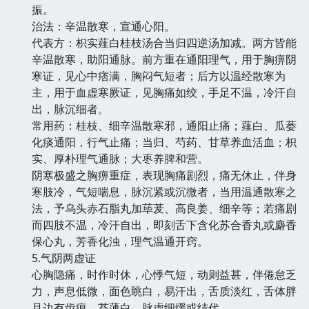
振。
治法：辛温散寒，宣通心阳。
代表方：枳实薤白桂枝汤合当归四逆汤加减。两方皆能
辛温散寒，助阳通脉。前方重在通阳理气，用于胸痹阴
寒证，见心中痞满，胸闷气短者；后方以温经散寒为
主，用于血虚寒厥证，见胸痛如绞，手足不温，冷汗自
出，脉沉细者。
常用药：桂枝、细辛温散寒邪，通阳止痛；薤白、瓜蒌
化痰通阳，行气止痛；当归、芍药、甘草养血活血；枳
实、厚朴理气通脉；大枣养脾和营。
阴寒极盛之胸痹重症，表现胸痛剧烈，痛无休止，伴身
寒肢冷，气短喘息，脉沉紧或沉微者，当用温通散寒之
法，予乌头赤石脂丸加荜茇、高良姜、细辛等；若痛剧
而四肢不温，冷汗自出，即刻舌下含化苏合香丸或麝香
保心丸，芳香化浊，理气温通开窍。
5.气阴两虚证
心胸隐痛，时作时休，心悸气短，动则益甚，伴倦怠乏
力，声息低微，面色眺白，易汗出，舌质淡红，舌体胖
且边有齿痕，苔薄白，脉虚细缓或结代。