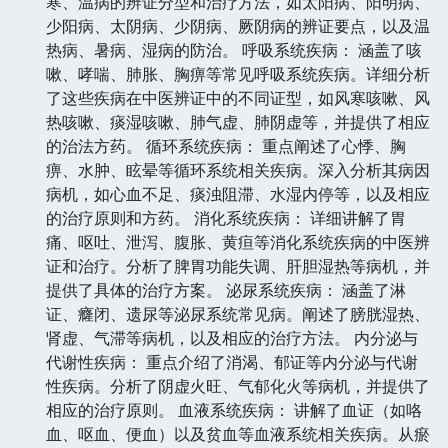
寒、温病的辨证分型和治疗方法，如太阳病、阳明病、
少阳病、太阴病、少阴病、厥阴病的辨证要点，以及温
热病、暑病、湿病的防治。 呼吸系统疾病： 涵盖了咳
嗽、哮喘、肺胀、胸痹等常见呼吸系统疾病。详细分析
了这些疾病在中医辨证中的不同证型，如风寒咳嗽、风
热咳嗽、痰湿咳嗽、肺气虚、肺阴虚等，并提供了相应
的治法方药。 循环系统疾病： 重点阐述了心悸、胸
痹、水肿、眩晕等循环系统相关疾病。深入分析其病因
病机，如心血不足、痰浊阻滞、水湿内停等，以及相应
的治疗原则和方药。 消化系统疾病： 详细讲解了胃
痛、呕吐、泄泻、腹胀、黄疸等消化系统疾病的中医辨
证和治疗。分析了脾胃功能失调、肝胆湿热等病机，并
提供了具体的治疗方案。 泌尿系统疾病： 涵盖了淋
证、癃闭、遗尿等泌尿系统常见病。阐述了膀胱湿热、
肾虚、气滞等病机，以及相应的治疗方法。 内分泌与
代谢性疾病： 重点介绍了消渴、郁证等内分泌与代谢
性疾病。分析了阴虚火旺、气郁化火等病机，并提供了
相应的治疗原则。 血液系统疾病： 讲解了血证（如咯
血、呕血、便血）以及贫血等血液系统相关疾病。从瘀