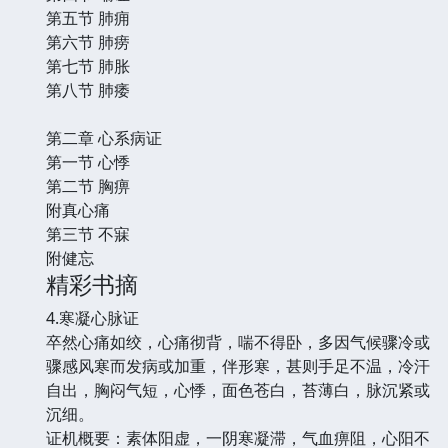
第五节 肺痈
第六节 肺痨
第七节 肺胀
第八节 肺痿
第二章 心系病证
第一节 心悸
第二节 胸痹
附真心痛
第三节 不寐
附健忘
精彩书摘
4.寒凝心脉证
卒然心痛如绞，心痛彻背，喘不得卧，多因气候骤冷或
骤感风寒而发病或加重，伴形寒，甚则手足不温，冷汗
自出，胸闷气短，心悸，面色苍白，苔薄白，脉沉紧或
沉细。
证机概要：素体阳虚，一阴寒凝滞，气血痹阻，心阳不