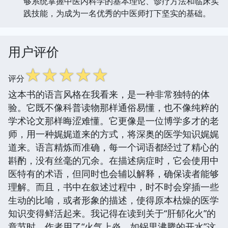
够系统掌握中医内科学的基本理论、诊疗方法和临床实
践技能，为成为一名优秀的中医师打下坚实的基础。
用户评价
☆
☆
☆
☆
☆
评分
这本书的语言风格在我看来，是一种非常独特的体
验。它既不像科普读物那样通俗易懂，也不像纯粹的
学术论文那样晦涩难懂。它更像是一位博学多才的老
师，用一种娓娓道来的方式，将深奥的医学知识娓娓
道来。语言精炼而准确，每一个词语都经过了精心的
斟酌，没有丝毫的冗余。在描述病症时，它会使用中
医特有的术语，但同时也会辅以解释，确保读者能够
理解。而且，书中在叙述过程中，时不时会穿插一些
生动的比喻，或者形象的描述，使得原本枯燥的医学
知识变得鲜活起来。我记得在读到关于“肝郁化火”的
章节时，作者用了“火气上炎，如锅里沸腾的开水”这