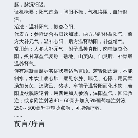
腻，脉沉细迟。
证机概要：阳气虚衰，胸阳不振，气机痹阻，血行瘀
滞。
治法：温补阳气，振奋心阳。
代表方：参附汤合右归饮加减。两方均能补益阳气，前
方大补元气，温补心阳，后方温肾助阳，补益精气。
常用药：人参大补元气，附子温补真阳，肉桂振奋心
阳，炙甘草益气复脉，熟地、山萸肉、仙灵脾、补骨脂
温养肾气。
伴有寒凝血瘀标实症状者适当兼顾。若肾阳虚衰，不能
制水，水饮上凌心肺，症见水肿、喘促、心悸，用真武
汤加黄芪、汉防己、猪苓、车前子温肾阳而化水饮；若
阳虚欲脱厥逆者，用四逆加人参汤，温阳益气，回阳救
逆；或参附注射液40～60毫升加入5%葡萄糖注射液
250～500毫升中静脉点滴，可增强疗效。
……
前言/序言