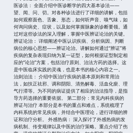
医诊法： 全面介绍中医诊断学的四大基本诊法——
望、闻、问、切。对各种诊法进行了详细的讲解，包括
如何观察面色、舌象、形态，如何听声音、嗅气味，如
何询问病史、症状，以及如何掌握脉象的诊断要领。通
过对这些诊法的深入理解，掌握中医辨证论治的关键。
辨证论治： 详细阐述中医认识疾病、分析病因、判断
病位的核心思想——辨证论治。讲解如何通过“辨证”将
疾病的复杂表现归纳为某一证型，如何根据证型制定相
应的“论治”方案，包括治疗原则、治法方药的选择。这
是中医临床实践的灵魂，也是本书的核心内容之一。
治则治法： 介绍中医治疗疾病的基本原则和常用治
法，如扶正祛邪、调和阴阳、清热解毒、活血化瘀、理
气行滞等。为不同的病证提供了相应的治法指导，是指
导方药选择的重要依据。 第二部分：常见内科疾病的
辨证与治疗 本部分是本书的重点和难点，系统梳理了
内科系统的常见疾病，并结合中医理论，进行详细的辨
证和治疗分析。 外感热病： 深入探讨了外感热病的发
病机制、传变规律以及中医的治疗策略。重点介绍了伤