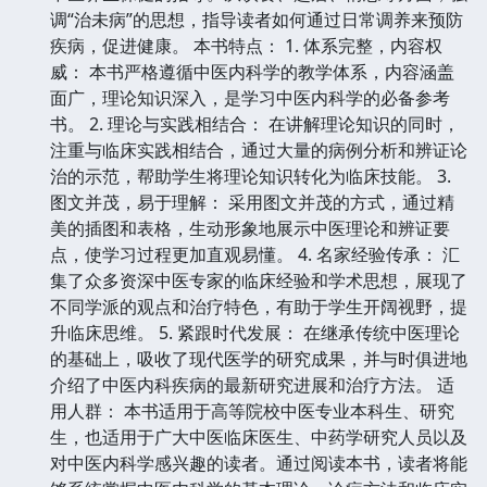
调“治未病”的思想，指导读者如何通过日常调养来预防
疾病，促进健康。 本书特点： 1. 体系完整，内容权
威： 本书严格遵循中医内科学的教学体系，内容涵盖
面广，理论知识深入，是学习中医内科学的必备参考
书。 2. 理论与实践相结合： 在讲解理论知识的同时，
注重与临床实践相结合，通过大量的病例分析和辨证论
治的示范，帮助学生将理论知识转化为临床技能。 3.
图文并茂，易于理解： 采用图文并茂的方式，通过精
美的插图和表格，生动形象地展示中医理论和辨证要
点，使学习过程更加直观易懂。 4. 名家经验传承： 汇
集了众多资深中医专家的临床经验和学术思想，展现了
不同学派的观点和治疗特色，有助于学生开阔视野，提
升临床思维。 5. 紧跟时代发展： 在继承传统中医理论
的基础上，吸收了现代医学的研究成果，并与时俱进地
介绍了中医内科疾病的最新研究进展和治疗方法。 适
用人群： 本书适用于高等院校中医专业本科生、研究
生，也适用于广大中医临床医生、中药学研究人员以及
对中医内科学感兴趣的读者。通过阅读本书，读者将能