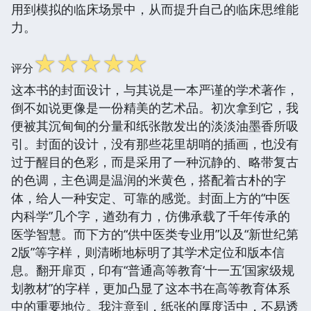
用到模拟的临床场景中，从而提升自己的临床思维能
力。
☆
☆
☆
☆
☆
评分
这本书的封面设计，与其说是一本严谨的学术著作，
倒不如说更像是一份精美的艺术品。初次拿到它，我
便被其沉甸甸的分量和纸张散发出的淡淡油墨香所吸
引。封面的设计，没有那些花里胡哨的插画，也没有
过于醒目的色彩，而是采用了一种沉静的、略带复古
的色调，主色调是温润的米黄色，搭配着古朴的字
体，给人一种安定、可靠的感觉。封面上方的“中医
内科学”几个字，遒劲有力，仿佛承载了千年传承的
医学智慧。而下方的“供中医类专业用”以及“新世纪第
2版”等字样，则清晰地标明了其学术定位和版本信
息。翻开扉页，印有“普通高等教育‘十一五’国家级规
划教材”的字样，更加凸显了这本书在高等教育体系
中的重要地位。我注意到，纸张的厚度适中，不易透