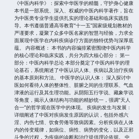
《中医内科学》：探索中华医学的精髓，守护身心健康
本书是一部系统、深入、权威的中医内科学著作，旨在
为中医类专业学生提供扎实的理论基础和临床实践指
导。本书遵循普通高等教育“十一五”国家级规划教材的
严谨要求，凝聚了众多中医名家的智慧与经验，力求全
面展现中医学在内科疾病诊疗方面的独特优势与深厚底
蕴。 内容概述： 本书的内容编排紧密围绕中医内科学
的核心理论和临床实践，共分为四大核心部分： 第一
部分：中医内科学总论 本部分奠定了中医内科学的理
论基石，系统阐述了中医认识人体、疾病以及治疗疾病
的基本原则和方法。 中医学的认识人体： 深入探讨中
医如何看待人体的整体性、脏腑之间的生理联系、气血
津液的运行及其生理功能。从阴阳五行学说、藏象学说
等角度，揭示人体结构与功能的精妙统一，强调“天人
合一”的哲学观在医学中的体现。 疾病的发生与发展：
详细阐述了中医对疾病发生原因的认识，包括外感六
淫、内伤七情、饮食劳倦等致病因素。分析疾病在人体
内的传变规律，如病位、病性、病势的变化，以及正邪
斗争的过程，为疾病的诊断和治疗提供理论依据。 中