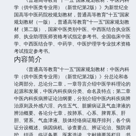
学（供中医类专业用）（新世纪第2版）》为新世纪全
国高等中医药院校规划教材，普通高等教育“十五”国家
规划教材（一版），普通高等教育“十一五”国家规划教
材（第二版），国家中医类别中医、中西医结合执业医
师、执业助理医师资格考试指定参考书。全国临床中医
学、中西医结合学、中药学、中医护理学专业技术资格
考试指定参考书。
内容简介
《普通高等教育“十一五”国家规划教材：中医内科
学（供中医类专业用）（新世纪第2版）》分总论和各
论两部分。总论分二章，一章导言介绍中医学科理论的
起源和发展，中医内科疾病分类、命名及特点；第二章
中医内科疾病辨证论治纲要，分别介绍中医内科疾病辨
治原则及外感六淫、内生五气、脏腑病证及气血津液的
辨治概要。各论分七章，按肺系、心系、脾胃系、肝
胆、肾系、气血津液、肢体经络病证顺序排列，各个病
证分设概述、病因病机、诊查要点、辨证论治、预防调
护、结语、临证备要、医案选读、文献摘要等栏目。书