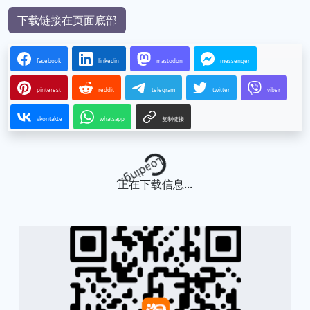
下载链接在页面底部
facebook
linkedin
mastodon
messenger
pinterest
reddit
telegram
twitter
viber
vkontakte
whatsapp
复制链接
Loading...
正在下载信息...