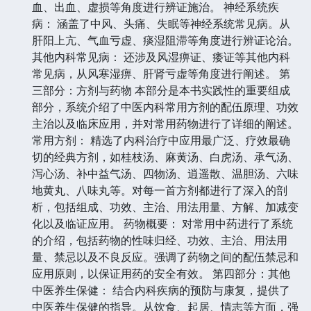
血、出血、虚损等角度进行辨证施治。 神经系统疾
病： 涵盖了中风、头痛、失眠等神经系统常见病。从
肝阳上亢、气血亏虚、痰湿阻滞等角度进行辨证论治。
其他内科常见病： 还涉及风湿痹证、痿证等其他内科
常见病，从风寒湿痹、肝肾亏虚等角度进行阐述。 第
三部分：方剂与药物 本部分是本书实践性的重要组成
部分，系统介绍了中医内科常用方剂的配伍原理、功效
主治以及临床应用，并对常用药物进行了详细的阐述。
常用方剂： 精选了内科治疗中应用最广泛、疗效最确
切的经典方剂，如桂枝汤、麻黄汤、白虎汤、承气汤、
泻心汤、补中益气汤、四物汤、逍遥散、温胆汤、六味
地黄丸、八味丸等。对每一首方剂都进行了深入的剖
析，包括组成、功效、主治、用法用量、方解、加减变
化以及临证应用。 药物概要： 对常用中药进行了系统
的介绍，包括药物的性味归经、功效、主治、用法用
量、禁忌以及不良反应。强调了药物之间的配伍禁忌和
应用原则，以保证用药的安全有效。 第四部分：其他
中医养生保健： 结合内科疾病的预防与康复，提供了
中医养生保健的指导。从饮食、起居、情志等方面，强