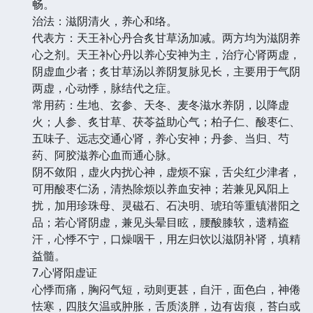
畅。
治法：滋阴清火，养心和络。
代表方：天王补心丹合炙甘草汤加减。两方均为滋阴养
心之剂。天王补心丹以养心安神为主，治疗心肾两虚，
阴虚血少者；炙甘草汤以养阴复脉见长，主要用于气阴
两虚，心动悸，脉结代之症。
常用药：生地、玄参、天冬、麦冬滋水养阴，以降虚
火；人参、炙甘草、茯苓益助心气；柏子仁、酸枣仁、
五味子、远志交通心肾，养心安神；丹参、当归、芍
药、阿胶滋养心血而通心脉。
阴不敛阳，虚火内扰心神，虚烦不寐，舌尖红少津者，
可用酸枣仁汤，清热除烦以养血安神；若兼见风阳上
扰，加用珍珠母、灵磁石、石决明、琥珀等重镇潜阳之
品；若心肾阴虚，兼见头晕目眩，腰酸膝软，遗精盗
汗，心悸不宁，口燥咽干，用左归饮以滋阴补肾，填精
益髓。
7.心肾阳虚证
心悸而痛，胸闷气短，动则更甚，自汗，面色白，神倦
怯寒，四肢欠温或肿胀，舌质淡胖，边有齿痕，苔白或