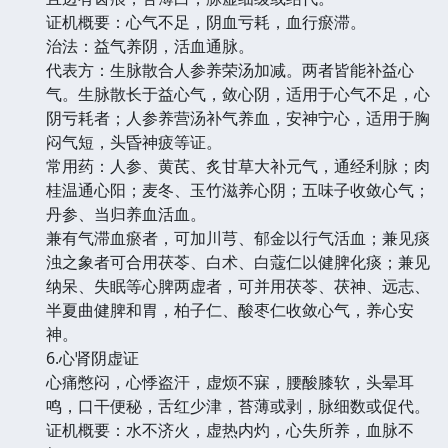
证机概要：心气不足，阴血亏耗，血行瘀滞。
治法：益气养阴，活血通脉。
代表方：生脉散合人参养荣汤加减。两者皆能补益心
气。生脉散长于益心气，敛心阴，适用于心气不足，心
阴亏耗者；人参养营汤补气养血，安神宁心，适用于胸
闷气短，头昏神疲等证。
常用药：人参、黄芪、炙甘草大补元气，通经利脉；肉
桂温通心阳；麦冬、玉竹滋养心阴；五味子收敛心气；
丹参、当归养血活血。
兼有气滞血瘀者，可加川芎、郁金以行气活血；兼见痰
浊之象者可合用茯苓、白术、白蔻仁以健脾化痰；兼见
纳呆、失眠等心脾两虚者，可并用茯苓、茯神、远志、
半夏曲健脾和胃，柏子仁、酸枣仁收敛心气，养心安
神。
6.心肾阴虚证
心痛憋闷，心悸盗汗，虚烦不寐，腰酸膝软，头晕耳
鸣，口干便秘，舌红少津，苔薄或剥，脉细数或促代。
证机概要：水不济火，虚热内灼，心失所养，血脉不