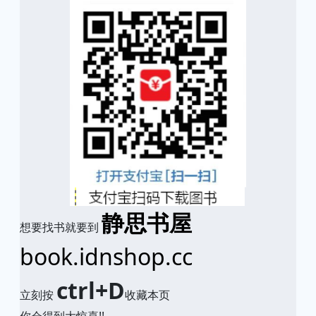
静思书屋
想要找书就要到
book.idnshop.cc
ctrl+D
立刻按
收藏本页
你会得到大惊喜!!