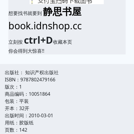
静思书屋
想要找书就要到
book.idnshop.cc
ctrl+D
立刻按
收藏本页
你会得到大惊喜!!
出版社： 知识产权出版社
ISBN：9787802479166
版次：1
商品编码：10051864
包装：平装
开本：32开
出版时间：2010-03-01
用纸：胶版纸
页数：142