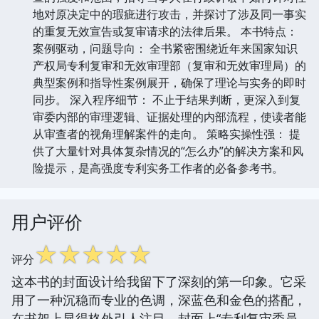
地对原决定中的瑕疵进行攻击，并探讨了涉及同一事实
的重复无效宣告或复审请求的法律后果。 本书特点：
案例驱动，问题导向： 全书紧密围绕近年来国家知识
产权局专利复审和无效审理部（复审和无效审理局）的
典型案例和指导性案例展开，确保了理论与实务的即时
同步。 深入程序细节： 不止于结果判断，更深入到复
审委内部的审理逻辑、证据处理的内部流程，使读者能
从审查者的视角理解案件的走向。 策略实操性强： 提
供了大量针对具体复杂情况的“怎么办”的解决方案和风
险提示，是高强度专利实务工作者的必备参考书。
用户评价
☆
☆
☆
☆
☆
评分
这本书的封面设计给我留下了深刻的第一印象。它采
用了一种沉稳而专业的色调，深蓝色和金色的搭配，
在书架上显得格外引人注目。封面上“专利复审委员