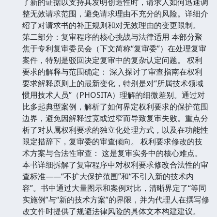
了新的证据以支持其发明创造性时，请求人如何迅速调
整无效请求范围，避免请求理由不充分的风险。详细介
绍了对请求书的补正规则和对无效理由的变更限制。
第二部分：复审程序的核心挑战与法律适用 本部分聚
焦于专利复审委员会（下文简称“复审委”）在处理复审
案件，特别是驳回决定复审中的复杂认定问题。 权利
要求的解释与范围确定： 深入探讨了审查指南在权利
要求解释原则上的最新变化，特别是对“所属技术领域
惯用技术人员”（PHOSITA）理解的细微差别。通过对
比多起典型案例，解析了如何界定权利要求的保护范围
边界，避免因解释过宽或过窄而导致复审失败。重点分
析了对从属权利要求的独立化处理方式，以及在功能性
限定措辞下，复审委的审查倾向。 权利要求修改的技
术方案与合法性审查： 这是复审实务中的核心难点。
本书详细拆解了复审程序中对权利要求修改合法性的审
查标准——“不扩大保护范围”和“不引入新的技术内
容”。书中通过大量图示和案例对比，清晰界定了“等同
实施例”与“新的技术方案”的界限，并为代理人在撰写修
改文件时提供了规避法律风险的具体文本构建建议。