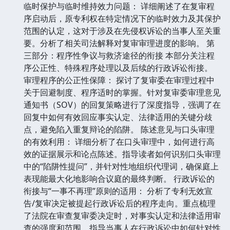
临时保护与临时维持效力问题： 详细阐述了在复审程
序启动后，原专利权在特定情况下的临时效力及其保护
范围的认定，这对于涉及在先侵权诉讼的当事人至关重
要。分析了相关司法解释对复审审理进度的影响。 第
三部分：程序性争议与救济途径的衔接 本部分关注程
序公正性、特殊程序处理以及后续的行政诉讼衔接。
审理程序的公正性保障： 探讨了复审委在审理过程中
关于回避制度、程序适时的掌握。针对复审委审理意见
通知书（SOV）的回复策略进行了深度指导，强调了在
回复中如何有效回应事实认定、法律适用的关键分歧
点，避免陷入重复辩论的陷阱。 陈述意见与口头审理
的有效利用： 详细分析了在口头审理中，如何进行高
效的证据展示和论点陈述。指导读者如何识别口头审理
中的“陷阱性提问”，并针对性地组织代理词，确保庭上
表现能最大化地影响合议庭的最终判断。 行政诉讼的
衔接与“一事不再理”原则的适用： 分析了专利无效宣
告/复审决定被提起行政诉讼后的程序走向。重点梳理
了法院在审查复审委决定时，对事实认定和法律适用审
查的强度和范围，指导当事人在行政诉讼中如何针对性