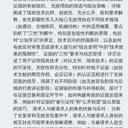
证据的有效组织。 无效理由的筛选与组合策略： 详细
阐述了现有技术抗辩、创造性、充分公开、权利要求解
释、丧失新颖性等几大核心无效理由在不同技术领域
（如通信、生物医药、机械结构）中的适用侧重。重点
剖析了“三性”判断中，特别是创造性判断的界限，包括
对“公知常识”的界定、技术启示的挖掘路径，以及如何
有效应对审查员或请求人援引的“组合发明”中的“技术效
果的预期性”。 证据的“三性”要求与动态管理： 详尽论
述了用于证明现有技术（对比文件、现有技术）的证据
的可采性、关联性和充分性。特别针对电子证据（如技
术文献的网页存档、会议记录）的认证流程进行了实操
层面的指导，强调了在不同阶段（如无效宣告阶段与后
续的行政诉讼阶段）证据链的衔接与补强机制。探讨了
在证据交换和质证环节中，如何构建有效的证据反驳体
系，例如针对证据的“被引证性”和“公开程度”提出质疑
的技巧。 请求人与被请求人的角色转换与应对： 分析
了在复审和无效宣告案件中，请求人与被请求人身份的
相互转化可能带来的策略调整。例如，当被请求人提交