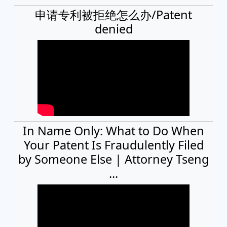
申请专利被拒绝怎么办/Patent
denied
In Name Only: What to Do When
Your Patent Is Fraudulently Filed
by Someone Else | Attorney Tseng
...