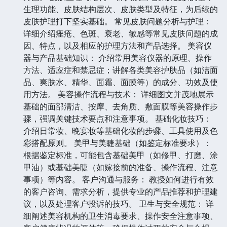
生理功能、皮肤结构层次、皮肤类型及特征，为后续的
皮肤护理打下坚实基础。 常见皮肤问题分析与护理：
详细介绍痤疮、色斑、衰老、敏感等常见皮肤问题的成
因、特点，以及相应的护理方法和产品选择。 美容仪
器与产品基础知识： 介绍常用美容仪器的原理、操作
方法、适应症和禁忌症；讲解各类美容护肤品（如洁面
品、爽肤水、精华、面霜、面膜等）的成分、功效及使
用方法。 美容操作流程与技术： 详细图文并茂地展示
基础的面部清洁、按摩、去角质、敷面膜等美容操作步
骤，强调关键技术要点和注意事项。 基础化妆技巧：
介绍日常妆、晚宴妆等基础化妆的步骤、工具使用及色
彩搭配原则。 美甲与美睫基础（如鉴定标准要求）：
根据鉴定标准，可能包含基础美甲（如修甲、打磨、涂
甲油）或基础美睫（如嫁接前的准备、操作流程、注意
事项）等内容。 客户沟通与服务： 教授如何进行有效
的客户咨询、需求分析，提供专业的产品推荐和护理建
议，以及处理客户投诉的技巧。 卫生与安全规范： 详
细阐述美容机构的卫生消毒要求、操作安全注意事项、