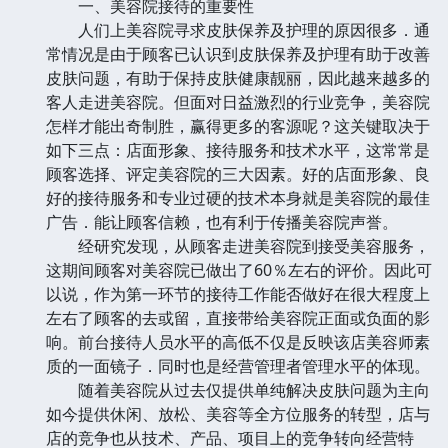
一、美容院接待的重要性
人们上美容院寻求皮肤保养及护理的原因很多．通
常情况是由于顾客已认识到皮肤保养及护理有助于改善
皮肤问题，有助于保持皮肤健康靓丽，因此越来越多的
客人走进美容院。但面对日益激烈的行业竞争，美容院
怎样才能出奇制胜，赢得更多的客源呢？这关键取决于
如下三点：店面形象、接待服务和技术水平，这常常是
顾客选择、评定美容院的三大因素。好的店面形象、良
好的接待服务和专业过硬的技术本身就是美容院的最佳
广告．能让顾客信赖，也有利于传播美容院声誉。
经研究发现，从顾客走进美容院到接受美容服务，
这期间顾客对美容院已做出了60％左右的评价。因此可
以说，作为第一环节的接待工作能否做好在很大程度上
左右了顾客的去或留，直接带给美容院正面或负面的影
响。前台接待人员水平的高低不仅是反映该店美容师素
质的一面镜子．同时也是经营管理者管理水平的体现。
随着美容院从过去仅提供单纯解决皮肤问题为主向
如今提供休闲、放松、美容等全方位服务的转型，店与
店的竞争也从技术、产品、项目上的竞争转向经营特