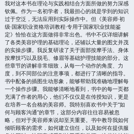
我对这本书在理论与实践相结合方面所做的努力深感
钦佩。作为一名初学者，我最担心的就是学到的知识
过于空泛，无法应用到实际操作中。但《美容师·初
级·国家职业资格培训教程·专用于国家职业技能鉴
定》恰恰在这方面做得非常出色。书中不仅详细讲解
了各类美容护理的基础理论，还辅以大量的图文并茂
的实操步骤。我反复研读了关于面部按摩手法、身体
按摩技巧以及脱毛、修眉等基础护理技能的部分。这
些章节的讲解非常细致，从每一个动作的角度、力
度，到不同部位的注意事项，都进行了清晰的指导。
书中配备的插图生动形象，能够帮助我准确地理解每
一个操作步骤。我能够清晰地看到，书中的每一页都
充满了作者的用心，他们不仅仅是在传授知识，更是
在培养一名合格的美容师。我特别喜欢书中关于“如
何与顾客沟通”的章节，这部分内容往往容易被忽
略，但对于美容师来说却至关重要。书中教导我如何
倾听顾客的需求，如何建立信任，以及如何在提供服