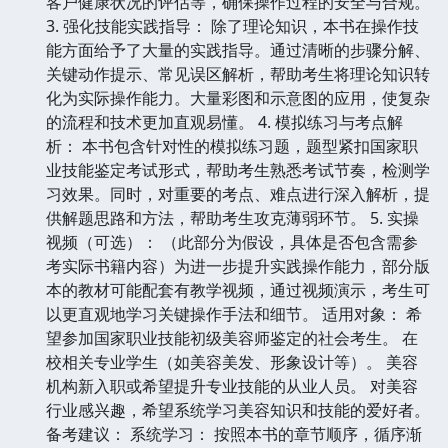
客户健康状况的评估等，确保操作过程的安全与合规。
3. 强化技能实践指导： 除了理论知识，本书在操作技
能方面给予了大量的实践指导。通过清晰的步骤分解、
关键动作提示、常见误区解析，帮助考生将理论知识转
化为实际操作能力。大量彩图和示意图的应用，使复杂
的流程和技术更加直观易懂。 4. 模拟练习与考点解
析： 本书包含针对性的模拟练习题，题型紧扣国家职
业技能鉴定考试形式，帮助考生熟悉考试节奏，检测学
习效果。同时，对重要的考点、难点进行深入解析，提
供解题思路和方法，帮助考生攻克薄弱环节。 5. 实操
视频（可选）： （此部分为假设，具体是否包含需参
考实际书籍内容）为进一步提升实践操作能力，部分版
本的教材可能配套有教学视频，通过视频演示，考生可
以更直观地学习关键操作手法和细节。 适用对象： 希
望参加国家职业技能初级美容师鉴定的社会考生。 在
校相关专业学生（如美容美发、形象设计等）。 美容
机构新入职或希望提升专业技能的从业人员。 对美容
行业感兴趣，希望系统学习美容知识和技能的爱好者。
备考建议： 系统学习： 按照本书的章节顺序，循序渐