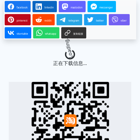
facebook
linkedin
mastodon
messenger
pinterest
reddit
telegram
twitter
viber
vkontakte
whatsapp
复制链接
Loading...
正在下载信息...