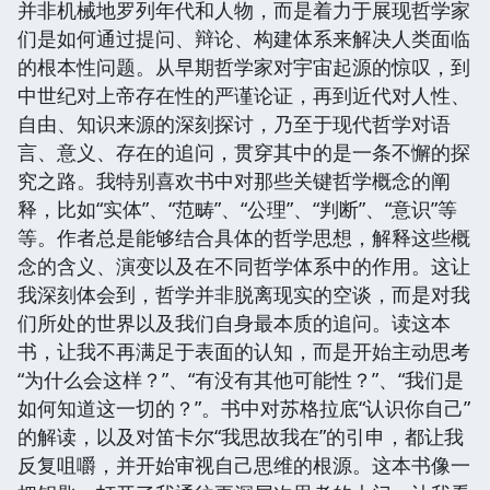
并非机械地罗列年代和人物，而是着力于展现哲学家
们是如何通过提问、辩论、构建体系来解决人类面临
的根本性问题。从早期哲学家对宇宙起源的惊叹，到
中世纪对上帝存在性的严谨论证，再到近代对人性、
自由、知识来源的深刻探讨，乃至于现代哲学对语
言、意义、存在的追问，贯穿其中的是一条不懈的探
究之路。我特别喜欢书中对那些关键哲学概念的阐
释，比如“实体”、“范畴”、“公理”、“判断”、“意识”等
等。作者总是能够结合具体的哲学思想，解释这些概
念的含义、演变以及在不同哲学体系中的作用。这让
我深刻体会到，哲学并非脱离现实的空谈，而是对我
们所处的世界以及我们自身最本质的追问。读这本
书，让我不再满足于表面的认知，而是开始主动思考
“为什么会这样？”、“有没有其他可能性？”、“我们是
如何知道这一切的？”。书中对苏格拉底“认识你自己”
的解读，以及对笛卡尔“我思故我在”的引申，都让我
反复咀嚼，并开始审视自己思维的根源。这本书像一