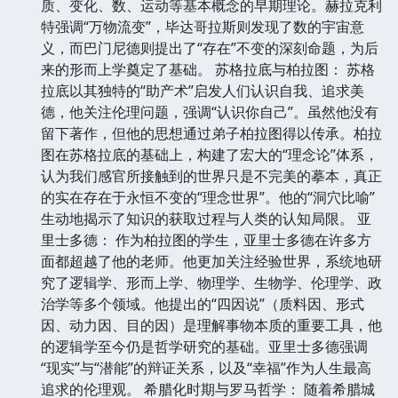
质、变化、数、运动等基本概念的早期理论。赫拉克利
特强调“万物流变”，毕达哥拉斯则发现了数的宇宙意
义，而巴门尼德则提出了“存在”不变的深刻命题，为后
来的形而上学奠定了基础。 苏格拉底与柏拉图： 苏格
拉底以其独特的“助产术”启发人们认识自我、追求美
德，他关注伦理问题，强调“认识你自己”。虽然他没有
留下著作，但他的思想通过弟子柏拉图得以传承。柏拉
图在苏格拉底的基础上，构建了宏大的“理念论”体系，
认为我们感官所接触到的世界只是不完美的摹本，真正
的实在存在于永恒不变的“理念世界”。他的“洞穴比喻”
生动地揭示了知识的获取过程与人类的认知局限。 亚
里士多德： 作为柏拉图的学生，亚里士多德在许多方
面都超越了他的老师。他更加关注经验世界，系统地研
究了逻辑学、形而上学、物理学、生物学、伦理学、政
治学等多个领域。他提出的“四因说”（质料因、形式
因、动力因、目的因）是理解事物本质的重要工具，他
的逻辑学至今仍是哲学研究的基础。亚里士多德强调
“现实”与“潜能”的辩证关系，以及“幸福”作为人生最高
追求的伦理观。 希腊化时期与罗马哲学： 随着希腊城