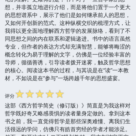
想，并非孤立地进行介绍，而是将他们置于一个更大
的思想谱系中，展示了他们是如何继承前人的思想，
又如何开创新的范式。这种纵横交织的梳理方式，让
我得以更全面地理解西方哲学的发展脉络，看到了不
同思想之间的内在联系和逻辑递进。书中的语言虽然
专业，但作者的表达方式却充满智慧，能够将晦涩的
概念转化为易于理解的文字，仿佛是一位经验丰富的
导师，循循善诱，引导读者拨开迷雾，触及哲学思想
的核心。阅读这本书的过程，与其说是在“读”一本教
材，不如说是在“参与”一场跨越千年的思想盛宴。
☆
☆
☆
☆
☆
评分
这部《西方哲学简史（修订版）》简直是为我这样对
哲学既好奇又略感畏惧的读者量身定做的。拿到这本
书之前，我一直觉得哲学是那些深奥难懂、离我们生
活很远的学问，仿佛只有皓首穷经的学者才能涉足。