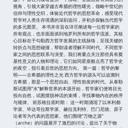
视角，引领大家穿越古希腊的理性曙光，领略中世纪的
信仰与理性交织，体验近代哲学的思想革命，感受现代
哲学对人类生存境遇的深刻追问，并初步探触当代哲学
的多元图景。 本书并非旨在详尽阐述每一位哲学家的
所有观点，也非面面俱到地罗列所有的哲学流派。其核
心目标在于勾勒西方哲学发展的主线脉络，呈现关键的
转折点与思想碰撞，帮助读者理解不同时代、不同哲学
家之间的思想联系与演变。我们将重点关注那些具有奠
基性意义的人物和理论，它们如同星座般点亮了哲学史
的夜空，指引着后世的思想方向。 第一篇：哲学的黎
明——古希腊的理性之光 西方哲学的源头可以追溯到
古希腊，那是一个思想自由、理性勃发的时代。从泰勒
斯试图用“水”解释世界的本源开始，哲学家们便将目光
投向自然，试图摆脱神话的束缚，寻找事物内在的秩序
与规律。 前苏格拉底时期： 这一时期涌现了以米利都
学派、毕达哥拉斯学派、赫拉克利特、巴门尼德、原子
论者等为代表的思想家。他们围绕“万物之源”
（arche）的问题展开了激烈的讨论，提出了关于物