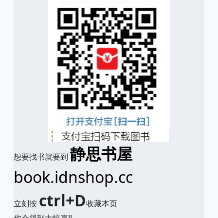
静思书屋
想要找书就要到
book.idnshop.cc
ctrl+D
立刻按
收藏本页
你会得到大惊喜!!