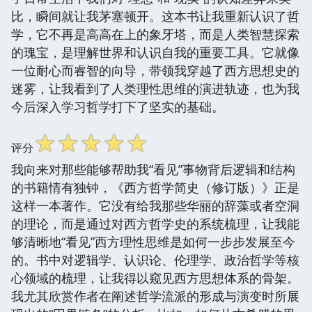
比，瞬间就让我茅塞顿开。这本书让我重新认识了哲
学，它不再是高高在上的象牙塔，而是人类智慧探索
的瑰宝，是理解世界和认识自我的重要工具。它就像
一位耐心而睿智的向导，带领我穿越了西方思想史的
迷雾，让我看到了人类理性思维的演进轨迹，也为我
今后深入学习哲学打下了坚实的基础。
☆
☆
☆
☆
☆
评分
我向来对那些能够帮助我“看见”事物背后逻辑和结构
的书籍情有独钟，《西方哲学简史（修订版）》正是
这样一本著作。它没有给我那些华丽的辞藻或者空洞
的理论，而是通过对西方哲学史的系统梳理，让我能
够清晰地“看见”西方理性思维是如何一步步发展至今
的。书中对逻辑学、认识论、伦理学、政治哲学等核
心领域的梳理，让我得以窥见西方思想体系的骨架。
我尤其欣赏作者在阐述哲学流派的形成与演变时所展