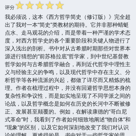
☆
☆
☆
☆
☆
评分
我必须说，这本《西方哲学简史（修订版）》完全超
出了我对一本“简史”类教材的期待。它并非那种蜻蜓
点水、走马观花的介绍，而是带着一种严谨的学术态
度，对西方哲学史的各个重要阶段和关键人物进行了
深入浅出的剖析。书中对从古希腊时期那些对世界本
源进行猜想的“前苏格拉底”哲学家，到中世纪基督教
哲学如何与古希腊哲学融合，再到近代哲学中理性主
义与经验主义的争鸣，以及现代哲学中存在主义、分
析哲学等各种流派的兴起，都做了详尽而又精炼的梳
理。作者在梳理过程中，并没有回避哲学思想本身的
复杂性和争议性，而是如实地呈现了不同学派之间的
论战，以及哲学概念是如何在历史的长河中不断被修
正、发展甚至颠覆的。例如，在解读康德的“哥白尼
式革命”时，我看到了作者如何细致地阐述“物自体”和
“现象”的区别，以及它如何深刻地改变了我们对认识
论的理解。更难得的是，书中对于一些哲学家的思