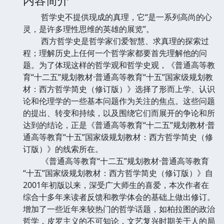
哲学史不提供现成的真理，它“是一系列高尚的心
灵，是许多理性思维的英雄的展览”。
西方哲学史是哲学家们爱智慧、求真理的探索过
程；理解历史上任何一个哲学家都要首先理解他的问
题。为了体现这样的哲学观和哲学史观，《普通高等教
育“十二五”规划教材·普通高等教育“十五”国家级规划教
材：西方哲学简史（修订版）》选择了形而上学、认识
论和伦理学的一些基本问题作为关注的焦点。这些问题
的提出、转变和持续，以及围绕它们而展开的争论和所
达到的结论，正是《普通高等教育“十二五”规划教材·普
通高等教育“十五”国家级规划教材：西方哲学简史（修
订版）》的线索所在。
《普通高等教育“十二五”规划教材·普通高等教育
“十五”国家级规划教材：西方哲学简史（修订版）》自
2001年初版以来，深受广大师生的喜爱，本次作者在
综合十多年来读者反馈和教学体会的基础上做出修订。
增加了一些近年来较热门的哲学话题，如柏拉图的政治
哲学，皮罗主义的不可知论，文艺复兴时期关于人的局