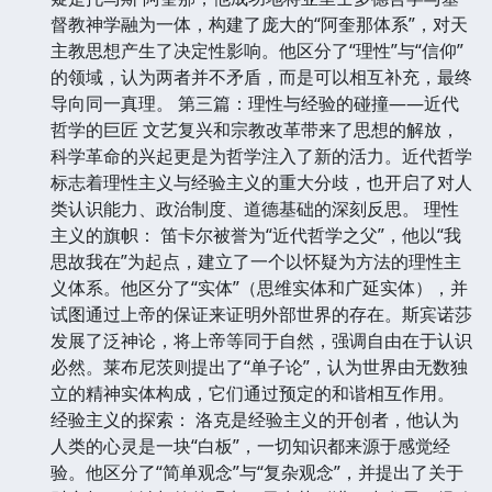
督教神学融为一体，构建了庞大的“阿奎那体系”，对天
主教思想产生了决定性影响。他区分了“理性”与“信仰”
的领域，认为两者并不矛盾，而是可以相互补充，最终
导向同一真理。 第三篇：理性与经验的碰撞——近代
哲学的巨匠 文艺复兴和宗教改革带来了思想的解放，
科学革命的兴起更是为哲学注入了新的活力。近代哲学
标志着理性主义与经验主义的重大分歧，也开启了对人
类认识能力、政治制度、道德基础的深刻反思。 理性
主义的旗帜： 笛卡尔被誉为“近代哲学之父”，他以“我
思故我在”为起点，建立了一个以怀疑为方法的理性主
义体系。他区分了“实体”（思维实体和广延实体），并
试图通过上帝的保证来证明外部世界的存在。斯宾诺莎
发展了泛神论，将上帝等同于自然，强调自由在于认识
必然。莱布尼茨则提出了“单子论”，认为世界由无数独
立的精神实体构成，它们通过预定的和谐相互作用。
经验主义的探索： 洛克是经验主义的开创者，他认为
人类的心灵是一块“白板”，一切知识都来源于感觉经
验。他区分了“简单观念”与“复杂观念”，并提出了关于