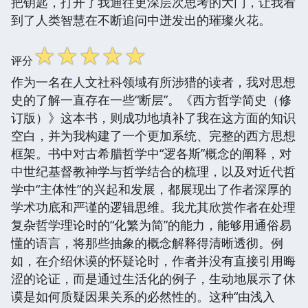
把钥匙，打开了我通往更深层次思考的大门，让我看
到了人类智慧在不断追问中迸发出的璀璨火花。
☆
☆
☆
☆
☆
评分
作为一名在人文社科领域有所涉猎的读者，我对思想
史的了解一直存在一些“断层”。《西方哲学简史（修
订版）》这本书，则成功地填补了我在这方面的知识
空白，并为我构建了一个更加系统、完整的西方思想
框架。书中对古希腊哲学中“逻各斯”概念的阐释，对
中世纪基督教神学与哲学结合的梳理，以及对近代哲
学中“主体性”的兴起和发展，都展现出了作者深厚的
学术功底和严谨的逻辑思维。我尤其欣赏作者在处理
复杂哲学理论时的“化繁为简”的能力，能够用通俗易
懂的语言，将那些抽象的概念解释得清晰透彻。例
如，在介绍休谟的怀疑论时，作者并没有直接引用晦
涩的论证，而是通过生活化的例子，生动地展示了休
谟是如何质疑因果关系的必然性的。这种“由浅入