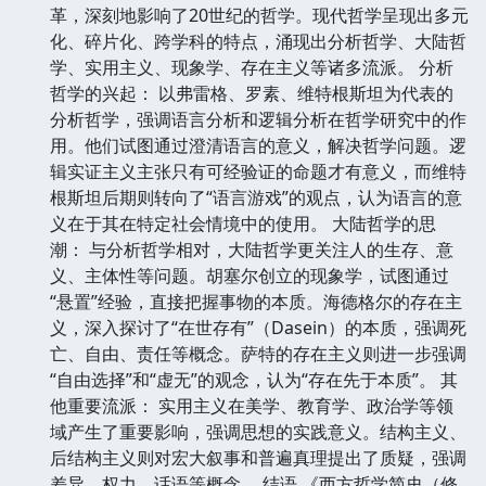
革，深刻地影响了20世纪的哲学。现代哲学呈现出多元
化、碎片化、跨学科的特点，涌现出分析哲学、大陆哲
学、实用主义、现象学、存在主义等诸多流派。 分析
哲学的兴起： 以弗雷格、罗素、维特根斯坦为代表的
分析哲学，强调语言分析和逻辑分析在哲学研究中的作
用。他们试图通过澄清语言的意义，解决哲学问题。逻
辑实证主义主张只有可经验证的命题才有意义，而维特
根斯坦后期则转向了“语言游戏”的观点，认为语言的意
义在于其在特定社会情境中的使用。 大陆哲学的思
潮： 与分析哲学相对，大陆哲学更关注人的生存、意
义、主体性等问题。胡塞尔创立的现象学，试图通过
“悬置”经验，直接把握事物的本质。海德格尔的存在主
义，深入探讨了“在世存有”（Dasein）的本质，强调死
亡、自由、责任等概念。萨特的存在主义则进一步强调
“自由选择”和“虚无”的观念，认为“存在先于本质”。 其
他重要流派： 实用主义在美学、教育学、政治学等领
域产生了重要影响，强调思想的实践意义。结构主义、
后结构主义则对宏大叙事和普遍真理提出了质疑，强调
差异、权力、话语等概念。 结语 《西方哲学简史（修