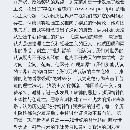
财产权、政治契约的观点。贝克莱则进一步发展了经验
主义，提出了“存在即被感知”（esse est percipi）的唯
心主义命题，认为物质世界只有在我们感知它的时候才
存在。休谟则将经验主义推向了彻底的怀疑论，他对因
果关系、自我等概念提出了深刻的质疑，认为我们无法
从经验中获得确定的知识。 启蒙运动的辉光： 康德被
认为是连接理性主义和经验主义的巨人，他试图调和两
者的矛盾，创立了“批判哲学”。他认为，我们对世界的
认识既离不开感官经验，也离不开先天的主体结构，如
时间、空间、范畴。他区分了“现象界”（我们所能认识
的世界）与“物自体”（我们无法认识的自在之物）。康
德的道德哲学强调“绝对命令”，认为道德行为应基于普
遍的理性法则。 浪漫主义的潮流： 德国唯心主义，如
费希特、谢林，进一步发展了康德的思想，强调精神的
主体性与创造性。黑格尔则构建了一个庞大的辩证法体
系，认为历史是“绝对精神”自我发展的过程，每一个历
史阶段都包含着矛盾，并通过辩证运动不断向前。 第
四篇：现代世界的反思——20世纪的哲学转向 两次世
界大战、科学技术的飞速发展以及社会政治的剧烈变