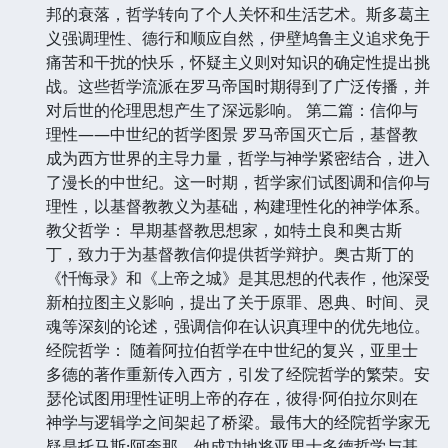
邦的衰落，哲学转向了个人关怀和生活艺术。斯多葛主
义强调理性、德行和顺应自然，伊壁鸠鲁主义追求免于
痛苦和干扰的快乐，怀疑主义则对知识的确定性提出挑
战。这些哲学流派在罗马帝国时期得到了广泛传播，并
对后世的伦理思想产生了深远影响。 第二篇：信仰与
理性——中世纪的哲学图景 罗马帝国灭亡后，基督教
成为西方世界的主导力量，哲学与神学紧密结合，进入
了漫长的中世纪。这一时期，哲学家们试图调和信仰与
理性，以基督教教义为基础，构建理性化的神学体系。
教父哲学： 早期基督教思想家，如特土良和奥古斯
丁，致力于为基督教信仰提供哲学辩护。奥古斯丁的
《忏悔录》和《上帝之城》是其思想的代表作，他深受
新柏拉图主义影响，提出了关于原罪、恩典、时间、灵
魂等深刻的论述，强调信仰在认识真理中的优先地位。
经院哲学： 随着阿拉伯哲学在中世纪的复兴，亚里士
多德的著作重新传入西方，引发了经院哲学的繁荣。安
瑟伦试图用理性证明上帝的存在，彼得·阿伯拉尔则在
神学与逻辑学之间架起了桥梁。最伟大的经院哲学家无
疑是托马斯·阿奎那，他成功地将亚里士多德哲学与基