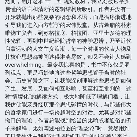
然而，翻开这本“十二五”规划教材，我立刻被它平实
易懂的语言和清晰的逻辑结构所吸引。作者并没有一
开始就抛出那些复杂的概念和术语，而是循序渐进地
引导我们进入西方哲学的宏伟殿堂。从古希腊的朴素
唯物主义者，到苏格拉底、柏拉图、亚里士多德的理
性光辉，再到中世纪经院哲学的神学思辨，乃至近代
启蒙运动的人文主义浪潮，每一个时期的代表人物及
其核心思想都被阐述得淋漓尽致，却又不会让人感到
overwhelming。最令我惊喜的是，书中不仅仅是罗
列观点，更是巧妙地将这些哲学思想置于当时的社
会、历史背景之下，让我能深刻理解这些思想是如何
产生、发展，又如何相互影响，甚至相互批判的。这
种“情境化”的解读方式，极大地降低了理解门槛，让
我仿佛能亲身经历那个思想碰撞的时代，与那些伟大
的哲学家们进行一场跨越时空的对话。尤其是对那些
拗口的理论，作者总能找到恰当的比喻或者通俗的例
子来解释，比如阐述柏拉图的“理念论”时，竟然用到
了日常生活中我们对“理想”和“现实”的认知差异来类