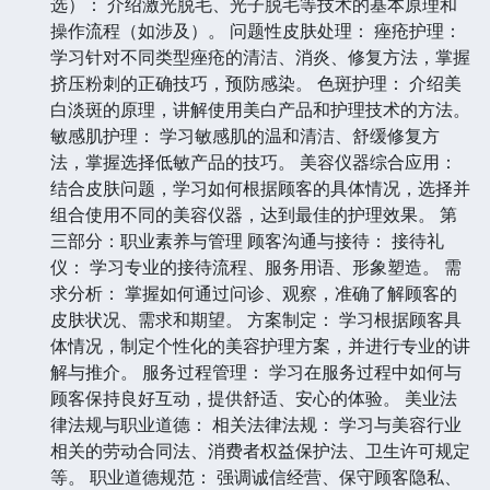
选）： 介绍激光脱毛、光子脱毛等技术的基本原理和
操作流程（如涉及）。 问题性皮肤处理： 痤疮护理：
学习针对不同类型痤疮的清洁、消炎、修复方法，掌握
挤压粉刺的正确技巧，预防感染。 色斑护理： 介绍美
白淡斑的原理，讲解使用美白产品和护理技术的方法。
敏感肌护理： 学习敏感肌的温和清洁、舒缓修复方
法，掌握选择低敏产品的技巧。 美容仪器综合应用：
结合皮肤问题，学习如何根据顾客的具体情况，选择并
组合使用不同的美容仪器，达到最佳的护理效果。 第
三部分：职业素养与管理 顾客沟通与接待： 接待礼
仪： 学习专业的接待流程、服务用语、形象塑造。 需
求分析： 掌握如何通过问诊、观察，准确了解顾客的
皮肤状况、需求和期望。 方案制定： 学习根据顾客具
体情况，制定个性化的美容护理方案，并进行专业的讲
解与推介。 服务过程管理： 学习在服务过程中如何与
顾客保持良好互动，提供舒适、安心的体验。 美业法
律法规与职业道德： 相关法律法规： 学习与美容行业
相关的劳动合同法、消费者权益保护法、卫生许可规定
等。 职业道德规范： 强调诚信经营、保守顾客隐私、