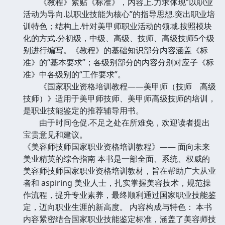
《教程》紧贴《标准》，内容上.力求体现”以职业
活动为导向.以职业技能为核心”的指导思想.突出职业培
训特色；结构上.针对美甲师职业活动的领域.按照模块
化的方式.分初级，中级、高级、技师、高级技师5个级
别进行编写。《教程》的基础知识部分内容涵盖《标
准》的“基本要求”；各级别部分的内容分别对应子《标
准》中各级别的“工作要求”。
《国家职业资格培训教程——美甲师（技师 高级
技师）》适用于美甲师技师、美甲师高级技师的培训，
是职业技能鉴定的推荐辅导用书。
由于时间仓促.不足之处在所难免，欢迎读者提出
宝贵意见和建议。
《美容师技师国家职业资格培训教程》—— 面向未来
美业精英的综合指南 本书是一部全面、系统、权威的
美容师技师国家职业资格培训教材，旨在帮助广大从业
者和 aspiring 美业人士，扎实掌握美容技术，规范操
作流程，提升专业素养，最终顺利通过国家职业技能鉴
定，迈向职业生涯的新高度。 内容构成与特色： 本书
内容紧密结合国家职业技能鉴定标准，涵盖了美容师技