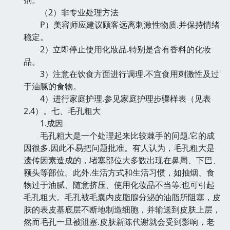
（2）非专业处理方法
P）美容师应建议顾客远离刺激性物质.并保持情绪
稳定。
2）立即停止使用化妝品.特别是含有香料的化妆
品。
3）注意在饮食方面进行调理.不宜食用刺激性及过
于油腻的食物。
4）进行家庭护理.参见家庭护理步骤样表（见表
2.4）。七、毛孔粗大
1.成因
毛孔粗大是一个处理起来比较棘手的问题.它的成
因很多.因此不易把问题批准。有人认为，毛孔粗大是
遗传因素造成的，堵塞部位大多数出现在鼻周、下巴、
额头等部位。此外.生活方式和生活习惯，如抽烟、食
物过于油腻、随意挤压、使用化妆品不当等.也可引起
毛孔粗大。毛孔被毛囊内皮脂腺分泌的油脂所阻塞，皮
肤的表皮基底层不断地制造细胞，并输送到皮肤上层，
然而毛孔一旦被阻塞.皮肤新陈代谢就会受到影响，老