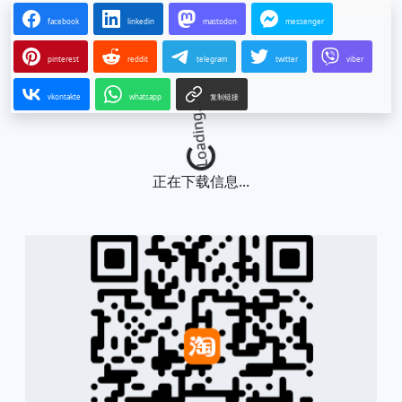
facebook
linkedin
mastodon
messenger
pinterest
reddit
telegram
twitter
viber
vkontakte
whatsapp
复制链接
Loading...
正在下载信息...