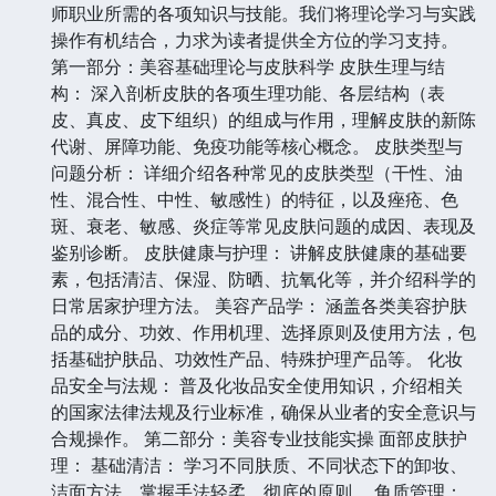
师职业所需的各项知识与技能。我们将理论学习与实践
操作有机结合，力求为读者提供全方位的学习支持。
第一部分：美容基础理论与皮肤科学 皮肤生理与结
构： 深入剖析皮肤的各项生理功能、各层结构（表
皮、真皮、皮下组织）的组成与作用，理解皮肤的新陈
代谢、屏障功能、免疫功能等核心概念。 皮肤类型与
问题分析： 详细介绍各种常见的皮肤类型（干性、油
性、混合性、中性、敏感性）的特征，以及痤疮、色
斑、衰老、敏感、炎症等常见皮肤问题的成因、表现及
鉴别诊断。 皮肤健康与护理： 讲解皮肤健康的基础要
素，包括清洁、保湿、防晒、抗氧化等，并介绍科学的
日常居家护理方法。 美容产品学： 涵盖各类美容护肤
品的成分、功效、作用机理、选择原则及使用方法，包
括基础护肤品、功效性产品、特殊护理产品等。 化妆
品安全与法规： 普及化妆品安全使用知识，介绍相关
的国家法律法规及行业标准，确保从业者的安全意识与
合规操作。 第二部分：美容专业技能实操 面部皮肤护
理： 基础清洁： 学习不同肤质、不同状态下的卸妆、
洁面方法，掌握手法轻柔、彻底的原则。 角质管理：