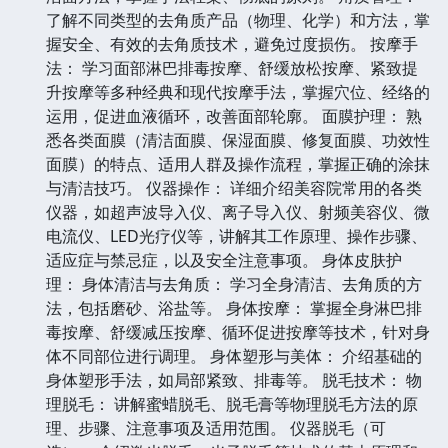
了解不同类型的去角质产品（物理、化学）和方法，掌
握安全、有效的去角质技术，避免过度损伤。 按摩手
法： 学习面部淋巴排毒按摩、舒缓放松按摩、紧致提
升按摩等多种经典和现代按摩手法，掌握穴位、经络的
运用，促进血液循环，改善面部轮廓。 面膜护理： 熟
悉各类面膜（清洁面膜、保湿面膜、修复面膜、功效性
面膜）的特点、适用人群及操作流程，掌握正确的涂抹
与清洁技巧。 仪器操作： 详细介绍美容院常用的各类
仪器，如超声波导入仪、离子导入仪、射频美容仪、微
电流仪、LED光疗仪等，讲解其工作原理、操作步骤、
适应症与禁忌症，以及安全注意事项。 身体皮肤护
理： 身体清洁与去角质： 学习全身清洁、去角质的方
法，包括磨砂、浴盐等。 身体按摩： 掌握全身淋巴排
毒按摩、舒缓减压按摩、循环促进按摩等技术，针对身
体不同部位进行调理。 身体塑形与美体： 介绍基础的
身体塑形手法，如局部紧致、排毒等。 脱毛技术： 物
理脱毛： 讲解蜜蜡脱毛、脱毛膏等物理脱毛方法的原
理、步骤、注意事项及适用范围。 仪器脱毛（可