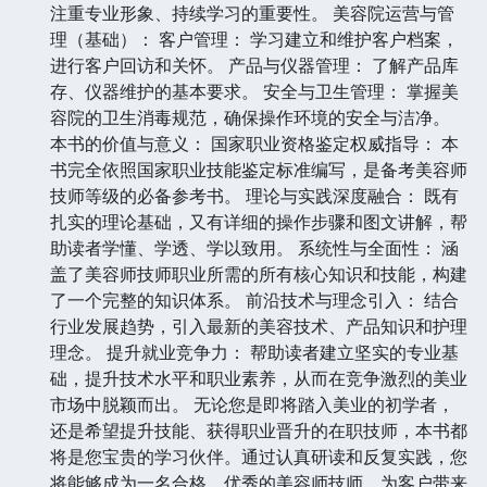
注重专业形象、持续学习的重要性。 美容院运营与管
理（基础）： 客户管理： 学习建立和维护客户档案，
进行客户回访和关怀。 产品与仪器管理： 了解产品库
存、仪器维护的基本要求。 安全与卫生管理： 掌握美
容院的卫生消毒规范，确保操作环境的安全与洁净。
本书的价值与意义： 国家职业资格鉴定权威指导： 本
书完全依照国家职业技能鉴定标准编写，是备考美容师
技师等级的必备参考书。 理论与实践深度融合： 既有
扎实的理论基础，又有详细的操作步骤和图文讲解，帮
助读者学懂、学透、学以致用。 系统性与全面性： 涵
盖了美容师技师职业所需的所有核心知识和技能，构建
了一个完整的知识体系。 前沿技术与理念引入： 结合
行业发展趋势，引入最新的美容技术、产品知识和护理
理念。 提升就业竞争力： 帮助读者建立坚实的专业基
础，提升技术水平和职业素养，从而在竞争激烈的美业
市场中脱颖而出。 无论您是即将踏入美业的初学者，
还是希望提升技能、获得职业晋升的在职技师，本书都
将是您宝贵的学习伙伴。通过认真研读和反复实践，您
将能够成为一名合格、优秀的美容师技师，为客户带来