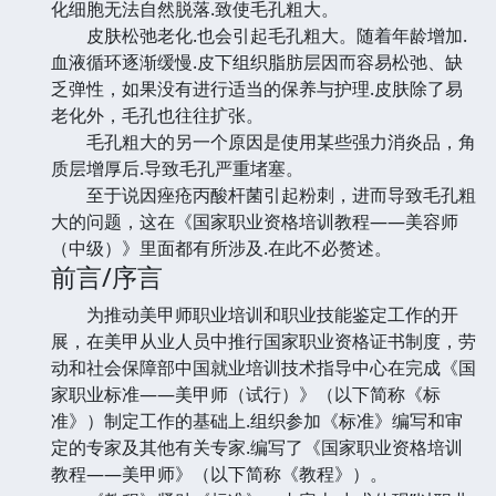
化细胞无法自然脱落.致使毛孔粗大。
皮肤松弛老化.也会引起毛孔粗大。随着年龄增加.
血液循环逐渐缓慢.皮下组织脂肪层因而容易松弛、缺
乏弹性，如果没有进行适当的保养与护理.皮肤除了易
老化外，毛孔也往往扩张。
毛孔粗大的另一个原因是使用某些强力消炎品，角
质层增厚后.导致毛孔严重堵塞。
至于说因痤疮丙酸杆菌引起粉刺，进而导致毛孔粗
大的问题，这在《国家职业资格培训教程——美容师
（中级）》里面都有所涉及.在此不必赘述。
前言/序言
为推动美甲师职业培训和职业技能鉴定工作的开
展，在美甲从业人员中推行国家职业资格证书制度，劳
动和社会保障部中国就业培训技术指导中心在完成《国
家职业标准——美甲师（试行）》（以下简称《标
准》）制定工作的基础上.组织参加《标准》编写和审
定的专家及其他有关专家.编写了《国家职业资格培训
教程——美甲师》（以下简称《教程》）。