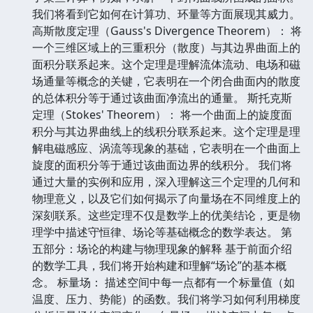
我们将看到它如何在计算功、环量等方面展现其威力。
高斯散度定理（Gauss's Divergence Theorem）： 将
一个三维区域上的三重积分（散度）与其边界曲面上的
面积分联系起来。这个定理是理解流体流动、电场和磁
场通量等概念的关键，它表明在一个闭合曲面内的散度
的总体积分等于通过该曲面净流出的通量。 斯托克斯
定理（Stokes' Theorem）： 将一个曲面上的旋度面
积分与其边界曲线上的线积分联系起来。这个定理是理
解电磁感应、涡流等现象的基础，它表明在一个曲面上
旋度的面积分等于通过该曲面边界的线积分。 我们将
通过大量的实例和应用，深入理解这三个定理的几何和
物理意义，以及它们如何揭示了向量场在不同维度上的
深刻联系。这些定理不仅是数学上的优美结论，更是物
理学中描述守恒律、场论等基础概念的数学表达。 第
五部分：场论的构建与物理现象的解释 基于前面介绍
的数学工具，我们将开始构建和理解“场论”的基本概
念。 标量场： 描述空间中每一点都有一个标量值（如
温度、压力、势能）的函数。我们将学习如何利用梯度