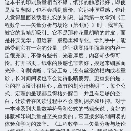
这本书的印刷质量相当不错，纸张的触感很好，即使
是反复翻阅，也不会感到廉价。它那种厚重感，也让
人觉得里面装载着扎实的知识。当我第一次拿到《工
程数学——矢量分析与场论（第4版）》时，我首先
被它的装帧所吸引。它不是那种花里胡哨的封皮，而
是朴实无华，但透着一股稳重和专业。拿到手中，能
感受到它有一定的分量，这让我觉得里面装的内容一
定很充实，不像有些书，光看厚度，内容却少得可
怜。打开书页，纸张的质感也非常好，摸起来细腻而
光滑，印刷清晰，字迹工整，没有丝毫的模糊或者重
影，长时间阅读也不会觉得眼睛疲劳。更重要的是，
它的排版设计很用心，章节的划分清晰明了，每个公
式、定理的呈现都显得格外醒目，并且有足够的空
白，让读者在阅读过程中不会感到拥挤和压抑。对于
一本涉及到大量数学符号和公式的书籍来说，良好的
排版和印刷质量是至关重要的，它直接影响到阅读的
体验和学习的效率。《工程数学——矢量分析与场论