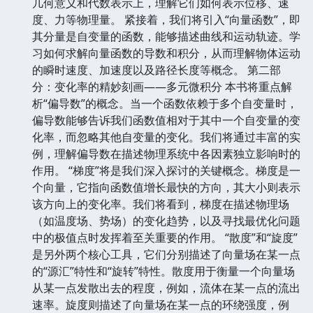
几何意义和代数表示上，理解它们如何表示位移、速
度、力等物理量。 紧接着，我们将引入“向量函数”，即
其分量是自变量的函数，能够描述曲线和运动轨迹。学
习如何求解向量函数的导数和积分，从而理解物体运动
的瞬时速度、加速度以及路径长度等概念。 第二部
分：变化率的精妙刻画——多元微积分 本书将重点解
析“偏导数”的概念。当一个函数依赖于多个自变量时，
偏导数能够告诉我们函数值相对于其中一个自变量的变
化率，而忽略其他自变量的变化。我们将通过丰富的实
例，理解偏导数在描述物理系统中各因素独立影响时的
作用。 “梯度”将是我们深入探讨的关键概念。梯度是一
个向量，它指向函数值增长最快的方向，其大小则表示
该方向上的变化率。我们将看到，梯度在描述物理场
（如温度场、势场）的变化趋势，以及寻找最优化问题
中的极值点时发挥着至关重要的作用。 “散度”和“旋度”
是另外两个核心工具，它们分别描述了向量场在某一点
的“源汇”特性和“旋转”特性。散度用于衡量一个向量场
从某一点发散出去的程度，例如，流体在某一点的流出
速率。旋度则描述了向量场在某一点的环绕强度，例