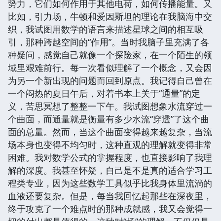
势力，它们如何作用于其他电荷，如何传播能量。又
比如，引力场，牛顿和爱因斯坦的理论在我脑海中交
织，我试图用数学的语言来描述星球之间的相互吸
引，那种跨越空间的“作用”。当时我脑子里充满了各
种疑问，感觉自己就像一个探险家，在一个陌生的领
域里艰难前行。每一次看似理解了一个概念，又会因
为另一个新出现的问题而回到原点。我记得自己曾在
一个闷热的夏日午后，对着书本上关于“通量”的定
义，苦思冥想了整整一下午。我试图想象水流穿过一
个曲面，而通量就是衡量有多少水流“穿透”了这个曲
面的总量。然而，当这个曲面变得越来越复杂，当流
场本身也变得不均匀时，这种直观的理解就变得非常
困难。我对数学公式的掌握程度，也直接影响了我理
解的深度。我甚至怀疑，自己是不是真的适合学习工
程类专业，因为这些数学工具似乎比我身体里流淌的
血液还要复杂。但是，每当我回忆起那些在深夜里，
终于攻克了一个难点时的那种成就感，我又会觉得一