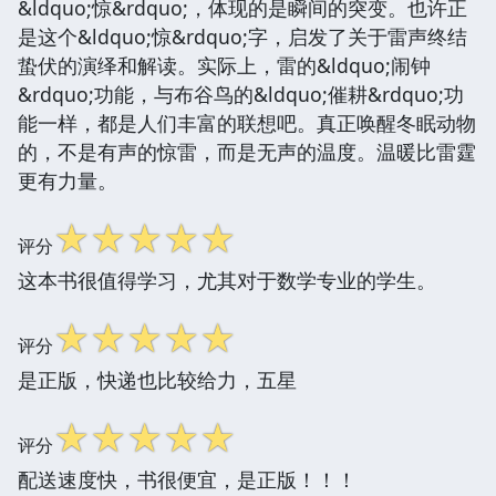
&ldquo;惊&rdquo;，体现的是瞬间的突变。也许正
是这个&ldquo;惊&rdquo;字，启发了关于雷声终结
蛰伏的演绎和解读。实际上，雷的&ldquo;闹钟
&rdquo;功能，与布谷鸟的&ldquo;催耕&rdquo;功
能一样，都是人们丰富的联想吧。真正唤醒冬眠动物
的，不是有声的惊雷，而是无声的温度。温暖比雷霆
更有力量。
☆
☆
☆
☆
☆
评分
这本书很值得学习，尤其对于数学专业的学生。
☆
☆
☆
☆
☆
评分
是正版，快递也比较给力，五星
☆
☆
☆
☆
☆
评分
配送速度快，书很便宜，是正版！！！