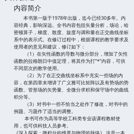
内容简介
本书第一版于1978年出版，迄今已经30多年。内
容经典，影响深远。全书内容包括矢量分析，场论，哈
密顿算子，梯度、散度、旋度与调和量在正交曲线坐标
系中的表示式。在修订过程中，根据课程的教学要求及
使用者的意见和建议，修订如下：
（1）在矢性函数的导数与微分部分，增加了矢性
函数的拉格朗日中值定理，将其作为打“*”内容，可供
不同层次的教学使用。
（2）为了在正交曲线坐标系中充实一些场的内
容，在第四章末增讲了广义雅可比矩阵以及有势场的势
函数、管形场的矢势量、全微分求积和保守场中的曲线
积分等。
（3）对书中一些不恰当之处作了修改，对书中的
例题、习题作了适当的调整。
本书可作为高等学校工科类专业该课程教材使
用，也可供科技人员参考。
《深入探索：微积分的维度与物理的脉络》 这是一本