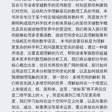
旨在引导读者穿越数学的宏伟殿堂，特别是那些构建我
们对空间、运动和力学理解基石的数理工具的书籍。本
书并非专注于某个特定领域的既有教科书，而是致力于
阐明构成现代科学技术分析体系核心的某些关键数学概
念及其在描述物理世界中的普适性。我们将深入探讨那
些能够处理多变量函数、描述空间变化以及理解能量和
力场相互作用的数学语言。 本书的首要目标是为理解
更复杂的科学和工程问题奠定坚实的基础，通过一种循
序渐进、注重直观理解的方式，帮助读者掌握那些超越
基本算术和代数范畴的分析工具。我们将从微积分学的
核心概念出发，但目光将投向更广阔的领域，探讨如何
运用这些工具来分析随空间变化的量，以及如何描述和
预测物理现象的演变。 第一部分：多维空间的解析 我
们将首先踏入多维空间的世界，理解如何在一个维度以
上来描述点、线、面和体。这里，“坐标系”将不再仅仅
是二维平面上的 x、y，而是拓展到三维乃至更高维
度，我们学习如何在这个空间中定义向量，以及向量的
加法、减法、标量乘法等基本运算。重点将放在向量的