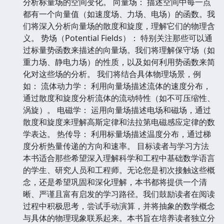
分析标量场的空间变化。 向量场： 描述空间中每一点
都有一个向量值（如速度场、力场、电场）的函数。我
们将深入分析向量场的散度和旋度，理解它们的物理含
义。 势场（Potential Fields）： 特别关注那些可以通
过标量势函数来描述的向量场。我们将理解保守场（如
重力场、静电力场）的性质，以及如何利用势函数来简
化对这些场的分析。 我们将结合具体物理场景，例
如： 流体动力学： 利用向量场描述流体的速度分布，
通过散度和旋度分析流体的流动特性（如不可压缩性、
涡旋）。 电磁学： 运用向量场描述电场和磁场，通过
散度和旋度来理解高斯定律和法拉第电磁感应定律的数
学表达。 热传导： 利用标量场描述温度分布，通过梯
度分析热量传递的方向和速率。 目标读者与学习方法
本书适合那些希望深入理解科学和工程中基础数学语言
的学生、研究人员和工程师。无论您是初次接触这些概
念，还是希望巩固和深化理解，本书都将提供一个清
晰、严谨且富有启发的学习路径。我们鼓励读者在阅读
过程中积极思考，尝试手动演算，并将抽象的数学概念
与具体的物理现象联系起来。本书旨在培养读者独立分