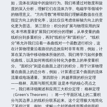
如，流体在涡旋中的旋转行为。我们将通过对散度和旋
度的深入分析，理解它们在流体力学、电磁学等领域中
的物理意义。 “方向导数”将帮助我们理解函数值在任意
指定方向上的变化率，这比仅仅考虑坐标轴方向上的变
化更为普适。 第三部分：积分的扩展与物理应用的深
化 本书将显著扩展我们对积分的理解，从单变量的曲
线积分到多重积分，再到“线积分”和“面积分”。 “线积
分”将允许我们沿着一条曲线对一个函数进行积分，这
在计算物理量沿着路径的总效应时非常有用，例如，计
算在某力场中移动物体所做的功。我们将学习如何参数
化曲线，以及如何将线积分转化为参数上的单变量积
分。 “面积分”则是在曲面上进行的积分，用于计算物理
量在曲面上的总分布，例如，计算通过某个曲面的流体
流量或电场通量。 第四部分：跨越界限的积分定理
——格林、高斯与斯托克斯 这是本书的核心亮点之
一，我们将详细阐述和应用三大积分定理： 格林定理
（Green's Theorem）： 将一个平面区域上的二重积
分与其边界上的线积分联系起来。这个定理极大地简化
了某些计算，例如，求解一个封闭曲线所围成的面积。