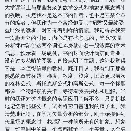
大学课堂上与那些复杂的数学公式和抽象的概念搏斗
的夜晚。虽然我不是这本书的作者，也不是它某个章
节的编者，但我作为一个曾经饱受其“折磨”又最终受
益匪浅的读者，对它有着别样的情愫。我记得在我第
一次翻开它的时候，内心是有些忐忑的，毕竟“矢量
分析”和“场论”这两个词汇本身就带着一股浓厚的学术
气息，预示着一场硬仗。书的封面设计简洁而专业，
没有过多花哨的图案，直接点明了主题，这让我觉得
它是一本值得信赖的教材。翻开目录，我看到了那些
熟悉的章节标题：梯度、散度、旋度，以及更深层次
的格林公式、斯托克斯公式和高斯公式。每一个标题
都像一个待解锁的关卡，等待着我去探索和理解。当
时的我还对这些概念的实际应用了解不多，只是机械
地记忆着那些公式，试图将它们塞进我的脑子里。我
清楚地记得，在学习矢量分析的部分，刚开始接触到
矢量场的概念时，我感到一种前所未有的抽象。想象
着三维空间中的每一个点都赋予了一个矢量，这个矢