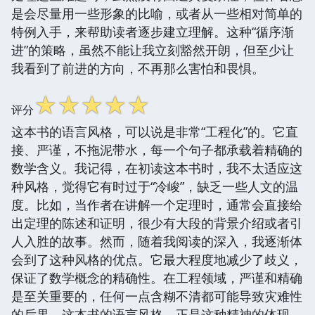
是会尽量用一些形象的比喻，或者从一些相对简单的
特例入手，来帮助读者逐步建立理解。这种“循序渐
进”的策略，虽然不能让我立刻豁然开朗，但至少让
我看到了前进的方向，不再那么害怕和畏惧。
☆
☆
☆
☆
☆
评分
这本书的语言风格，可以说是非常“工程化”的。它直
接、严谨，不拖泥带水，每一个句子都承载着精确的
数学含义。我记得，在初读这本书时，我不太适应这
种风格，觉得它有时过于“冷峻”，缺乏一些人文的温
度。比如，当作者在讲解一个定理时，通常会直接给
出定理的陈述和证明，很少有大段的背景介绍或者引
人入胜的故事。然而，随着我阅读的深入，我逐渐体
会到了这种风格的优点。它最大程度地减少了歧义，
保证了数学概念的精确性。在工程领域，严谨和精确
是至关重要的，任何一点含糊不清都可能导致灾难性
的后果。这本书的语言风格，正是这种精神的体现。