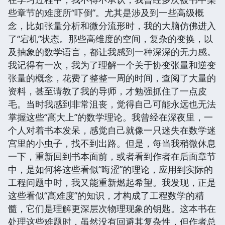
些章节的难度所“吓倒”。尤其是涉及到一些高级概
念，比如张量分析和微分流形时，我的大脑仿佛进入
了“宕机”状态。那些高维度的空间，复杂的变换，以
及抽象的数学语言，都让我感到一种深深的无力感。
我记得有一次，我为了理解一个关于协变张量和逆变
张量的概念，花费了整整一周的时间，查阅了大量的
资料，甚至请教了我的导师，才勉强抓住了一点皮
毛。当时我感到非常沮丧，觉得自己可能永远也无法
掌握这些“高大上”的数学理论。我曾经在深夜里，一
个人对着书本发呆，感觉自己就像一只迷失在数学迷
宫里的小虫子，找不到出路。但是，每当我稍微休息
一下，重新回到书本面前，或者看到作者在后面章节
中，是如何将这些看似“晦涩”的理论，应用到实际的
工程问题中时，我又能重新燃起希望。我发现，正是
这些看似“高难度”的知识，才构成了工程数学的精
髓，它们是理解更深层次物理现象的钥匙。这本书在
处理这些难题时，虽然没有回避其复杂性，但作者总