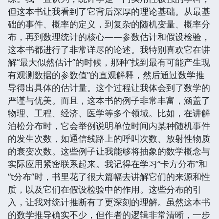
但这本书让我看到了它背后深厚的理论基础。从最基
础的事件、概率的定义，到复杂的随机变量、概率分
布，再到数理统计的核心——参数估计和假设检验，
这本书都进行了非常详尽的论述。我特别喜欢它在讲
解“最大似然估计”的时候，那种“找到最有可能产生现
有观测数据的参数值”的直观解释，然后通过数学推
导得出具体的估计量。这个过程让我体会到了数学的
严谨与优美。而且，这本书的例子非常丰富，涵盖了
物理、工程、经济、医学等多个领域。比如，在讲解
泊松分布时，它会举例说明单位时间内某种随机事件
的发生次数，如通信线路上的呼叫次数、放射性物质
的衰变次数。这些例子让我能够将抽象的数学概念与
实际应用紧密联系起来。我记得在学习“卡方分布”和
“t分布”时，书里花了很大篇幅去讲解它们的来源和性
质，以及它们在假设检验中的作用。这些分布的引
入，让我对统计推断有了更深刻的理解。虽然这本书
的数学推导确实不少，但作者的逻辑非常清晰，一步