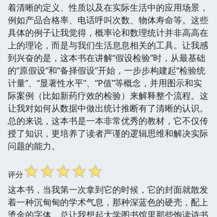
着清晰的定义、性质以及在实际生活中的应用场景，
例如产品合格率、电话呼叫次数、物体寿命等。这些
具体的例子让我觉得，概率论和数理统计并非高高在
上的理论，而是与我们生活息息相关的工具。让我感
到兴奋的是，这本书在讲解“假设检验”时，从最基础
的“原假设”和“备择假设”开始，一步步构建起“检验统
计量”、“显著性水平”、“P值”等概念，并用图示和实
际案例（比如新药疗效的检验）来解释整个流程。这
让我对如何从数据中做出统计推断有了清晰的认识。
总的来说，这本书是一本非常优秀的教材，它不仅传
授了知识，更培养了读者严谨的逻辑思维和解决实际
问题的能力。
☆
☆
☆
☆
☆
评分
这本书，当我第一次拿到它的时候，它的封面就散发
着一种沉甸甸的学术气息，那种深蓝色的硬壳，配上
烫金的字体，总让我想起大学图书馆里那些饱读诗书