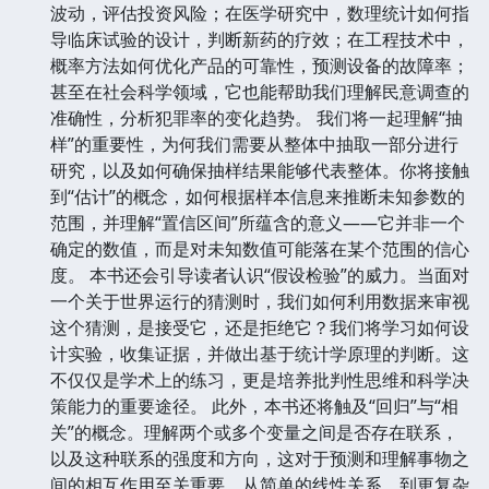
波动，评估投资风险；在医学研究中，数理统计如何指
导临床试验的设计，判断新药的疗效；在工程技术中，
概率方法如何优化产品的可靠性，预测设备的故障率；
甚至在社会科学领域，它也能帮助我们理解民意调查的
准确性，分析犯罪率的变化趋势。 我们将一起理解“抽
样”的重要性，为何我们需要从整体中抽取一部分进行
研究，以及如何确保抽样结果能够代表整体。你将接触
到“估计”的概念，如何根据样本信息来推断未知参数的
范围，并理解“置信区间”所蕴含的意义——它并非一个
确定的数值，而是对未知数值可能落在某个范围的信心
度。 本书还会引导读者认识“假设检验”的威力。当面对
一个关于世界运行的猜测时，我们如何利用数据来审视
这个猜测，是接受它，还是拒绝它？我们将学习如何设
计实验，收集证据，并做出基于统计学原理的判断。这
不仅仅是学术上的练习，更是培养批判性思维和科学决
策能力的重要途径。 此外，本书还将触及“回归”与“相
关”的概念。理解两个或多个变量之间是否存在联系，
以及这种联系的强度和方向，这对于预测和理解事物之
间的相互作用至关重要。从简单的线性关系，到更复杂