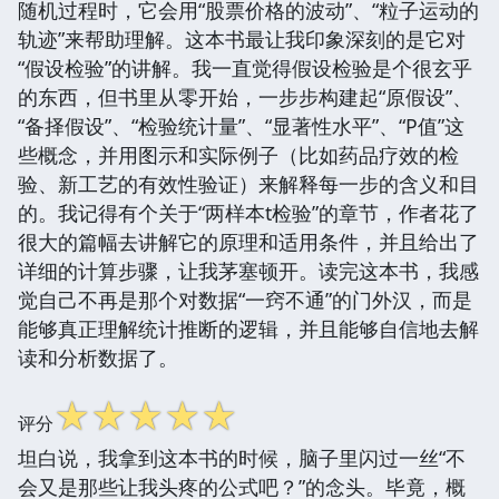
随机过程时，它会用“股票价格的波动”、“粒子运动的
轨迹”来帮助理解。这本书最让我印象深刻的是它对
“假设检验”的讲解。我一直觉得假设检验是个很玄乎
的东西，但书里从零开始，一步步构建起“原假设”、
“备择假设”、“检验统计量”、“显著性水平”、“P值”这
些概念，并用图示和实际例子（比如药品疗效的检
验、新工艺的有效性验证）来解释每一步的含义和目
的。我记得有个关于“两样本t检验”的章节，作者花了
很大的篇幅去讲解它的原理和适用条件，并且给出了
详细的计算步骤，让我茅塞顿开。读完这本书，我感
觉自己不再是那个对数据“一窍不通”的门外汉，而是
能够真正理解统计推断的逻辑，并且能够自信地去解
读和分析数据了。
☆
☆
☆
☆
☆
评分
坦白说，我拿到这本书的时候，脑子里闪过一丝“不
会又是那些让我头疼的公式吧？”的念头。毕竟，概