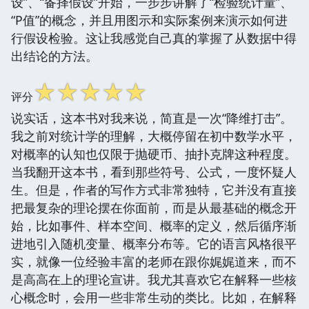
设”、“备择假设”开始，一步步讲解了“检验统计量”、
“P值”的概念，并且用图示和实际案例来演示如何进
行假设检验。这让我感觉自己真的掌握了从数据中得
出结论的方法。
☆
☆
☆
☆
☆
评分
说实话，这本书对我来说，简直是一次“降维打击”。
我之前对统计学的理解，大概停留在初中数学水平，
对概率的认知也仅限于抛硬币、抽扑克牌这种程度。
当我翻开这本书，看到那些符号、公式，一度怀疑人
生。但是，作者的写作方式非常独特，它并没有直接
把最复杂的理论摆在你面前，而是从最基础的概念开
始，比如事件、样本空间、概率的定义，然后循序渐
进地引入随机变量、概率分布等。它的语言风格很平
实，就像一位经验丰富的老师在跟你娓娓道来，而不
是高高在上的理论宣讲。我尤其喜欢它在解释一些核
心概念时，会用一些非常生动的类比。比如，在解释