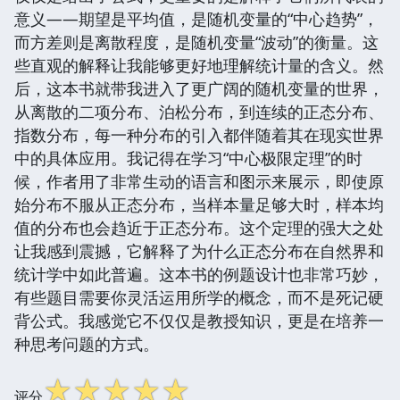
意义——期望是平均值，是随机变量的“中心趋势”，
而方差则是离散程度，是随机变量“波动”的衡量。这
些直观的解释让我能够更好地理解统计量的含义。然
后，这本书就带我进入了更广阔的随机变量的世界，
从离散的二项分布、泊松分布，到连续的正态分布、
指数分布，每一种分布的引入都伴随着其在现实世界
中的具体应用。我记得在学习“中心极限定理”的时
候，作者用了非常生动的语言和图示来展示，即使原
始分布不服从正态分布，当样本量足够大时，样本均
值的分布也会趋近于正态分布。这个定理的强大之处
让我感到震撼，它解释了为什么正态分布在自然界和
统计学中如此普遍。这本书的例题设计也非常巧妙，
有些题目需要你灵活运用所学的概念，而不是死记硬
背公式。我感觉它不仅仅是教授知识，更是在培养一
种思考问题的方式。
☆
☆
☆
☆
☆
评分