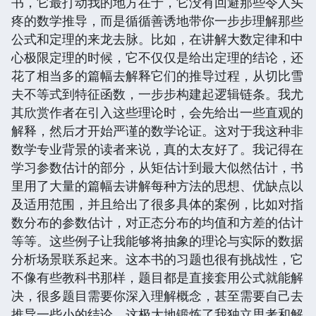
书，它最打动我的地方在于，它没有回避那些令人头
疼的数学推导，而是循循善诱地带你一步步理解那些
公式和定理的来龙去脉。比如，在讲解大数定律和中
心极限定理的时候，它不仅仅是给出定理的结论，还
花了相当多的篇幅去解释它们的推导过程，从切比雪
夫不等式到特征函数，一步步构建起逻辑链条。我尤
其欣赏作者在引入这些理论时，会先给出一些直观的
解释，然后才开始严谨的数学论证。这对于我这种非
数学专业背景的读者来说，真的太友好了。我记得在
学习参数估计的部分，从矩估计到最大似然估计，书
里用了大量的篇幅去讲解每种方法的思想、优缺点以
及适用范围，并且给出了很多具体的案例，比如对指
数分布的参数估计，对正态分布的均值和方差的估计
等等。这些例子让我能够将抽象的理论与实际的数据
分析场景联系起来。这本书的习题也很有挑战性，它
不像有些教科书那样，题目都是直接套用公式就能解
决，很多题目需要你深入理解概念，甚至需要自己去
推导一些小的结论，这极大地锻炼了我独立思考和解