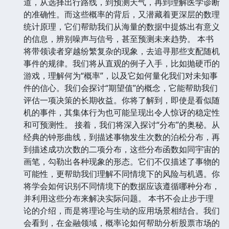
道，从选择出行路线，到预测天气，再到理解医学诊断
的准确性。而这些概率的背后，又潜藏着更深层的数理
统计原理，它们帮助我们从海量的数据中提炼出有意义
的信息，辨别噪声与信号，甚至预测未来趋势。 本书
将带领读者穿越纷繁复杂的现象，去追寻那些支配随机
事件的规律。我们将从直观的例子入手，比如抛硬币的
游戏，理解何为“概率”，以及它如何量化我们对未知事
件的信心。我们会探讨“期望值”的概念，它能帮助我们
评估一项决策的长期收益。你将了解到，即使是看似随
机的事件，其集体行为也可能呈现出令人惊讶的稳定性
和可预测性。 接着，我们将深入探讨“分布”的奥秘。从
经典的钟形曲线，到描述事物发生次数的泊松分布，再
到描述成功次数的二项分布，这些分布函数如同宇宙的
画笔，勾勒出各种现象的形态。它们不仅描述了事物的
可能性，更帮助我们理解不同情境下的风险与机遇。你
将学会如何识别不同情境下的数据应该遵循哪种分布，
并利用这些分布来解决实际问题。 本书不会止步于理
论的介绍，而是将理论与生动的应用场景相结合。我们
会看到，在金融领域，概率论如何帮助分析股票市场的