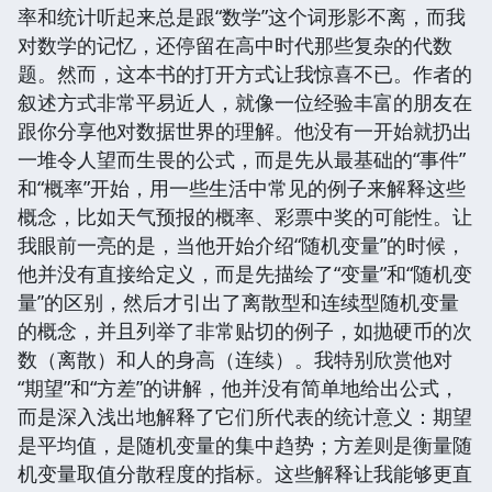
率和统计听起来总是跟“数学”这个词形影不离，而我
对数学的记忆，还停留在高中时代那些复杂的代数
题。然而，这本书的打开方式让我惊喜不已。作者的
叙述方式非常平易近人，就像一位经验丰富的朋友在
跟你分享他对数据世界的理解。他没有一开始就扔出
一堆令人望而生畏的公式，而是先从最基础的“事件”
和“概率”开始，用一些生活中常见的例子来解释这些
概念，比如天气预报的概率、彩票中奖的可能性。让
我眼前一亮的是，当他开始介绍“随机变量”的时候，
他并没有直接给定义，而是先描绘了“变量”和“随机变
量”的区别，然后才引出了离散型和连续型随机变量
的概念，并且列举了非常贴切的例子，如抛硬币的次
数（离散）和人的身高（连续）。我特别欣赏他对
“期望”和“方差”的讲解，他并没有简单地给出公式，
而是深入浅出地解释了它们所代表的统计意义：期望
是平均值，是随机变量的集中趋势；方差则是衡量随
机变量取值分散程度的指标。这些解释让我能够更直