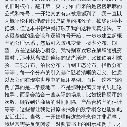
的旧时模样。翻开第一页，扑面而来的是密密麻麻的
公式和符号，一开始真的有点被震撼到了。我一直以
为概率论和数理统计只是简单的掷骰子、抽奖那种小
把戏，但这本书很快就打破了我的这种天真想法。它
从最基础的集合论和逻辑符号开始，一步步建立起概
率的公理体系，然后引入随机变量、概率分布、期
望、方差这些核心概念。我特别喜欢它在解释随机变
量时，那种从离散到连续的循序渐进，比如伯努利试
验、二项分布、泊松分布，再到正态分布、指数分布
等等，每一个分布的引入都伴随着清晰的定义、性质
以及它们在现实世界中的应用举例。而且，这本书的
例子真的是非常接地气，不是那种脱离实际的纯理论
推导，而是会结合一些实际的场景，比如投掷硬币的
次数、顾客到达商店的时间间隔、产品合格率的估计
等等，这些都让我觉得原来抽象的数学概念也能如此
贴近生活。当然，一开始理解这些概念也并非易事，
我经常需要反复阅读，对照着书上的图示和例子，才