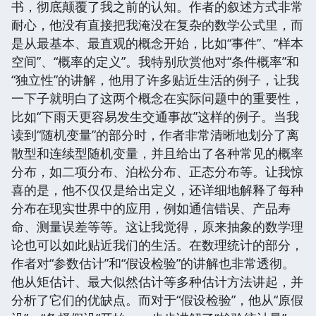
书，彻底颠覆了我之前的认知。作者的叙述方式非常
耐心，他没有直接把我淹没在复杂的数学公式里，而
是从最基本、最直观的概念开始，比如“事件”、“样本
空间”、“概率的定义”。我特别欣赏他对“条件概率”和
“独立性”的讲解，他用了许多贴近生活的例子，让我
一下子就明白了这两个概念在实际问题中的重要性，
比如“下雨天更容易发生交通事故”这样的例子。当我
读到“随机变量”的部分时，作者非常清晰地划分了离
散型和连续型随机变量，并且给出了各种常见的概率
分布，如二项分布、泊松分布、正态分布等。让我惊
喜的是，他不仅仅是给出定义，还详细地解释了每种
分布在现实世界中的应用，例如通信错误、产品寿
命、测量误差等等。这让我觉得，原来抽象的数学理
论也可以如此贴近我们的生活。在数理统计的部分，
作者对“参数估计”和“假设检验”的讲解也非常透彻。
他从矩估计、最大似然估计等多种估计方法讲起，并
分析了它们的优缺点。而对于“假设检验”，他从“原假