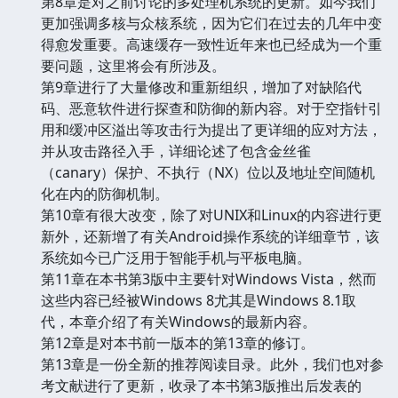
第8章是对之前讨论的多处理机系统的更新。如今我们
更加强调多核与众核系统，因为它们在过去的几年中变
得愈发重要。高速缓存一致性近年来也已经成为一个重
要问题，这里将会有所涉及。
第9章进行了大量修改和重新组织，增加了对缺陷代
码、恶意软件进行探查和防御的新内容。对于空指针引
用和缓冲区溢出等攻击行为提出了更详细的应对方法，
并从攻击路径入手，详细论述了包含金丝雀
（canary）保护、不执行（NX）位以及地址空间随机
化在内的防御机制。
第10章有很大改变，除了对UNIX和Linux的内容进行更
新外，还新增了有关Android操作系统的详细章节，该
系统如今已广泛用于智能手机与平板电脑。
第11章在本书第3版中主要针对Windows Vista，然而
这些内容已经被Windows 8尤其是Windows 8.1取
代，本章介绍了有关Windows的最新内容。
第12章是对本书前一版本的第13章的修订。
第13章是一份全新的推荐阅读目录。此外，我们也对参
考文献进行了更新，收录了本书第3版推出后发表的