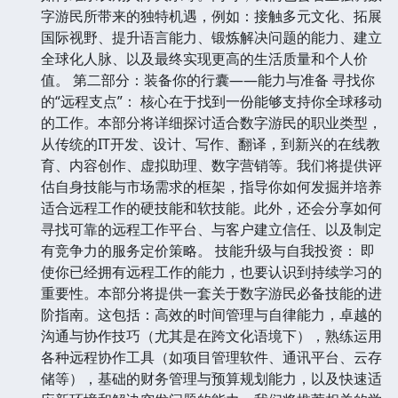
字游民所带来的独特机遇，例如：接触多元文化、拓展
国际视野、提升语言能力、锻炼解决问题的能力、建立
全球化人脉、以及最终实现更高的生活质量和个人价
值。 第二部分：装备你的行囊——能力与准备 寻找你
的“远程支点”： 核心在于找到一份能够支持你全球移动
的工作。本部分将详细探讨适合数字游民的职业类型，
从传统的IT开发、设计、写作、翻译，到新兴的在线教
育、内容创作、虚拟助理、数字营销等。我们将提供评
估自身技能与市场需求的框架，指导你如何发掘并培养
适合远程工作的硬技能和软技能。此外，还会分享如何
寻找可靠的远程工作平台、与客户建立信任、以及制定
有竞争力的服务定价策略。 技能升级与自我投资： 即
使你已经拥有远程工作的能力，也要认识到持续学习的
重要性。本部分将提供一套关于数字游民必备技能的进
阶指南。这包括：高效的时间管理与自律能力，卓越的
沟通与协作技巧（尤其是在跨文化语境下），熟练运用
各种远程协作工具（如项目管理软件、通讯平台、云存
储等），基础的财务管理与预算规划能力，以及快速适