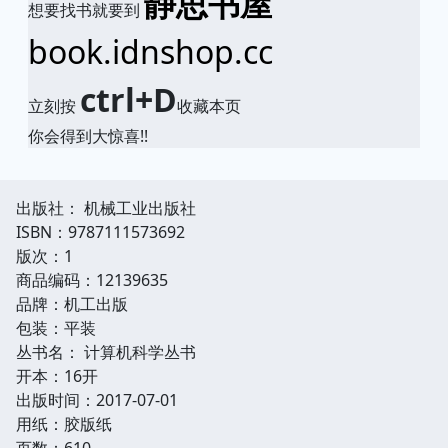
静思书屋
想要找书就要到
book.idnshop.cc
ctrl+D
立刻按
收藏本页
你会得到大惊喜!!
出版社： 机械工业出版社
ISBN：9787111573692
版次：1
商品编码：12139635
品牌：机工出版
包装：平装
丛书名： 计算机科学丛书
开本：16开
出版时间：2017-07-01
用纸：胶版纸
页数：610