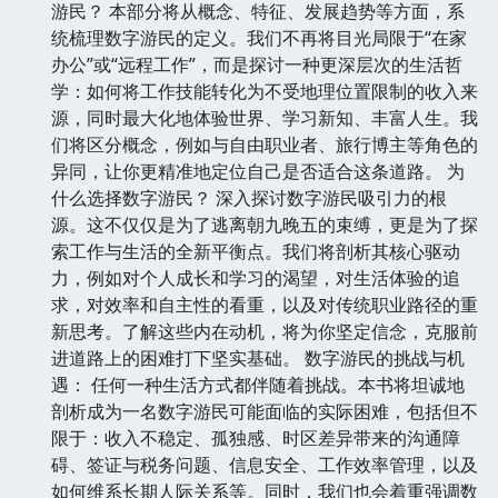
游民？ 本部分将从概念、特征、发展趋势等方面，系
统梳理数字游民的定义。我们不再将目光局限于“在家
办公”或“远程工作”，而是探讨一种更深层次的生活哲
学：如何将工作技能转化为不受地理位置限制的收入来
源，同时最大化地体验世界、学习新知、丰富人生。我
们将区分概念，例如与自由职业者、旅行博主等角色的
异同，让你更精准地定位自己是否适合这条道路。 为
什么选择数字游民？ 深入探讨数字游民吸引力的根
源。这不仅仅是为了逃离朝九晚五的束缚，更是为了探
索工作与生活的全新平衡点。我们将剖析其核心驱动
力，例如对个人成长和学习的渴望，对生活体验的追
求，对效率和自主性的看重，以及对传统职业路径的重
新思考。了解这些内在动机，将为你坚定信念，克服前
进道路上的困难打下坚实基础。 数字游民的挑战与机
遇： 任何一种生活方式都伴随着挑战。本书将坦诚地
剖析成为一名数字游民可能面临的实际困难，包括但不
限于：收入不稳定、孤独感、时区差异带来的沟通障
碍、签证与税务问题、信息安全、工作效率管理，以及
如何维系长期人际关系等。同时，我们也会着重强调数