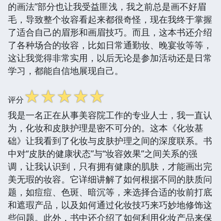
的画法”部分也让我受益匪浅，我之前总是画不好眉
毛，导致整个妆容看起来都很奇怪，现在我终于掌握
了适合自己的眉形和画眉技巧。而且，这本书还介绍
了各种场合的妆容，比如日常通勤妆、晚宴妆等等，
这让我觉得非常实用，以后无论是参加活动还是日常
学习，都能自信地展现自己。
☆
☆
☆
☆
☆
评分
我是一名正在从事美容院工作的专业人士，我一直认
为，化妆和皮肤护理是密不可分的。这本《化妆基
础》让我看到了化妆与皮肤护理之间的深度联系。书
中对“皮肤的健康状态”与“妆容效果”之间关系的强
调，让我认识到，只有拥有健康的肌肤，才能画出完
美无瑕的妆容。它详细讲解了如何根据不同的肤质问
题，如痘痘、色斑、暗沉等，来选择合适的妆前打底
和遮瑕产品，以及如何通过化妆技巧来巧妙地修饰这
些问题。此外，书中还介绍了如何利用化妆产品来保