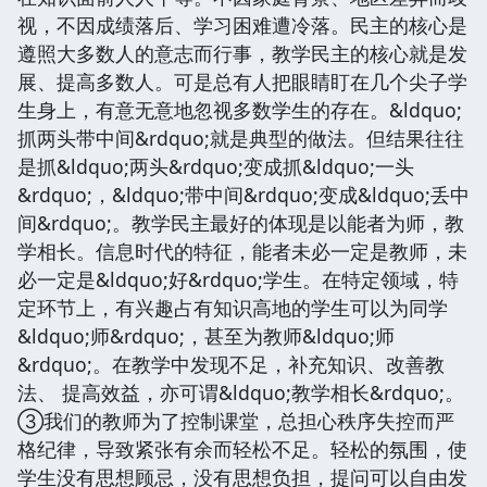
视，不因成绩落后、学习困难遭冷落。民主的核心是
遵照大多数人的意志而行事，教学民主的核心就是发
展、提高多数人。可是总有人把眼睛盯在几个尖子学
生身上，有意无意地忽视多数学生的存在。&ldquo;
抓两头带中间&rdquo;就是典型的做法。但结果往往
是抓&ldquo;两头&rdquo;变成抓&ldquo;一头
&rdquo;，&ldquo;带中间&rdquo;变成&ldquo;丢中
间&rdquo;。教学民主最好的体现是以能者为师，教
学相长。信息时代的特征，能者未必一定是教师，未
必一定是&ldquo;好&rdquo;学生。在特定领域，特
定环节上，有兴趣占有知识高地的学生可以为同学
&ldquo;师&rdquo;，甚至为教师&ldquo;师
&rdquo;。在教学中发现不足，补充知识、改善教
法、 提高效益，亦可谓&ldquo;教学相长&rdquo;。
③我们的教师为了控制课堂，总担心秩序失控而严
格纪律，导致紧张有余而轻松不足。轻松的氛围，使
学生没有思想顾忌，没有思想负担，提问可以自由发