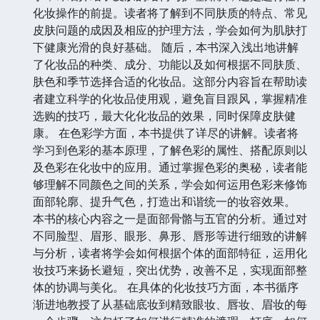
化妆操作的前提。读者将了解到不同肤质的特点、常见
皮肤问题的成因及相应的护理方法，学会如何为肌肤打
下健康光滑的良好基础。 随后，本书深入浅出地讲解
了化妆品的种类、成分、功能以及如何根据不同肤质、
肤色和季节选择合适的化妆品。这部分内容旨在帮助读
者建立科学的化妆品使用观，避免盲目跟风，掌握精准
选购的技巧，最大化化妆品的效果，同时保障皮肤健
康。 在色彩学方面，本书提供了详尽的讲解。读者将
学习到色彩的基本原理，了解色彩的属性、搭配原则以
及色彩在化妆中的应用。通过掌握色彩的奥秘，读者能
够理解不同颜色之间的关系，学会如何运用色彩来修饰
面部轮廓、提升气色，打造出和谐统一的妆容效果。
本书的核心内容之一是面部骨骼与五官的分析。通过对
不同脸型、眉形、眼形、鼻形、唇形等进行细致的讲解
与分析，读者将学会如何根据个体的面部特征，运用化
妆技巧来扬长避短，突出优势，改善不足，实现面部整
体的协调与美化。 在具体的化妆技巧方面，本书循序
渐进地教授了从基础底妆到精致眼妆、唇妆、眉妆的每