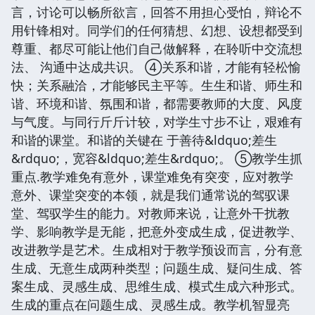
言，讨论可以畅所欲言，回答不用担心受怕，辩论不
用针锋相对。同学们的任何猜想、幻想、设想都受到
尊重、都尽可能让他们自己做解释，在聆听中交流想
法、 沟通中达成共识。 ④关系和谐，才能有轻松愉
快；关系融洽，才能够民主平等。生生和谐、师生和
谐、环境和谐、氛围和谐，都需要教师的大度、风度
与气度。与同行斤斤计较，对学生寸步不让，艰难有
和谐的课堂。和谐的关键在 于善待&ldquo;差生
&rdquo;，宽容&ldquo;差生&rdquo;。 ⑤教学生抓
重点.教学难免有意外，课堂难免有突变，应对教学
意外、课堂突变的本领，就是我们通常说的驾驭课
堂、驾驭学生的能力。对教师来说，让意外干扰教
学、影响教学是无能，把意外变成生成，促进教学、
改进教学是艺术。生成相对于教学预设而言，分有意
生成、无意生成两种类型；问题生成、疑问生成、答
案生成、灵感生成、思维生成、模式生成六种形式。
生成的重点在问题生成、灵感生成。教学机智显亮