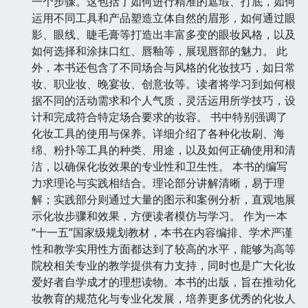
一个步骤。这包括了如何进行精准的遮瑕、打底，如何
运用不同工具和产品塑造立体自然的眉形，如何通过眼
影、眼线、睫毛膏等打造出丰富多变的眼妆风格，以及
如何选择和涂抹口红、唇釉等，展现唇部的魅力。 此
外，本书还包含了不同场合与风格的化妆技巧，如日常
妆、职业妆、晚宴妆、创意妆等。读者将学习到如何根
据不同的活动需求和个人气质，灵活运用所学技巧，设
计和完成符合特定场合要求的妆容。 书中特别强调了
化妆工具的使用与保养。详细介绍了各种化妆刷、海
绵、粉扑等工具的种类、用途，以及如何正确使用和清
洁，以确保化妆效果的专业性和卫生性。 本书的编写
力求理论与实践相结合。理论部分讲解清晰，易于理
解；实践部分则通过大量的图示和案例分析，直观地展
示化妆步骤和效果，方便读者模仿与学习。 作为一本
“十一五”国家级规划教材，本书在内容编排、学术严谨
性和教学实用性方面都达到了较高的水平，能够为高等
院校相关专业的教学提供有力支持，同时也是广大化妆
爱好者自学成才的理想读物。本书的出版，旨在推动化
妆教育的规范化与专业化发展，培养更多优秀的化妆人