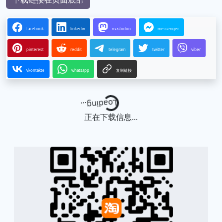
facebook
linkedin
mastodon
messenger
pinterest
reddit
telegram
twitter
viber
vkontakte
whatsapp
复制链接
Loading...
正在下载信息...