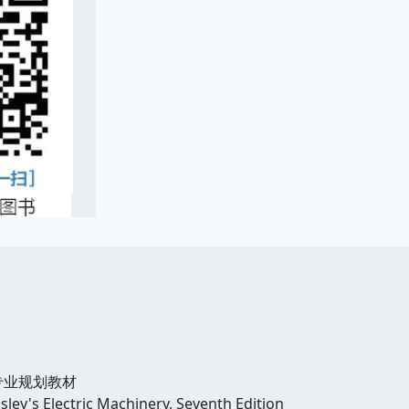
专业规划教材
y's Electric Machinery, Seventh Edition