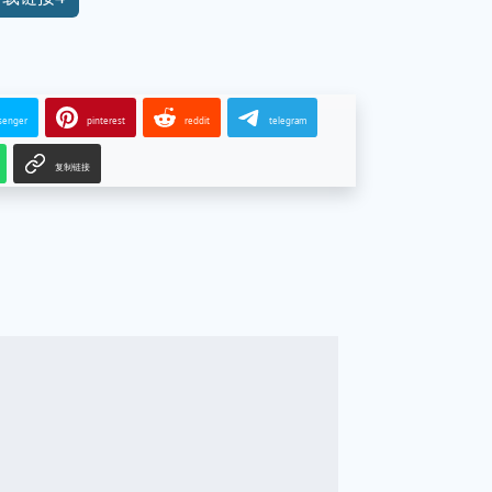
senger
pinterest
reddit
telegram
复制链接