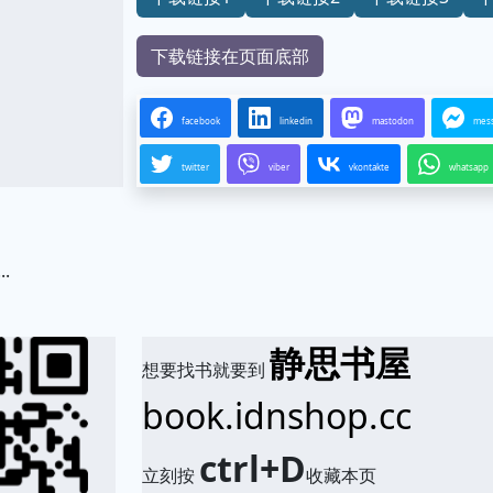
下载链接在页面底部
facebook
linkedin
mastodon
mes
twitter
viber
vkontakte
whatsapp
...
.
静思书屋
想要找书就要到
book.idnshop.cc
ctrl+D
立刻按
收藏本页