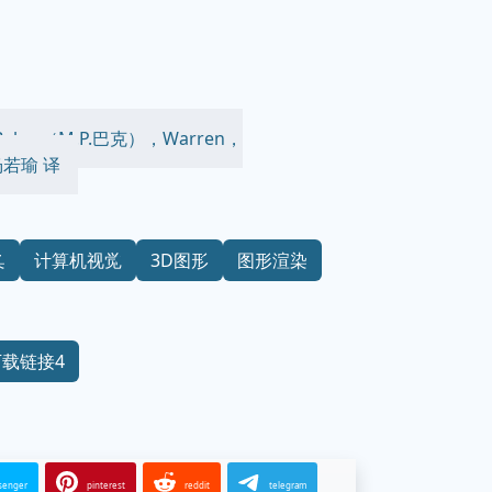
 Baker（M.P.巴克），Warren，
杨若瑜 译
染
计算机视觉
3D图形
图形渲染
下载链接4
senger
pinterest
reddit
telegram