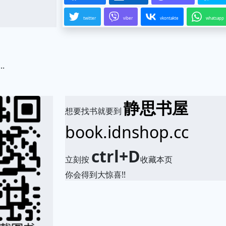
twitter
viber
vkontakte
whatsapp
.
静思书屋
想要找书就要到
book.idnshop.cc
ctrl+D
立刻按
收藏本页
你会得到大惊喜!!