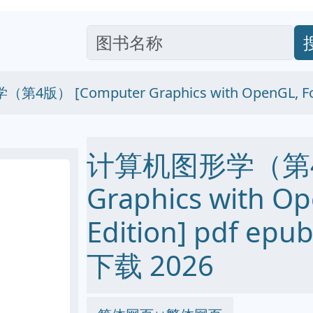
版） [Computer Graphics with OpenGL, Four
计算机图形学（第4版
Graphics with Op
Edition] pdf ep
下载 2026