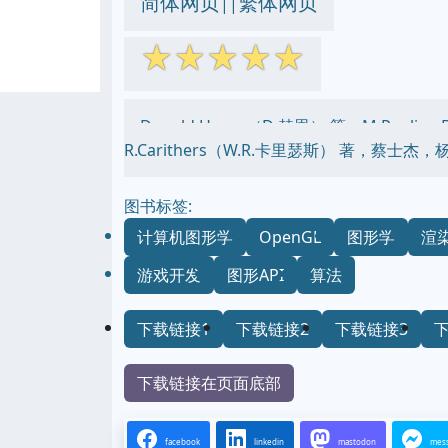
简体网页
繁体网页
||
☆
☆
☆
☆
☆
Donald Hearn（D·赫恩） 等，M.Pauline
R.Carithers（W.R.卡里瑟斯） 著，蔡士杰，
图书标签:
计算机图形学
OpenGL
图形学
渲
游戏开发
图形API
算法
下载链接1
下载链接2
下载链接3
下载链接在页面底部
facebook
linkedin
mastodon
mes