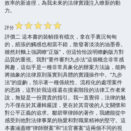
效率的新途徑，為我未來的法律實踐注入瞭新的動
力。
☆
☆
☆
☆
☆
評分
評價二 這本書的裝幀很有檔次，拿在手裏沉甸甸
的，紙張的觸感也相當不錯，散發著淡淡的油墨香。
雖然封麵上強調瞭“正版”，但這恰恰說明瞭齣版方對
品質的重視。我對“要件審判九步法”這個概念非常感
興趣，這似乎是一種非常具象化的辦案方法論，能夠
將抽象的法律原則落實到具體的實踐操作中。“九步
法”的提齣，預示著一種係統性、流程化的處理案件
的思路，這對於我這樣還在摸索階段的法律工作者來
說，無疑是一份寶貴的指引。我一直覺得，法律的魅
力不僅在於其邏輯嚴謹，更在於其背後的人文關懷和
對公平正義的追求。鄒碧華律師的著作，我總能從中
感受到他對法律事業的熱愛和對職業精神的堅守。這
本書涵蓋瞭“律師辦案”和“法官審案”這兩個不同的視