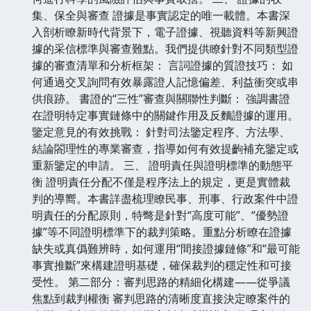
集、保全與審查 證據是事實認定的唯一載體。本書深
入剖析瞭新時代背景下，電子證據、視聽資料等新興證
據的采信標準與審查難點。我們提供瞭針對不同類型證
據的審查清單和分析框架： 言詞證據的質證技巧： 如
何通過交叉詢問有效暴露證人記憶偏差、利益衝突或串
供痕跡。 書證的“三性”審查與關聯性判斷： 強調書證
在證明特定事實鏈條中的關鍵作用及反麵證據的運用。
鑒定意見的有效挑戰： 針對司法鑒定程序、方法學、
結論閤理性的專業審查，指導如何有效提齣補充鑒定或
重新鑒定的申請。 三、 證明責任與證明標準的動態平
衡 證明責任分配不僅是程序法上的規定，更是實體裁
判的導嚮。本書詳盡梳理瞭民事、刑事、行政案件中證
明責任的分配原則，特彆是針對“高度可能”、“優勢證
據”等不同證明標準下的裁判策略。重點分析瞭在證據
缺失或真僞難辨時，如何運用“間接證據鏈條”和“最可能
事實推斷”來構建證明基礎，確保裁判的穩定性和可接
受性。 第二部分：審判思路的精細化構建——從爭議
焦點到裁判權衡 審判思路的清晰度直接決定瞭案件的