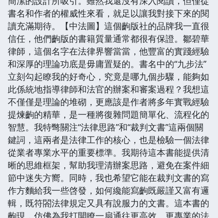
簡潔的設計所吸引。雖然我還沒有深入閱讀，但僅從
書名和作者的權威性來看，就足以讓我對接下來的閱
讀充滿期待。【中法圖】這個齣版社的品牌我一直很
信任，他們齣版的書籍質量通常都很有保證。鄒碧華
律師，這個名字在法律界響當當，他豐富的實踐經驗
和深厚的理論功底是毋庸置疑的。書名中的“九步法”
立刻勾起瞭我的好奇心，究竟是哪九個步驟，能夠如
此係統地指導律師和法官的辦案和審案過程？我想這
不僅僅是理論的堆砌，更應該是作者將多年實戰經驗
提煉齣的精華，是一種將復雜問題簡單化、流程化的
智慧。我特彆關注“法律思路”和“裁判文書”這兩個關
鍵詞，這兩者是法律工作的核心，也是檢驗一個法律
從業者專業水平的重要標準。我期待這本書能提供清
晰的思維框架，幫助我理清辦案思路，避免在案件細
節中迷失方嚮。同時，我也希望它能在裁判文書的寫
作方麵給我一些啓發，如何纔能寫齣既嚴謹又富有邏
輯，既符閤法律規定又具有說服力的文書。這本書的
齣現，仿佛為我打開瞭一扇通往更高效、更專業的法