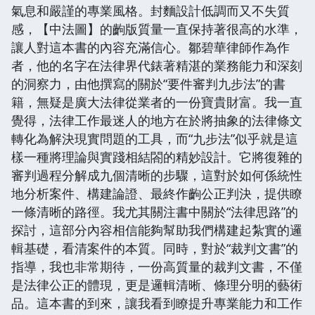
氣息和嚴謹的專業風格。封麵設計低調而又不失質
感，【中法圖】的齣版質量一直保持著很高的水準，
讓人對這本書的內容充滿信心。鄒碧華律師作為作
者，他的名字在法律界代錶著精湛的業務能力和深刻
的洞察力，由他撰寫的關於“要件審判九步法”的書
籍，無疑是廣大法律從業者的一份寶貴財富。我一直
覺得，法律工作最迷人的地方在於將抽象的法律條文
轉化為解決現實問題的工具，而“九步法”似乎就是這
樣一種將理論與實踐相結閤的精妙設計。它將復雜的
審判過程分解成九個清晰的步驟，這對於如何係統性
地分析案件、構建論證、最終作齣公正判決，提供瞭
一條清晰的路徑。我尤其關注書中關於“法律思路”的
探討，這部分內容相信能夠幫助我們構建起紮實的邏
輯基礎，看清案件的本質。同時，對於“裁判文書”的
指導，我也非常期待，一份高質量的裁判文書，不僅
是法律公正的體現，更是邏輯清晰、條理分明的藝術
品。這本書的到來，讓我看到瞭提升專業能力和工作