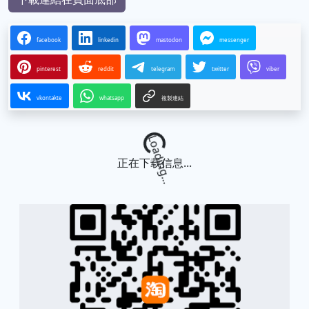
facebook
linkedin
mastodon
messenger
pinterest
reddit
telegram
twitter
viber
vkontakte
whatsapp
複製連結
Loading...
正在下载信息...