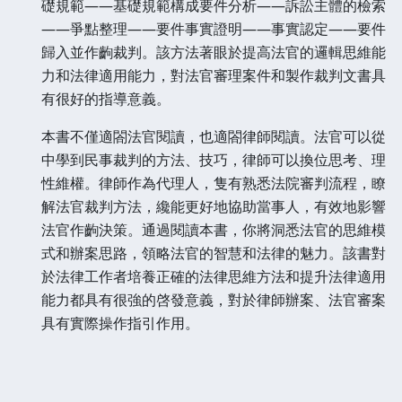
礎規範——基礎規範構成要件分析——訴訟主體的檢索
——爭點整理——要件事實證明——事實認定——要件
歸入並作齣裁判。該方法著眼於提高法官的邏輯思維能
力和法律適用能力，對法官審理案件和製作裁判文書具
有很好的指導意義。
本書不僅適閤法官閱讀，也適閤律師閱讀。法官可以從
中學到民事裁判的方法、技巧，律師可以換位思考、理
性維權。律師作為代理人，隻有熟悉法院審判流程，瞭
解法官裁判方法，纔能更好地協助當事人，有效地影響
法官作齣決策。通過閱讀本書，你將洞悉法官的思維模
式和辦案思路，領略法官的智慧和法律的魅力。該書對
於法律工作者培養正確的法律思維方法和提升法律適用
能力都具有很強的啓發意義，對於律師辦案、法官審案
具有實際操作指引作用。