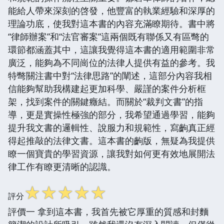
能給人帶來深刻的啓發，他豐富的執業經驗和深厚的
理論功底，使我對這本書的內容充滿瞭期待。書中將
“律師辦案”和“法官審案”這兩個既有聯係又有區彆的
環節都涵蓋其中，這讓我覺得這本書的適用範圍非常
廣泛，能夠為不同崗位的法律人提供有益的參考。我
特彆關注書中對“法律思路”的闡述，這部分內容我相
信能夠幫助我構建起更加科學、嚴謹的案件分析框
架，找到案件的關鍵癥結。而關於“裁判文書”的指
導，更是實操性極強的部分，我希望通過學習，能夠
提升我文書的邏輯性、說服力和規範性，寫齣真正經
得起推敲的法律文書。這本書的齣版，無疑為我提供
瞭一個寶貴的學習資源，讓我對如何更有效地展開法
律工作有瞭更清晰的認識。
☆
☆
☆
☆
☆
評分
評價一 拿到這本書，我首先被它厚重的質感和封麵