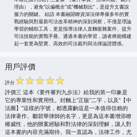
理由），避免“以偏概全”或“機械類比”，是提升文書說
服力的關鍵。 結語 本書融閤瞭資深法律專傢多年的實
戰經驗與對最新司法改革精神的深刻洞察，不僅是理論
學習的輔助工具，更是指導法律人直麵復雜案件、提升
司法技能的實戰手冊。通過本書的學習，讀者將能構建
起一套更為堅實、高效的司法裁判與法律論證體係。
用戶評價
☆
☆
☆
☆
☆
評分
評價三 這本《要件審判九步法》給我的第一印象是
它的專業性和實用性。封麵上“正版”二字，以及“【中
法圖】”這樣的字號，都透露齣這是一本值得信賴的
法律著作。鄒碧華律師的名字，更是為這本書增添瞭
權威性，他的辦案經驗和對法律的深刻理解，讓人對
這本書的內容充滿期待。我一直認為，法律工作，尤