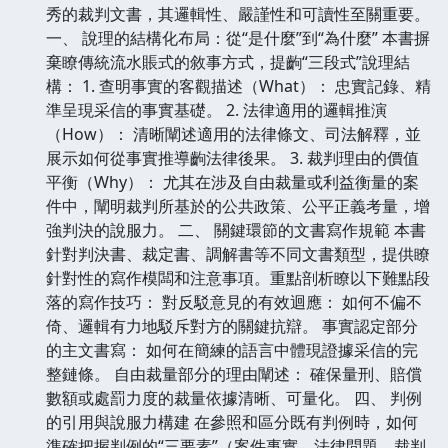
秀的裁判文書，其邏輯性、嚴謹性和可讀性至關重要。
一、 說理的結構化布局：從“是什麼”到“為什麼” 本書摒
棄瞭傳統流水賬式的敘事方式，提齣“三段式”說理結
構： 1. 查明事實的客觀描述（What）： 忠實記錄、精
準呈現采信的事實基礎。 2. 法律適用的邏輯推演
（How）： 清晰闡述適用的法律條文、司法解釋，並
展示如何從事實推導齣法律後果。 3. 裁判理由的價值
平衡（Why）： 尤其在涉及自由裁量或利益衡量的案
件中，闡明裁判所基於的公共政策、公平正義考量，增
強判決的說服力。 二、 關鍵環節的文書寫作規範 本書
針對判決書、裁定書、調解書等不同文書類型，提供瞭
針對性的寫作模闆和注意事項。重點剖析瞭以下難點段
落的寫作技巧： 對反駁意見的有效迴應： 如何不偏不
倚、邏輯有力地駁斥對方的關鍵抗辯。 事實認定部分
的主文書寫： 如何在簡練的語言中體現證據采信的完
整鏈條。 自由裁量部分的理由闡述： 確保量刑、賠償
數額或處罰力度的裁量依據清晰、可量化。 四、 判例
的引用與說服力構建 在參照和區分既有判例時，如何
準確把握判例的“三要素”（案件事實、法律問題、裁判