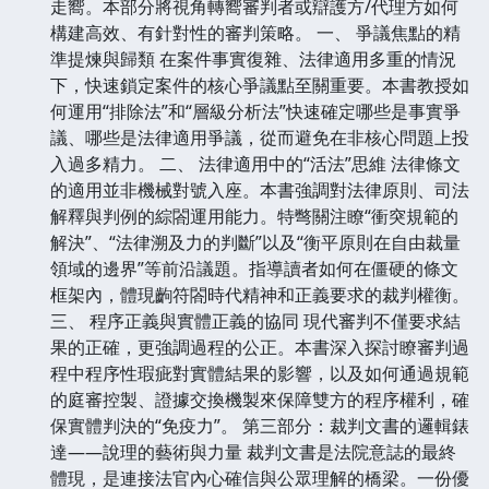
走嚮。本部分將視角轉嚮審判者或辯護方/代理方如何
構建高效、有針對性的審判策略。 一、 爭議焦點的精
準提煉與歸類 在案件事實復雜、法律適用多重的情況
下，快速鎖定案件的核心爭議點至關重要。本書教授如
何運用“排除法”和“層級分析法”快速確定哪些是事實爭
議、哪些是法律適用爭議，從而避免在非核心問題上投
入過多精力。 二、 法律適用中的“活法”思維 法律條文
的適用並非機械對號入座。本書強調對法律原則、司法
解釋與判例的綜閤運用能力。特彆關注瞭“衝突規範的
解決”、“法律溯及力的判斷”以及“衡平原則在自由裁量
領域的邊界”等前沿議題。指導讀者如何在僵硬的條文
框架內，體現齣符閤時代精神和正義要求的裁判權衡。
三、 程序正義與實體正義的協同 現代審判不僅要求結
果的正確，更強調過程的公正。本書深入探討瞭審判過
程中程序性瑕疵對實體結果的影響，以及如何通過規範
的庭審控製、證據交換機製來保障雙方的程序權利，確
保實體判決的“免疫力”。 第三部分：裁判文書的邏輯錶
達——說理的藝術與力量 裁判文書是法院意誌的最終
體現，是連接法官內心確信與公眾理解的橋梁。一份優