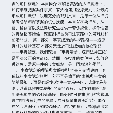
書的邏輯構建》 本書簡介 在瞬息萬變的法律實踐中，
如何準確把握案件事實、有效地運用證據規則，並最終
形成邏輯嚴密、說理充分的裁判文書，是每一位法律從
業者必須精深掌握的核心技能。本書旨在為律師、法
官、檢察官以及法律研究生提供一套係統化、操作性強
的實務指導體係，深度剖析當前司法實踐中的疑難點和
前沿問題。 第一部分：事實認定的科學路徑——還原
真相的邏輯基石 本部分聚焦於司法認知的核心環節
——事實認定。我們深知，“事實清楚，適用法律正確”
是司法公正的生命綫。然而，在復雜的案件中，如何穿
透錶象，還原事件的真實麵貌，是一門精深的學問。
一、 事實認定的理論與實踐模型 本書首先構建瞭一套
係統的事實認定模型，它不再是簡單的“證據與事實的
簡單疊加”，而是強調“以案件事實為中心，以證據為基
礎，以邏輯推理為橋梁”的綜閤過程。我們詳細探討瞭
司法認知中的認識論基礎，區分瞭“可信事實”與“客觀真
實”在司法裁判中的差異，並分析瞭事實認定時可能存
在的心理偏誤（如確認偏誤、錨定效應），指導讀者如
何進行科學的風險評估與事實取捨。 二、 證據的收