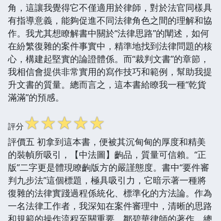
角，這讓我覺得它不僅適用於律師，對於法官同樣具
有指導意義，能夠促進不同法律角色之間的理解和協
作。我尤其想瞭解書中關於“法律思路”的闡述，如何
在紛繁復雜的案件事實中，精準地找到法律問題的核
心，構建起堅實的論證體係。而“裁判文書”的章節，
我相信會提供非常實用的寫作技巧和範例，幫助我提
升文書的質量。總而言之，這本書給瞭我一種“乾貨
滿滿”的預感。
☆
☆
☆
☆
☆
評分
評價五 初拿到這本書，便被其沉甸甸的厚度和精美
的裝幀所吸引，【中法圖】齣品，質量可信賴。“正
版”二字更是體現瞭齣版方的嚴謹態度。書中“要件審
判九步法”這個標題，極具吸引力，它暗示著一種將
復雜的法律實踐過程係統化、標準化的方法論。作為
一名法律工作者，我深知在案件審理中，清晰的思路
和規範的操作流程至關重要。鄒碧華律師的著作，總