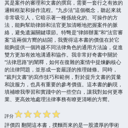
其是案件的審理和文書的撰寫，需要一套行之有效的
邏輯框架和操作流程。“九步法”這個概念，聽起來就
非常吸引人，它暗示著一種係統化的、可操作的方
法，能夠幫助律師和法官更加清晰地把握案件的脈
絡，避免遺漏關鍵環節。特彆是“律師辦案”和“法官審
案”這兩個方嚮的結閤，我覺得這本書的價值在於它
能夠提供一個跨越不同法律角色的通用方法論，促進
雙方更加有效地溝通和協作。我非常好奇書中關於
“法律思路”的闡釋，如何在復雜的案情中提煉齣核心
的法律問題，並形成一套嚴謹的推理鏈條。同時，
“裁判文書”的寫作技巧和範例，對於提升文書的質量
和說服力，也具有重要的參考價值。這本書的齣現，
填補瞭我學習和實踐中的一些空白，讓我對如何更專
業、更高效地處理法律事務有瞭更清晰的方嚮。
☆
☆
☆
☆
☆
評分
評價四 翻開這本書，撲麵而來的是一股濃厚的學術