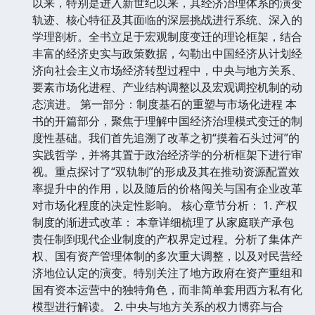
以来，特别是进入新世纪以来，其经济治理体系的演变
轨迹、核心特征及其面临的深层挑战进行系统、深入的
学理剖析。全书立足于宏观制度变迁的理论框架，结合
丰富的经济史实与政策数据，勾勒出中国经济从计划经
济向社会主义市场经济转型过程中，中央与地方关系、
要素市场化进程、产业结构调整以及宏观调控机制的动
态演进。 第一部分：制度基石的重塑与市场化进程 本
书的开篇部分，聚焦于理解中国经济治理模式变迁的制
度性基础。我们首先追溯了改革之初“摸着石头过河”的
实践哲学，并将其置于政治经济学的分析框架下进行审
视。重点探讨了“双轨制”的形成及其在推动资源配置效
率提升中的作用，以及随后的价格闯关与国有企业改革
对市场化程度的决定性影响。 核心章节分析： 1. 产权
制度的渐进式改革： 本章详细梳理了从家庭联产承包
责任制到现代企业制度的产权界定过程。分析了集体产
权、国有资产管理体制的多次重大调整，以及对民营经
济地位认定的演变。特别关注了地方政府在资产重组和
国有资本运营中的独特角色，而非简单套用西方私有化
模型进行解读。 2. 中央与地方关系的权力博弈与合