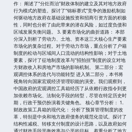
作： 阐述了“分灶而治”财政体制的建立及其对地方政府
行为模式的塑造。探讨了“锦标赛式”竞争的激励机制如
何驱动地方政府在基础设施投资和招商引资方面的积极
性，同时也分析了由此带来的潜在风险，如过度负债和
区域发展失衡问题。 3. 要素市场化的曲折道路： 本部
分深入剖析了劳动力、土地、资本这三大核心生产要素
市场化的复杂过程。对于劳动力市场，重点分析了户籍
制度的松动与区域间人口流动的结构性影响；对于土地
要素，探讨了征地制度改革与“招拍挂”制度的设立对地
方财政收入和房地产市场的影响机制。 第二部分：宏
观调控体系的迭代与功能转型 进入第二部分，本书将
视角转向国家宏观经济管理职能的演变。我们观察到，
中国政府的宏观调控工具箱经历了从依赖行政指令到更
加依赖市场化、法制化手段的转型，尽管在特定历史时
期，行政干预仍扮演着关键角色。 核心章节分析： 1.
财政政策工具箱的现代化： 分析了预算管理制度的改
革，特别是中央和地方政府债务的规范化尝试。探讨了
结构性减税、转移支付制度的设计思路，以及政府如何
通过财政手段平衡效率与公平的目标。着重分析了地方