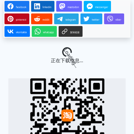
facebook
linkedin
mastodon
messenger
pinterest
reddit
telegram
twitter
viber
vkontakte
whatsapp
复制链接
Loading...
正在下载信息...