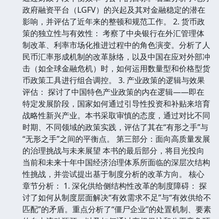
政府融资平台（LGFV）的兴起及其对金融稳定的潜在
影响，并评估了近年来的整顿和规范工作。 2. 货币政
策的独立性与有效性： 考察了中央银行在外汇管理体
制改革、利率市场化推进过程中的角色演变。分析了人
民币汇率形成机制的改革脉络，以及中国在应对外部冲
击（如全球金融危机）时，如何运用数量型和价格型货
币政策工具进行组合调控。 3. 产业政策的逻辑与效果
评估： 探讨了中国特色产业政策的内在逻辑——即在
特定发展阶段，国家如何通过引导性投资和补贴来培育
战略性新兴产业。本书采取审慎的态度，通过对比不同
时期、不同领域的政策实践，评估了其在“有形之手”与
“无形之手”之间的平衡点。 第三部分：面向高质量发展
的治理挑战与未来展望 本书的最后部分，将目光投向
当前和未来十年中国经济治理体系所面临的深层次结构
性挑战，并尝试提出基于制度分析的改革方向。 核心
章节分析： 1. 深化供给侧结构性改革的制度障碍： 探
讨了如何从制度层面解决“有效需求不足”与“有效供给不
匹配”的矛盾。重点分析了“僵尸企业”的处置机制、要素