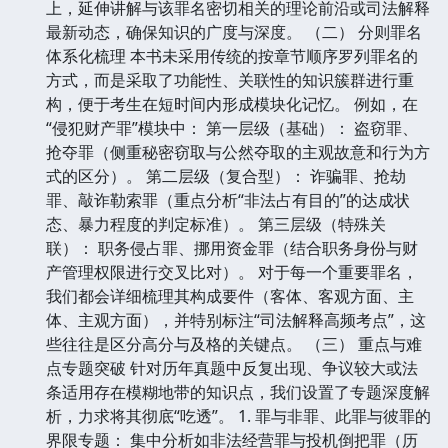
上，延伸讲解与该罪名密切相关的理论前沿或司法解释
最新动态，确保知识的广度与深度。 （二） 分则罪名
体系化梳理 本书未采用传统的按章节顺序罗列罪名的
方式，而是采取了功能性、关联性的知识簇群进行重
构，便于考生在短时间内形成模块化记忆。 例如，在
“侵犯财产罪”模块中： 第一层级（基础）： 盗窃罪、
抢夺罪（侧重秘密窃取与公然夺取的主观故意和行为方
式的区分）。 第二层级（复合型）： 诈骗罪、抢劫
罪、敲诈勒索罪（重点分析“非法占有目的”的达成状
态、暴力程度的判定标准）。 第三层级（特殊关
联）： 职务侵占罪、挪用资金罪（结合职务身份与财
产管理权限进行交叉比对）。 对于每一个重要罪名，
我们都会详细梳理其构成要件（客体、客观方面、主
体、主观方面），并特别标注“司法解释高频考点”，这
些往往是区分高分与及格的关键点。 （三） 重点与难
点专题突破 针对历年真题中反复出现、争议较大或法
条适用存在模糊地带的知识点，我们设置了专题深度解
析，力求将其彻底“吃透”。 1. 罪与非罪、此罪与彼罪的
界限专题： 集中分析如非法经营罪与投机倒把罪（历