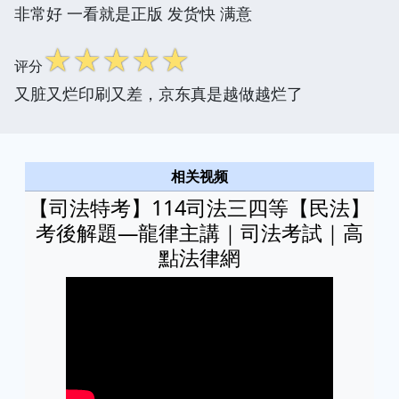
非常好 一看就是正版 发货快 满意
☆
☆
☆
☆
☆
评分
又脏又烂印刷又差，京东真是越做越烂了
相关视频
【司法特考】114司法三四等【民法】
考後解題—龍律主講｜司法考試｜高
點法律網