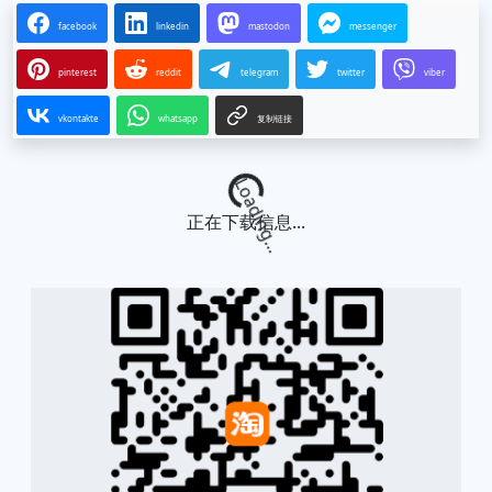
facebook
linkedin
mastodon
messenger
pinterest
reddit
telegram
twitter
viber
vkontakte
whatsapp
复制链接
Loading...
正在下载信息...