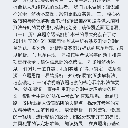
握命题人思维模式的应试者。 我们力求做到：知识点
不冗余，解析不空泛，案例更贴近实务。 二、 核心内
容结构与特色解析 全书严格按照国家司法考试大纲对
刑法分则的要求进行模块化划分，确保覆盖面无遗漏。
（一） 历年真题穿透式解析 本书的最大亮点在于对
2011年至2015年国家司法考试中所有涉及刑法分则的
单选题、多选题、辨析题及案例分析题的原题重现与深
度解析。 1. 原题再现： 严格按照考试当年的题干和选
项进行收录，确保信息源的权威性。 2. 多维解析体
系： 针对每一道真题，我们构建了“考点锁定—法条溯
源—命题思路—易错辨析—知识拓展”的五步解析法。
考点锁定： 一句话明确该题考察的核心罪名和法律要
件。 法条溯源： 直接引用刑法分则中对应的法条原
文，帮助考生建立“法条—考点”的直观联系。 命题思
路： 剖析出题人设置陷阱的关键点，揭示其考察的立
法精神或司法解释倾向。 易错辨析： 针对选项中设置
的干扰项，进行精确的区分，如区分数罪并罚的界限、
共同犯罪的认定标准等。 知识拓展： 在真题考点基础