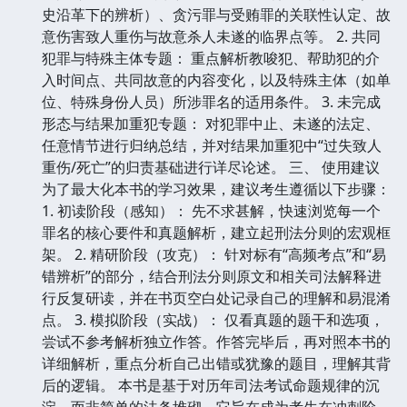
史沿革下的辨析）、贪污罪与受贿罪的关联性认定、故
意伤害致人重伤与故意杀人未遂的临界点等。 2. 共同
犯罪与特殊主体专题： 重点解析教唆犯、帮助犯的介
入时间点、共同故意的内容变化，以及特殊主体（如单
位、特殊身份人员）所涉罪名的适用条件。 3. 未完成
形态与结果加重犯专题： 对犯罪中止、未遂的法定、
任意情节进行归纳总结，并对结果加重犯中“过失致人
重伤/死亡”的归责基础进行详尽论述。 三、 使用建议
为了最大化本书的学习效果，建议考生遵循以下步骤：
1. 初读阶段（感知）： 先不求甚解，快速浏览每一个
罪名的核心要件和真题解析，建立起刑法分则的宏观框
架。 2. 精研阶段（攻克）： 针对标有“高频考点”和“易
错辨析”的部分，结合刑法分则原文和相关司法解释进
行反复研读，并在书页空白处记录自己的理解和易混淆
点。 3. 模拟阶段（实战）： 仅看真题的题干和选项，
尝试不参考解析独立作答。作答完毕后，再对照本书的
详细解析，重点分析自己出错或犹豫的题目，理解其背
后的逻辑。 本书是基于对历年司法考试命题规律的沉
淀，而非简单的法条堆砌。它旨在成为考生在冲刺阶