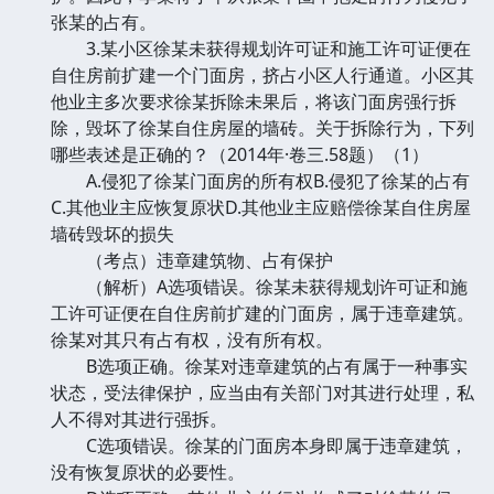
张某的占有。
3.某小区徐某未获得规划许可证和施工许可证便在
自住房前扩建一个门面房，挤占小区人行通道。小区其
他业主多次要求徐某拆除未果后，将该门面房强行拆
除，毁坏了徐某自住房屋的墙砖。关于拆除行为，下列
哪些表述是正确的？（2014年·卷三.58题）（1）
A.侵犯了徐某门面房的所有权B.侵犯了徐某的占有
C.其他业主应恢复原状D.其他业主应赔偿徐某自住房屋
墙砖毁坏的损失
（考点）违章建筑物、占有保护
（解析）A选项错误。徐某未获得规划许可证和施
工许可证便在自住房前扩建的门面房，属于违章建筑。
徐某对其只有占有权，没有所有权。
B选项正确。徐某对违章建筑的占有属于一种事实
状态，受法律保护，应当由有关部门对其进行处理，私
人不得对其进行强拆。
C选项错误。徐某的门面房本身即属于违章建筑，
没有恢复原状的必要性。