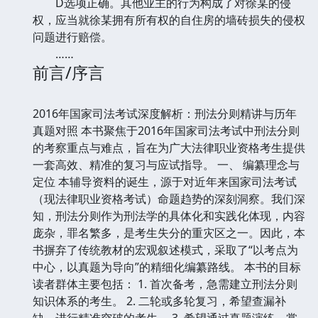
D选项正确。其他业主的行为构成了对徐某的侵
权，应当就徐某拥有所有权的自住房的墙砖损失的侵权
问题进行赔偿。
……
前言/序言
2016年国家司法考试深度解析：刑法分则精讲与历年
真题对照 本书聚焦于2016年国家司法考试中刑法分则
的考察重点与难点，旨在为广大法律职业资格考生提供
一套高效、精准的复习与应试指导。 一、 编纂理念与
定位 本辅导资料的诞生，源于对近年来国家司法考试
（现法律职业资格考试）命题趋势的深刻洞察。我们深
知，刑法分则作为刑法学的具体化和实践化体现，内容
庞杂，罪名繁多，是考生失分的重灾区之一。因此，本
书摒弃了传统教材的宏观叙述模式，采取了“以考点为
中心，以真题为导向”的精细化编纂路线。 本书的目标
读者群体主要包括： 1. 首次备考，急需建立刑法分则
知识体系的考生。 2. 二轮或多轮复习，希望查漏补
缺，进行精准突破的考生。 3. 希望通过真题演练，掌