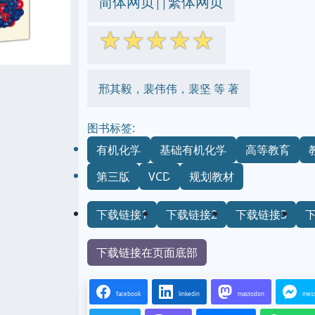
简体网页
繁体网页
||
☆
☆
☆
☆
☆
邢其毅，裴伟伟，裴坚 等 著
图书标签:
有机化学
基础有机化学
高等教育
第三版
VCD
规划教材
下载链接1
下载链接2
下载链接3
下载链接在页面底部
facebook
linkedin
mastodon
mes