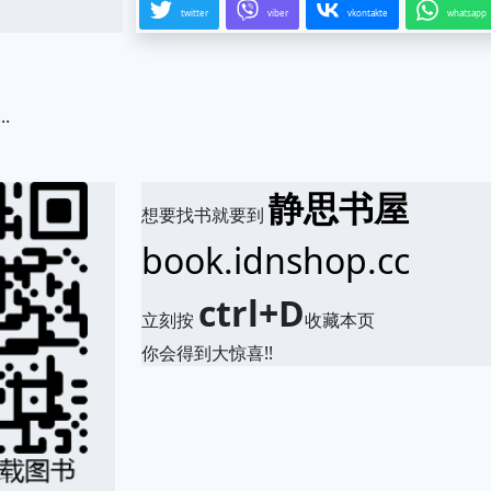
twitter
viber
vkontakte
whatsapp
.
静思书屋
想要找书就要到
book.idnshop.cc
ctrl+D
立刻按
收藏本页
你会得到大惊喜!!