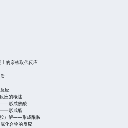
碳上的亲核取代反应
性质
代反应
取代反应的概述
水解——形成羧酸
醇解——形成酯
氨（胺）解——形成酰胺
机金属化合物的反应