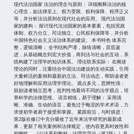
现代法治国家 法治的理念与原则： 详细阐释法治的核
心理念，如法律至上、权力受限、权利保障、程序正义
等，并分析法治原则在现代社会的应用。 现代法治国
家的建构： 探讨现代法治国家的基本要素，包括宪政
体制、权力分立、司法独立、公民权利保障等，并分析
中国特色社会主义法治体系的建设。 本书特色 体系完
整，逻辑清晰： 全书结构严谨，脉络清晰，层层递
进，从基础概念到宏大价值，再到法与社会的互动，系
统构建了法理学的知识体系。 理论联系实际： 在阐述
理论的同时，注重结合中国法治建设的生动实践，引用
大量鲜活的案例和最新的立法、司法动态，帮助读者更
好地理解和应用法理学理论。 观点多元，思辨性强：
鼓励读者独立思考，批判性地看待不同的法学观点，培
养科学的法律思维。 语言精练，易于理解： 采用清
晰、准确、生动的语言，避免过于晦涩的学术术语，力
求使初学者易于接受和掌握。 紧跟前沿，与时俱进：
第2版在修订中充分吸收了近年来法学研究的最新成
果，更新了相关案例和法律规定，使内容更具时效性和
前瞻性。 《公法系列教材：法理学导论（第2版）》是