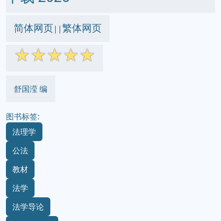
简体网页
繁体网页
||
☆
☆
☆
☆
☆
舒国滢 编
图书标签:
法理学
公法
教材
法学
法学导论