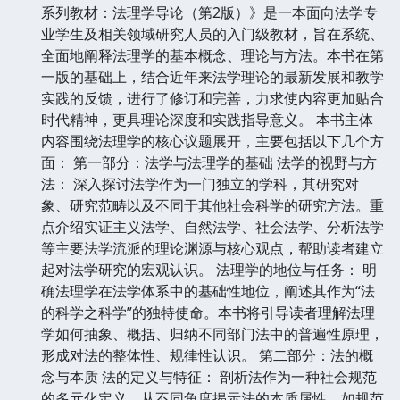
系列教材：法理学导论（第2版）》是一本面向法学专
业学生及相关领域研究人员的入门级教材，旨在系统、
全面地阐释法理学的基本概念、理论与方法。本书在第
一版的基础上，结合近年来法学理论的最新发展和教学
实践的反馈，进行了修订和完善，力求使内容更加贴合
时代精神，更具理论深度和实践指导意义。 本书主体
内容围绕法理学的核心议题展开，主要包括以下几个方
面： 第一部分：法学与法理学的基础 法学的视野与方
法： 深入探讨法学作为一门独立的学科，其研究对
象、研究范畴以及不同于其他社会科学的研究方法。重
点介绍实证主义法学、自然法学、社会法学、分析法学
等主要法学流派的理论渊源与核心观点，帮助读者建立
起对法学研究的宏观认识。 法理学的地位与任务： 明
确法理学在法学体系中的基础性地位，阐述其作为“法
的科学之科学”的独特使命。本书将引导读者理解法理
学如何抽象、概括、归纳不同部门法中的普遍性原理，
形成对法的整体性、规律性认识。 第二部分：法的概
念与本质 法的定义与特征： 剖析法作为一种社会规范
的多元化定义，从不同角度揭示法的本质属性，如规范