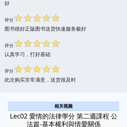
好
☆
☆
☆
☆
☆
评分
图书很好正版图书送货快速服务极好
☆
☆
☆
☆
☆
评分
认真学习，打好基础
☆
☆
☆
☆
☆
评分
此次购买非常满意，送货很及时
相关视频
Lec02 愛情的法律學分 第二週課程 公
法篇-基本權利與情愛關係