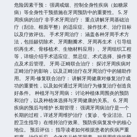
危险因素干预： 强调戒烟、控制全身性疾病（如糖尿
病）等全身性干预措施在牙周预防中的重要性。 5. 牙
周疾病的治疗 非手术牙周治疗： 重点讲解牙周基础治
疗（刮治、根面平整）的适应症、操作技术、治疗目标
以及疗效评估。 手术牙周治疗： 涵盖各种牙周手术方
法，包括龈切除术、牙周翻瓣术、牙周再生术（引导组
织再生术、骨移植术、生物材料应用）、牙周组织工程
等，详细介绍手术适应症、禁忌症、术式选择、操作要
点及术后管理。 牙周-正畸联合治疗： 探讨牙周疾病对
正畸治疗的影响，以及正畸治疗在牙周治疗中的辅助作
用。 牙周-修复联合治疗： 讲解牙周健康对修复治疗成
功的重要性，以及如何通过牙周治疗为修复治疗创造良
好条件。 种植牙与牙周病： 讨论种植体周围炎的预防
和治疗，以及种植体选择与牙周健康的关系。 6. 牙周
疾病的预后与维护 长期管理： 强调牙周病治疗是一个
长期的过程，详述牙周维护治疗（复诊、专业洁治、口
腔卫生指导）在维持治疗效果、预防疾病复发中的核心
地位。 预后评估： 指导读者如何根据患者的疾病严重
程度、治疗反应、个体依从性等因素，对牙周疾病的预