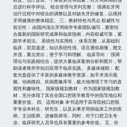
后进行科学评估。 咬合管理与牙列完整： 强调在牙周
治疗过程中对咬合的调整以及对缺失牙的修复，以维持
牙周健康的整体稳定。 三、教材特色与亮点 权威性与
前沿性： 由国内顶尖牙周病学专家团队编写，紧密结
合最新的国际研究成果和临床指南，内容权威可靠，紧
跟学术前沿。 系统性与实用性： 体系完整，从基础到
临床，层层递进，知识系统性强。语言通俗易懂，图文
并茂，重点突出，便于学习和理解。 临床导向： 强调
理论与实践相结合，提供大量临床案例分析和图片，帮
助读者将所学知识应用于临床实践。 多媒体辅助： 配
套光盘提供了丰富的多媒体教学资源，如手术演示视
频、动画模拟、疾病图像库等，极大地增强了学习的直
观性和趣味性。 国家级规划教材： 作为国家级规划教
材，充分体现了其在全国口腔医学教育中的指导地位和
重要价值。 四、适用对象 本书适用于高等院校口腔医
学专业本科生、研究生，以及从事牙周病临床工作的医
师、主治医师、进修医师等。同时，对于口腔卫生专
业、临床研究人员等也具有重要的参考价值。 五、价