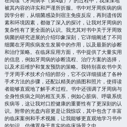
在阅读《牙周病学（第4版）》的过程中，我深深地
被其内容的详实和严谨所折服。书中对牙周疾病的病
因学分析，从细菌感染到宿主免疫反应，再到遗传因
素和环境因素，都做了深入的探讨，让我对牙周病的
复杂性有了更全面的认识。我尤其对书中关于牙周致
病菌的研究进展的介绍印象深刻，它详细阐述了不同
细菌在牙周疾病发生发展中的作用，以及最新的诊断
和治疗策略。在临床应用方面，书中提供了大量实用
的信息，例如牙周病的诊断流程、治疗方案的选择，
以及术后维护和复发预防的策略。我特别喜欢书中关
于牙周手术技术介绍的部分，它不仅详细描述了各种
手术方法的步骤，还配以精美的插图和照片，使得读
者能够直观地了解手术过程。书中还强调了牙周病与
全身性疾病之间的相互关系，例如心脏病、呼吸系统
疾病等，这让我对口腔健康的重要性有了更深刻的认
识。附带的光盘内容更是让我惊叹，其中包含了丰富
的临床案例和手术视频，让我能够更直观地学习书中
的知识，仿佛置身于真实的临床场景之中。