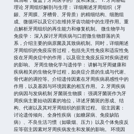
理论 牙周组织解剖与生理： 详细阐述牙周组织（牙
龈、牙周膜、牙槽骨、牙骨质）的精细结构、细胞组
成、微循环以及它们在维持牙齿功能中的生理作用。重
点解析牙周组织的再生能力和修复机制。 微生物学与
免疫学： 深入探讨牙周疾病与口腔微生物群落的关
系，介绍主要的病原菌及其致病机制。同时，详细阐述
牙周组织的免疫应答过程，包括先天性免疫和适应性免
疫在牙周炎症中的作用，以及宿主免疫反应对疾病进程
的影响。 牙周生物化学与遗传学： 讲解与牙周健康和
疾病相关的生物化学过程，如炎症介质的生成与代谢、
骨代谢的调控等。介绍遗传因素在牙周疾病易感性中的
作用，以及基因与环境因素的相互作用。 2. 牙周疾病
的病因与发病机制 牙菌斑生物膜： 强调牙菌斑作为牙
周疾病主要始动因素的地位，详述牙菌斑的形成、结
构、代谢以及其对牙周组织的损害过程。 宿主因素：
讨论遗传倾向、全身性疾病（如糖尿病、免疫缺陷
病）、不良生活习惯（如吸烟、压力）以及个体免疫反
应等宿主因素对牙周疾病发生和发展的影响。 环境因