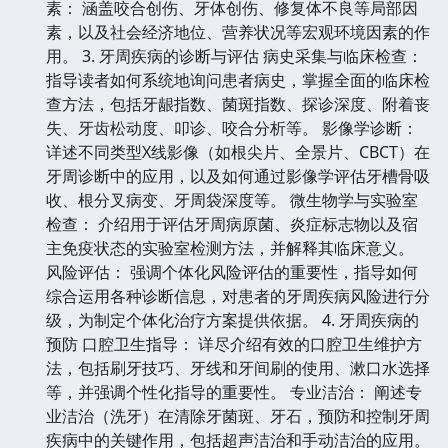
素： 涵盖咬合创伤、牙体创伤、修复体不良等局部因
素，以及社会经济地位、营养状况等宏观环境因素的作
用。 3. 牙周疾病的诊断与评估 病史采集与临床检查：
指导读者如何系统地询问患者病史，掌握全面的临床检
查方法，包括牙龈指数、菌斑指数、探诊深度、附着丧
失、牙齿松动度、叩诊、咬合分析等。 影像学诊断：
详述不同类型X线影像（如根尖片、全景片、CBCT）在
牙周诊断中的应用，以及如何通过影像学评估牙槽骨吸
收、根分叉病变、牙周袋深度等。 微生物学与实验室
检查： 介绍用于评估牙周病原菌、炎症标志物以及宿
主免疫状态的实验室检测方法，并解释其临床意义。
风险评估： 强调个体化风险评估的重要性，指导如何
综合运用各种诊断信息，对患者的牙周疾病风险进行分
级，为制定个体化治疗方案提供依据。 4. 牙周疾病的
预防 口腔卫生指导： 详尽介绍有效的口腔卫生维护方
法，包括刷牙技巧、牙线和牙间刷的使用、漱口水选择
等，并强调个性化指导的重要性。 专业洁治： 阐述专
业洁治（洗牙）在清除牙菌斑、牙石，预防和控制牙周
疾病中的关键作用，包括超声洁治和手动洁治的应用。