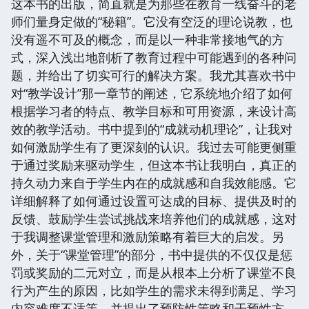
这本书的出版，简直就是为那些在教育一线奋斗的老
师们量身定做的“秘籍”。它没有空泛的理论说教，也
没有遥不可及的概念，而是以一种非常接地气的方
式，深入浅出地剖析了教育过程中可能遇到的各种问
题，并给出了切实可行的解决方案。我尤其喜欢书中
对“教学设计”那一章节的阐述，它系统地介绍了如何
根据学习者的特点、教学目标和可用资源，来设计高
效的教学活动。书中提到的“成就动机理论”，让我对
如何激励学生有了更深刻的认识。我过去可能更侧重
于通过奖励来驱动学生，但这本书让我明白，真正的
持久动力来自于学生内在的成就感和自我效能感。它
详细解释了如何通过设置可达成的目标、提供及时的
反馈、鼓励学生尝试挑战来培养他们的成就感，这对
于我调整课堂管理和激励策略有着巨大的启发。另
外，关于“课堂管理”的部分，书中提供的不仅仅是惩
罚或奖励的二元对立，而是从根本上分析了课堂不良
行为产生的原因，比如学生的需求未得到满足、学习
内容难度不适等，并提出了预防性策略和干预性方