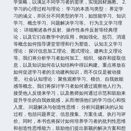
学策略，以满足不同学习者的需求，实现因材施教。 2.
学习的心理过程与理论： 学习的本质与类型： 界定学
习的涵义，并区分不同类型的学习，如技能学习、知识
学习、概念学习、问题解决学习等。 行为主义学习理
论： 详细阐述条件反射、操作性条件反射等经典理
论，以及它们在教学中的应用，例如强化、惩罚、消退
等概念如何指导课堂管理和行为塑造。 认知主义学习
理论： 探讨信息加工理论、图式理论、建构主义理论
等。我们将分析学习者如何加工、组织、储存和提取信
息，以及知识如何在认知结构中得以构建。重点将放在
如何促进学习者的主动建构知识，而不仅仅是被动接
受。 社会认知理论： 聚焦观察学习、模仿、自我效能
感等概念。我们将探讨学习者如何通过观察他人行为、
接受他人反馈来学习，以及教师如何通过示范和鼓励来
提升学生的自我效能感，从而增强他们的学习信心和投
入度。 问题解决与创造性思维： 分析问题解决的认知
过程，包括问题界定、信息搜集、方案生成、执行与评
价。同时，本书也将探讨如何培养学习者的批判性思维
和创造性思维能力，鼓励他们提出新颖的解决方案和想