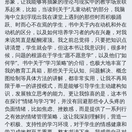
形象，让我能够将抽象的理论与现实中的教学场景联
系起来，比如，当读到关于“儿童动机”的部分，我脑
海中立刻浮现出我在课堂上遇到的那些时而积极踊
跃、时而心不在焉的学生，书中关于内在动机和外在
动机的区分，以及如何培养学习者的内在兴趣，对我
来说简直是醍醐灌顶。我之前总觉得，只要把知识点
讲清楚，学生就会学，但这本书让我意识到，很多时
候，问题的根源在于学生“愿不愿意学”，以及他们“如
何学”。书中关于“学习策略”的介绍，也极大地丰富了
我的教育工具箱，那些关于元认知、问题解决、概念
图绘制等具体方法的讲解，都非常实用，让我不再局
限于单一的讲授模式，而是能够引导学生主动建构知
识，发展独立思考的能力。更让我惊喜的是，这本书
在探讨“情绪与学习”时，并没有回避那些令人头疼的
负面情绪，比如焦虑、挫败感，而是提供了一系列行
之有效的情绪管理策略，这让我深刻理解到，营造一
个积极、支持性的学习环境，对于学生的情感健康和
学习成效都至关重要。整本书读下来，我感觉自己对