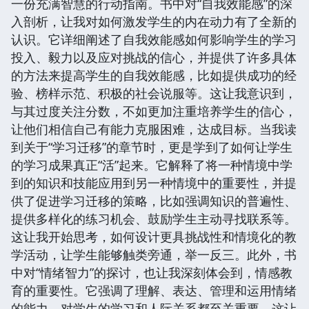
一份充满智慧的行动指南。书中对“自我效能感”的深
入剖析，让我对如何激发学生的内在动力有了全新的
认识。它详细阐述了自我效能感如何影响学生的学习
投入、毅力以及应对挑战的信心，并提供了许多具体
的方法来提高学生的自我效能感，比如提供成功的经
验、榜样示范、积极的社会说服等。这让我意识到，
与其过度关注分数，不如更加注重培养学生的信心，
让他们相信自己有能力克服困难，达成目标。当我读
到关于“学习迁移”的章节时，更是学到了如何让学生
的学习成果真正“活”起来。它解释了将一种情境中学
到的知识和技能应用到另一种情境中的重要性，并提
供了促进学习迁移的策略，比如强调知识的普遍性、
提供多样化的练习机会、鼓励学生主动寻找联系等。
这让我开始思考，如何设计更具挑战性和情境化的教
学活动，让学生能够触类旁通，举一反三。此外，书
中对“情绪智力”的探讨，也让我深刻体会到，情感教
育的重要性。它强调了理解、表达、管理和运用情绪
的能力，对学生的学习和人际关系都至关重要。这让