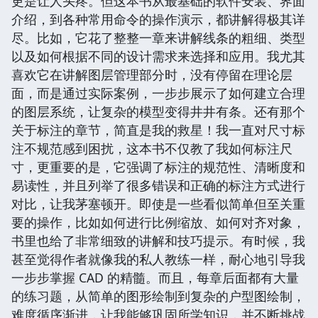
更是让人头疼。但这本书从最基础的软件安装、界面
介绍，到各种常用命令的操作演示，都讲解得极其详
尽。比如，它花了整整一章来讲解线条的粗细、类型
以及如何根据不同的设计需求来选择和应用。我尤其
喜欢它在讲解图层管理部分时，没有停留在理论层
面，而是通过实际案例，一步步展示了如何建立合理
的图层系统，让复杂的模型变得井井有条。还有那个
关于标注的章节，简直是我的救星！我一直对尺寸标
注不规范感到困扰，这本书不仅教了我如何标注尺
寸，更重要的是，它强调了标注的规范性、清晰度和
易读性，并且列举了很多错误和正确的标注方式进行
对比，让我茅塞顿开。即使是一些看似简单但至关重
要的操作，比如如何进行比例缩放、如何对齐对象，
书里也给了非常细致的讲解和技巧提示。有时候，我
甚至觉得作者就像我的私人教练一样，耐心地引导我
一步步掌握 CAD 的精髓。而且，每章后面都有大量
的练习题，从简单的图形绘制到复杂的户型图绘制，
难度循序渐进，让我能够巩固所学知识，并不断挑战