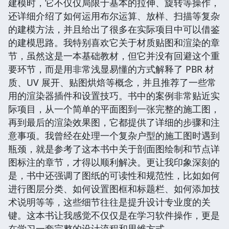
建模时，它不仅仅局限于基本的拉伸、旋转等操作，
还详细介绍了如何运用布尔运算、放样、扫描等复杂
的建模方法，并且给出了很多在实际项目中可以借鉴
的建模思路。我特别喜欢它关于材质贴图和渲染的章
节，虽然这是一本基础教材，但它并没有回避这个重
要环节，而是用非常浅显易懂的方式解释了 PBR 材
质、UV 展开、贴图烘焙等概念，并且推荐了一些常
用的渲染器插件和设置技巧。书中的案例非常贴近实
际项目，从一个简单的平面图到一张完整的施工图，
再到最后的渲染效果图，它都提供了详细的步骤和注
意事项。我曾经在处理一个复杂户型的施工图时遇到
瓶颈，就是参考了这本书中关于剖面图绘制和节点详
图标注的章节，才得以顺利解决。更让我印象深刻的
是，书中还强调了图纸的可读性和规范性，比如如何
进行图层分类、如何设置图框和标题栏、如何添加技
术说明等等，这些细节往往是提升设计专业度的关
键。这本书让我感觉不仅仅是在学习软件操作，更是
在学习一套完整的设计流程和思维方式。