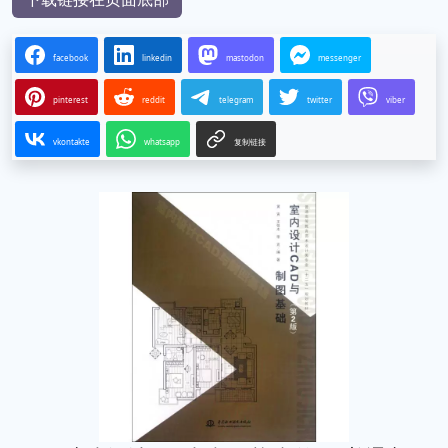
facebook
linkedin
mastodon
messenger
pinterest
reddit
telegram
twitter
viber
vkontakte
whatsapp
复制链接