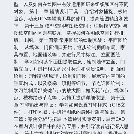
型，以及如何在绘图中有效运用图层来组织和区分不同
对象。 第十二章 辅助设计工具： 介绍对象捕捉、极轴
追踪、动态UCS等辅助工具的使用，提高绘图精度和效
率。 第十三章 模型空间与图纸空间： 理解模型空间与
图纸空间的区别与联系，掌握如何在图纸空间进行排
版、出图。 第十四章 常用图纸的绘制实战： 平面图绘
制： 从墙体、门窗洞口开始，逐步绘制房间布局、家
具布置、地面铺装等，并进行尺寸标注。 立面图绘
制： 学习如何从平面图提取信息，绘制墙体立面、门
窗立面，并进行相关的尺寸标注和材质说明。 剖面图
绘制： 理解剖切原理，绘制剖面图，展示室内空间的
垂直构成，以及楼梯、顶棚等细节。 节点详图绘制：
学习绘制局部关键节点的放大图，如天花节点、墙体节
点、楼梯踏步节点等，为施工提供详细依据。 第十五
章 打印输出与排版： 学习如何设置打印样式（CTB文
件）、打印区域，并进行图纸的最终排版与输出。 第
三篇：案例分析与拓展 本篇通过实际案例，展示CAD
在室内设计项目中的综合应用，并引导读者进行深入思
考。 第十六章 小型住宅室内设计图纸实例： 提供一套