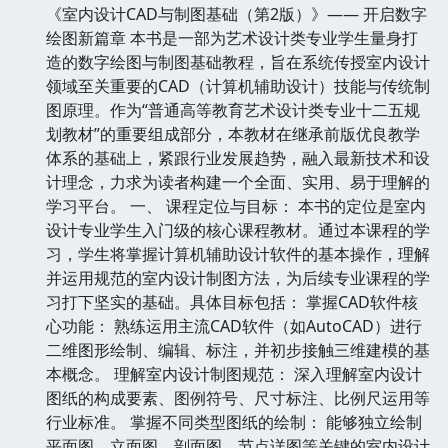
《室内设计CAD与制图基础（第2版）》—— 开启数字
绘图新篇章 本书是一部为艺术设计类专业学生量身打
造的数字绘图与制图基础教程，旨在系统传授室内设计
领域至关重要的CAD（计算机辅助设计）技能与传统制
图原理。作为“普通高等教育艺术设计类专业十二五规
划教材”的重要组成部分，本教材在继承前版优良教学
体系的基础上，紧跟行业发展趋势，融入最新技术和设
计理念，力求为读者构建一个全面、实用、易于理解的
学习平台。 一、 课程定位与目标： 本书的定位是室内
设计专业学生入门级的核心课程教材。通过本课程的学
习，学生将掌握计算机辅助设计软件的基本操作，理解
并运用规范的室内设计制图方法，为后续专业课程的学
习打下坚实的基础。具体目标包括： 掌握CAD软件核
心功能： 熟练运用主流CAD软件（如AutoCAD）进行
二维图形绘制、编辑、标注，并初步接触三维建模的基
本概念。 理解室内设计制图规范： 深入理解室内设计
图纸的构成要素、图例符号、尺寸标注、比例尺运用等
行业标准。 掌握不同类型图纸的绘制： 能够独立绘制
平面图、立面图、剖面图、节点详图等关键的室内设计