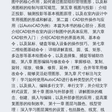
图中的核心作用，如何通过图层组织管理图形，以及标
准图框的绘制与填写规范。 第五章 视图与投影： 介绍
正投影、轴测投影等基本视图原理，以及在室内设计中
常用视图的形成和解读。 第二篇：CAD软件操作与应
用（以AutoCAD为例） 本篇为本书的核心部分，系统
介绍CAD软件在室内设计制图中的具体应用。 第六章
CAD软件入门： 介绍CAD软件的界面布局、基本命
令，以及鼠标、键盘等输入设备的操作技巧。 第七章
二维绘图基础命令： 详细讲解直线、圆、弧、矩形、
多边形等基本绘图命令，以及选择集、捕捉等辅助功
能。 第八章 图形编辑与修改命令： 掌握移动、复制、
旋转、缩放、镜像、修剪、延伸、打断、合并等常用修
改命令，能够灵活处理图形。 第九章 尺寸标注与文
字： 学习如何使用AutoCAD进行各种类型的尺寸标
注，以及插入、编辑多行文字、单行文字，并介绍文字
样式设置。 第十章 图块与外部参照： 讲解图块的概
念、创建、插入与编辑，以及外部参照的应用，提高重
复图形的绘制效率。 第十一章 图层与颜色、线型管
理： 深入学习图层属性的设置，包括颜色、线宽、线