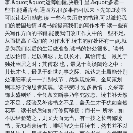
事.&quot;&quot;运筹帷幄,决胜千里.&quot;多读一
些书,能通古今,通四方,很多事都可以未卜先知.3读书
可以让我们励志.读 一些有关历史的书籍,可以激起我
们的爱国热情.4读书能提高我们的写作水平.读一些有
关写作方面的书籍,能使我们改正作文中的一些不足,
从而提高了我们的 习作水平.读书的好处还有一点,就
是为我们以后的生活做准备.读书的好处很多。读书
足以怡情，足以傅彩，足以长才。其怡情也，最见于
独处幽居之时；其傅彩 也，最见于高谈阔论之中；
其长才也，最见于处世判事之际。练达之士虽能分别
处理细事或一一判别枝节，然纵观统筹、全局策划，
则非好学深思者莫属。读书费时 过多易惰，文采藻
饰太盛则矫，全凭条文断事乃学究故态。读书补天然
之不足，经验又补读书之不足，盖天生才干犹如自然
花草，读书然后知如何修剪移接；而书中 所示，如
不以经验范之，则又大而无当。有一技之长者鄙读
书，无知者羡读书，唯明智之士用读书，然书并不以