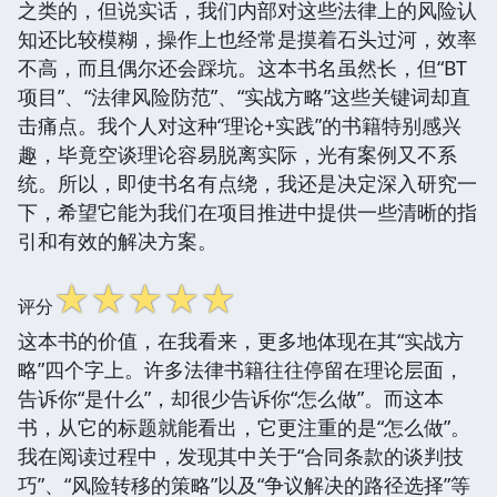
之类的，但说实话，我们内部对这些法律上的风险认
知还比较模糊，操作上也经常是摸着石头过河，效率
不高，而且偶尔还会踩坑。这本书名虽然长，但“BT
项目”、“法律风险防范”、“实战方略”这些关键词却直
击痛点。我个人对这种“理论+实践”的书籍特别感兴
趣，毕竟空谈理论容易脱离实际，光有案例又不系
统。所以，即使书名有点绕，我还是决定深入研究一
下，希望它能为我们在项目推进中提供一些清晰的指
引和有效的解决方案。
☆
☆
☆
☆
☆
评分
这本书的价值，在我看来，更多地体现在其“实战方
略”四个字上。许多法律书籍往往停留在理论层面，
告诉你“是什么”，却很少告诉你“怎么做”。而这本
书，从它的标题就能看出，它更注重的是“怎么做”。
我在阅读过程中，发现其中关于“合同条款的谈判技
巧”、“风险转移的策略”以及“争议解决的路径选择”等