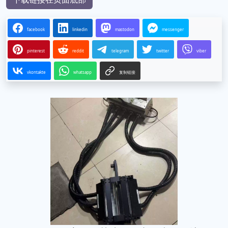
facebook
linkedin
mastodon
messenger
pinterest
reddit
telegram
twitter
viber
vkontakte
whatsapp
复制链接