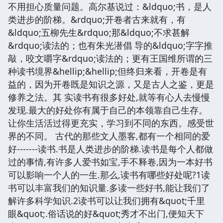
不用担心质量问题。高尔基说过：&ldquo;书，是人
类进步的阶梯。&rdquo;开卷者古来就有，有
&ldquo;五柳先生&rdquo;那&ldquo;不求甚解
&rdquo;读法的；也有朱光潜倡 导的&ldquo;字字推
敲，咬文嚼字&rdquo;读法的；更有王国维所谓的三
种读书境界&hellip;&hellip;但终归来看，开卷是有
益的，因为开卷既是知识之源，又是古人之鉴，更是
修养之法。其 实读书有很多好处,就等有心人去慢慢
发现.最大的好处你有属于自己的本领靠自己生存。
让你生活活过得更充实，学习到不同的东西。感受世
界的不同。 古代的那些文人墨客,都有一个相同的爱
好-------读书.书是人类进步的阶梯.读书是每个人都做
过的事情,有许多人爱书如宝,手不释卷,因为一本好书
可以影响一个人的一生.那么,读书有哪些好处呢?1读
书可以丰富我们的知识量.多读一些好书,能让我们了
解许多科学知识.2读书可以让我们拥有&quot;千里
眼&quot;.俗话说的好&quot;秀才不出门,便知天下