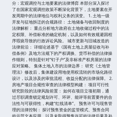
分：宏观调控与土地要素的法律博弈 本部分深入探讨
了在国家宏观调控政策不断深化背景下，土地要素在开
发周期中的法律地位与权利义务的演变。 1. 土地一级
开发与征地拆迁的合规路径： 土地储备与收回制度的
法律解析： 重点分析地方政府在土地收储过程中的法
定权限、补偿标准的确定机制，以及如何有效规避因程
序瑕疵导致的行政诉讼风险。 城市更新与旧城改造的
法律前沿： 详细论述基于《国有土地上房屋征收与补
偿条例》及地方法规下的产权调换、货币补偿的法律操
作细则，特别是针对“钉子户”及非标准产权房屋的法律
应对策略。 集体土地入市的法律边界： 研究《土地管
理法》修改后，集体建设用地使用权流转的市场化路径
设计，以及涉及的审批流程、收益分配的法律保障。 2.
房地产项目合规性审查的法律模型构建： 项目可行性
研究阶段的法律风险前置： 如何在项目立项初期，通
过尽职调查锁定规划许可、环评、能评等前置要件的合
法性与可获得性，构建“红线清单”。 预售许可与现售管
理的法律控制： 探讨预售资金的监管模式、预售合同
的示范文本应用，以及未取得预售许可的法律后果及补