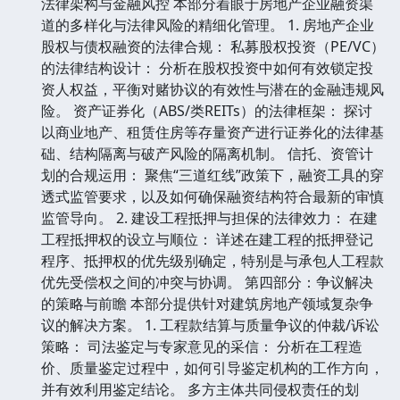
法律架构与金融风控 本部分着眼于房地产企业融资渠
道的多样化与法律风险的精细化管理。 1. 房地产企业
股权与债权融资的法律合规： 私募股权投资（PE/VC）
的法律结构设计： 分析在股权投资中如何有效锁定投
资人权益，平衡对赌协议的有效性与潜在的金融违规风
险。 资产证券化（ABS/类REITs）的法律框架： 探讨
以商业地产、租赁住房等存量资产进行证券化的法律基
础、结构隔离与破产风险的隔离机制。 信托、资管计
划的合规运用： 聚焦“三道红线”政策下，融资工具的穿
透式监管要求，以及如何确保融资结构符合最新的审慎
监管导向。 2. 建设工程抵押与担保的法律效力： 在建
工程抵押权的设立与顺位： 详述在建工程的抵押登记
程序、抵押权的优先级别确定，特别是与承包人工程款
优先受偿权之间的冲突与协调。 第四部分：争议解决
的策略与前瞻 本部分提供针对建筑房地产领域复杂争
议的解决方案。 1. 工程款结算与质量争议的仲裁/诉讼
策略： 司法鉴定与专家意见的采信： 分析在工程造
价、质量鉴定过程中，如何引导鉴定机构的工作方向，
并有效利用鉴定结论。 多方主体共同侵权责任的划