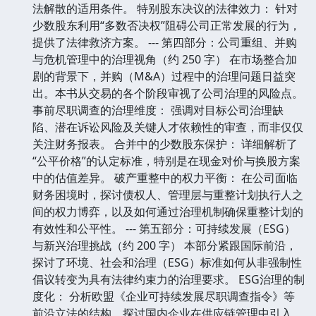
法解散的适用条件。 特别股东决议的法律效力： 针对
少数股东利用“多数否决权”阻碍公司正常发展的行为，
提供了法律救济方案。 --- 第四部分：公司重组、并购
与危机管理中的治理视角（约 250 字） 在市场整合加
剧的背景下，并购（M&A）过程中的治理问题日益突
出。本书从交易的各个阶段审视了公司治理的风险点。
事前尽职调查的治理维度： 强调对目标公司治理缺
陷、潜在诉讼风险及关键人才依赖性的审查，而非仅仅
关注财务报表。 合并中的少数股东保护： 详细解析了
“公平价格”的认定标准，特别是在现金对价与换股方案
中的估值差异。 破产重整中的权力平衡： 在公司面临
财务困境时，探讨债权人、管理层与重整计划执行人之
间的权力博弈，以及如何通过治理机制确保重整计划的
有效性和公平性。 --- 第五部分：可持续发展（ESG）
与新兴治理挑战（约 200 字） 本部分紧跟国际前沿，
探讨了环境、社会和治理（ESG）标准如何从非强制性
倡议转变为具有法律约束力的治理要求。 ESG治理的制
度化： 分析欧盟《企业可持续发展尽职调查指令》等
前沿立法的结构，探讨国内企业在供应链管理中引入