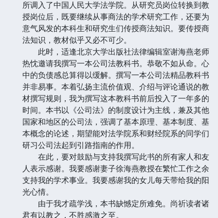
所调入了中国人民大学法学院。从研究员岗位转换到教
授岗位后，既要继续从事商法的学术研究工作，还要为
意气风发的本科生和研究生们传授商法知识。要传授商
法知识，教材似乎又必不可少。
此时，适逢北京大学出版社法律编辑室谢海燕老师
热忱邀请我撰写一本公司法教科书。恭敬不如从命。心
中的负债感总算得以缓解。撰写一本公司法精品教科书
并非易事。本着弘扬主流价值观、介绍与评论通说的教
材撰写规则，我为撰写这本教科书前后投入了一年多的
时间。本书以《公司法》的制度设计为主线，兼及其他
国家和地区的公司法，强调了基本原理、基本制度、基
本概念的论述，期望能对法学院系和财经院系的同学们
研习公司法起到引路指南的作用。
在此，要对鼓励与支持我撰写此书的所有家人和友
人表示感谢。我要感谢妻子徐海燕教授在繁忙工作之余
支持我的学术事业。我要感谢我的女儿每天带给我的阳
光心情。
由于我才疏学浅，本书缺憾定所难免。尚祈读者诸
君有以教之，不胜感激之至。