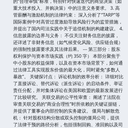
的“合理审慎”标准，特别针对快速迭代的商业决策（如
重大技术投入、并购决策）中的注意义务要求。 3. 高
管薪酬与激励机制的法律约束： 深入分析了“TARP”等
国际案例中对高管过度激励导致风险行为的监管措施，
并提出了国内司法实践中关于追偿机制的构建建议。 4.
信息披露的边界与义务： 不仅关注财务信息的披露，
还详述了非财务信息（如气候变化风险、供应链合规）
的强制性披露要求及其法律后果。 --- 第三部分：股东
权利保护与资本市场实践（约 350 字） 本部分聚焦于
中小股东的权益保障，以及在资本市场背景下，如何通
过法律工具实现股东价值的最大化，同时避免“多数人
暴政”。 关键探讨点： 诉讼机制的效率分析： 详细对比
了直接诉讼、替代诉讼（派生诉讼）的启动条件、举证
责任分配，并对集体诉讼在美国和欧盟的最新发展进行
了比较研究。 关联交易的公平性审查： 阐述了法院在
审查关联交易的“商业合理性”时所依赖的关键证据链，
并提供了董事会内部控制的实务建议。 僵局与解散危
机： 针对股权结构分散或双头控制的僵局公司，提供
了法律干预的路径分析，包括强制回购、准回购以及司