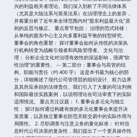
兴的利益相关者理论。我们深入剖析了不同法律体系
（尤其是大陆法系与英美法系）在治理理念上的差异，
并着重分析了近年来全球范围内对“股东利益最大化”原
则的反思与修正。 重点章节包括： 治理的范式转移：
从单纯的股东中心主义向多重利益平衡的转型研究。
董事会的角色重塑： 探讨董事会如何从传统的决策执
行机构转变为战略引领者和风险管理者。 文化与治
理： 分析企业文化对治理有效性的深远影响，强调“软
性治理”的重要性。 --- 第二部分：董事会与高管的结
构、职能与责任（约 400 字） 这是本书最为核心的部
分，详细阐述了现代公司管理层的组织设计、权力边界
及其所应承担的法律责任。我们引入了大量的司法判例
和国际最佳实践案例，以说明理论在司法审查下的实际
适用情况。 重点关注议题： 1. 董事会多元化与独立
性： 探讨如何通过构建有效的多元化董事会来提升决
策质量，以及独立董事在防范关联交易中的实际作用与
局限性。 2. 尽职调查与注意义务的量化标准： 针对信
息时代公司决策的复杂性，我们提出了一个更具操作性