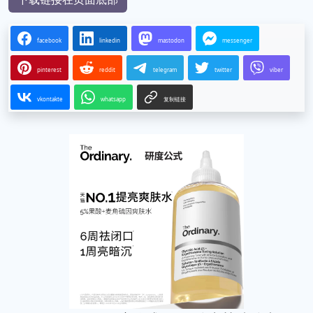
facebook
linkedin
mastodon
messenger
pinterest
reddit
telegram
twitter
viber
vkontakte
whatsapp
复制链接