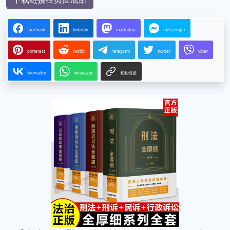
facebook
linkedin
mastodon
messenger
pinterest
reddit
telegram
twitter
viber
vkontakte
whatsapp
复制链接