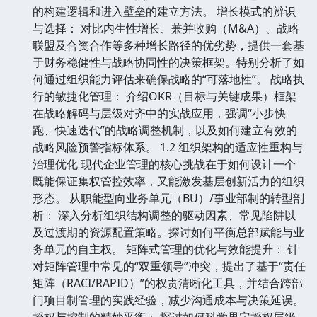
的构建逻辑和进入壁垒的建立方法。 增长模式的辨识
与选择： 对比内生性增长、兼并收购（M&A）、战略
联盟及合资合作等多种增长路径的优劣势，提供一套基
于财务稳健性与战略协同性的决策框架。特别分析了如
何通过组织能力评估来确保战略的“可落地性”。 战略执
行的敏捷化管理： 介绍OKR（目标与关键成果）框架
在战略解码与层级对齐中的实战应用，强调“小步快
跑、快速迭代”的战略调整机制，以及如何建立有效的
战略风险预警指标体系。 1.2 组织架构的适应性重构与
治理优化 现代企业管理的核心挑战在于如何设计一个
既能保证集权管控效率，又能激发基层创新活力的组织
形态。 从职能型向业务单元（BU）/事业部制的转型剖
析： 深入分析组织结构调整的驱动因素、常见陷阱以
及过渡期的资源配置策略。探讨如何平衡总部赋能与业
务单元的自主权。 矩阵式管理的优化与效能提升： 针
对矩阵管理中常见的“双重领导”冲突，提出了基于“责任
矩阵（RACI/RAPID）”的权责清晰化工具，并结合跨部
门项目制管理的实践经验，减少沟通成本与决策延误。
授权与控制的精妙平衡： 探讨如何科学界定授权层级