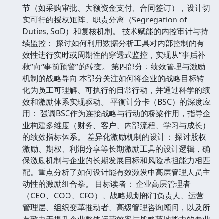
节（如采购审批、大额资金支付、合同签订），设计切
实可行的授权矩阵、职责分离（Segregation of
Duties, SoD）和复核机制。 技术赋能的内控审计与持
续监控： 探讨如何利用数据分析工具对内部控制的有
效性进行实时或周期性的穿透式监控，实现从“事后补
救”向“事前预警”的转变。 第四部分：绩效管理与激励
机制的战略导向 本部分关注如何将企业的战略目标转
化为员工可理解、可执行的日常行动，并通过科学的绩
效和激励体系实现驱动。 平衡计分卡（BSC）的深度应
用： 强调BSC作为连接战略与行动的桥梁作用，指导企
业构建多维度（财务、客户、内部流程、学习与成长）
的绩效指标体系。 差异化激励机制的设计： 探讨股权
激励、期权、利润分享等长期激励工具的设计逻辑，确
保激励机制与企业的长期发展目标和风险承担能力相匹
配。重点分析了如何设计能有效激发中高层管理人员主
动性的激励组合拳。 目标读者： 企业高层管理者
（CEO、COO、CFO）、战略规划部门负责人、运营
管理层、组织变革推动者、高级管理咨询顾问，以及所
有致力于提升企业整体运营效率与战略落地能力的专业