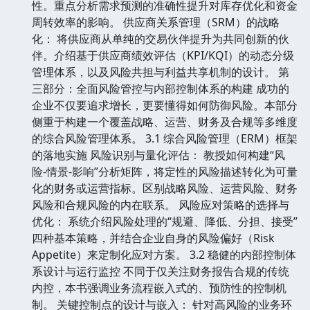
性。重点分析需求预测的准确性提升对库存优化和资金
周转效率的影响。 供应商关系管理（SRM）的战略
化： 将供应商从单纯的交易伙伴提升为共同创新的伙
伴。介绍基于供应商绩效评估（KPI/KQI）的动态分级
管理体系，以及风险共担与利益共享机制的设计。 第
三部分：全面风险管控与内部控制体系的构建 成功的
企业不仅要追求增长，更要懂得如何防御风险。本部分
侧重于构建一个覆盖战略、运营、财务及合规等多维度
的综合风险管理体系。 3.1 综合风险管理（ERM）框架
的落地实施 风险识别与量化评估： 教授如何构建“风
险-情景-影响”分析矩阵，将定性的风险描述转化为可量
化的财务或运营指标。区别战略风险、运营风险、财务
风险和合规风险的内在联系。 风险应对策略的选择与
优化： 系统介绍风险处理的“规避、降低、分担、接受”
四种基本策略，并结合企业自身的风险偏好（Risk
Appetite）来定制化应对方案。 3.2 稳健的内部控制体
系设计与运行监控 不同于仅关注财务报告合规的传统
内控，本书强调业务流程嵌入式的、预防性的控制机
制。 关键控制点的设计与嵌入： 针对高风险的业务环