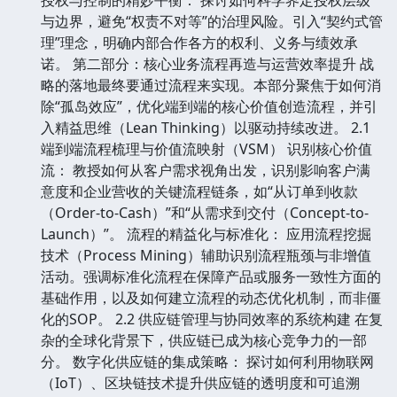
与边界，避免“权责不对等”的治理风险。引入“契约式管
理”理念，明确内部合作各方的权利、义务与绩效承
诺。 第二部分：核心业务流程再造与运营效率提升 战
略的落地最终要通过流程来实现。本部分聚焦于如何消
除“孤岛效应”，优化端到端的核心价值创造流程，并引
入精益思维（Lean Thinking）以驱动持续改进。 2.1
端到端流程梳理与价值流映射（VSM） 识别核心价值
流： 教授如何从客户需求视角出发，识别影响客户满
意度和企业营收的关键流程链条，如“从订单到收款
（Order-to-Cash）”和“从需求到交付（Concept-to-
Launch）”。 流程的精益化与标准化： 应用流程挖掘
技术（Process Mining）辅助识别流程瓶颈与非增值
活动。强调标准化流程在保障产品或服务一致性方面的
基础作用，以及如何建立流程的动态优化机制，而非僵
化的SOP。 2.2 供应链管理与协同效率的系统构建 在复
杂的全球化背景下，供应链已成为核心竞争力的一部
分。 数字化供应链的集成策略： 探讨如何利用物联网
（IoT）、区块链技术提升供应链的透明度和可追溯