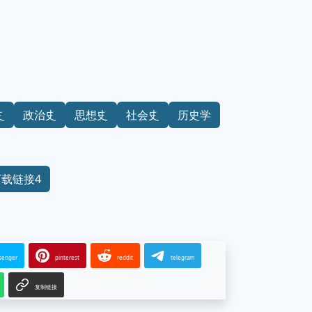
史
政治史
思想史
社会史
历史学
下载链接4
senger
pinterest
reddit
telegram
复制链接