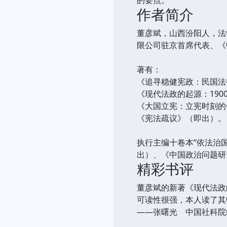
的要点。
作者简介
董彦斌，山西汾阳人，法
限公司驻京首席代表、《
著有：
《追寻稳健宪政：民国法
《现代法政的起源：1900
《大国立宪：立宪时刻的
《宪法疏议》（即出）。
执行主编十卷本“依法治
出）、《中国政治问题研
精彩书评
董彦斌的新著《现代法政
可读性很强，本人读了其
——张曙光 中国社科院