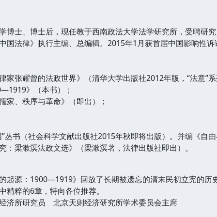
学博士、博士后，现任教于西南政法大学法学研究所，受聘研究
中国法律》执行主编、总编辑。2015年1月获首届中国影响性
律家张耀曾的法政世界》（清华大学出版社2012年版，“法意”
—1919》（本书）；
儒家、秩序与革命》（即出）；
国”丛书（社会科学文献出版社2015年秋即将出版）。并编《自
究：梁漱溟法政文选》（梁漱溟著，法律出版社即出）。
的起源：1900—1919》回放了长期被遗忘的清末民初立宪的
中精粹的6章，特向各位推荐。
经济所研究员 北京天则经济研究所学术委员会主席