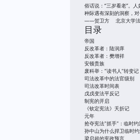
俗话说：“三岁看老”。
种际遇有深刻的洞察，对
——贺卫方 北京大学
目录
帝国
反改革者：陆润庠
反改革者：樊增祥
安顿贵族
废科举："读书人"转变记
司法改革中的法官级别
司法改革时间表
戊戌变法平反记
制宪的开启
《钦定宪法》夭折记
元年
抢夺宪法"抓手"：临时
孙中山为什么捍卫临时约
梁启超的宪政预言