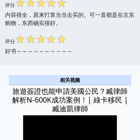
☆
☆
☆
☆
☆
评分
内容很全，原来打算当当去买的。可一直都是在京东
购物，东西确实很好。
☆
☆
☆
☆
☆
评分
好书～～～～～～～～～～
相关视频
旅遊簽證也能申請美國公民？臧律師
解析N-600K成功案例！| 綠卡移民 |
臧迪凱律師