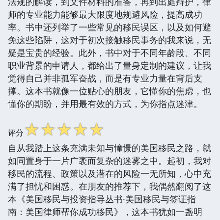
法规的解读，到文件材料的准备，再到出庭辩护，律
师的专业能力能够最大限度地规避风险，提高成功
率。书中还列举了一些常见的移民误区，以及如何避
免这些陷阱，这对于初次接触移民事务的我来说，无
疑是宝贵的经验。此外，书中对于不同年龄段、不同
职业背景的申请人，都给出了量身定制的建议，让我
觉得自己并非孤军奋战，而是有专业力量在背后支
撑。这本书就像一位贴心的朋友，它懂你的焦虑，也
懂你的期盼，并用最有效的方式，为你指点迷津。
☆
☆
☆
☆
☆
评分
自从我踏上这条充满未知与憧憬的美国移民之路，就
如同置身于一片广袤而复杂的迷雾之中。起初，我对
移民的流程、政策以及潜在的风险一无所知，心中充
满了担忧和困惑。在朋友的推荐下，我偶然翻阅了这
本《美国移民与投资指导丛书·美国移民与签证指
南：美国律师帮你成功移民》，这本书犹如一盏明