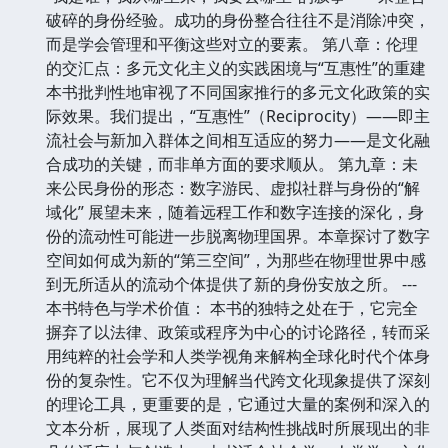
破碎的身份经验。成功的身份整合往往不是消除冲突，
而是学会管理和平衡这些对立的要素。 第八章：伦理
的交汇点：多元文化主义的实践困境与“互惠性”的重建
本书批判性地审视了不同国家推行的多元文化政策的实
际效果。我们提出，“互惠性”（Reciprocity）——即主
流社会与新加入群体之间相互适应的努力——是文化融
合成功的关键，而非单方面的要求顺从。 第九章：未
来公民身份的形态：数字游民、虚拟社群与身份的“解
域化” 展望未来，随着远程工作和数字连接的深化，身
份的流动性可能进一步脱离物理国界。本章探讨了数字
空间如何成为新的“第三空间”，为那些在物理世界中感
到无所适从的流动个体提供了新的身份安放之所。 ---
本书特色与学术价值： 本书的独特之处在于，它完全
摒弃了以法律、政策或程序为中心的讨论路径，转而采
用纯粹的社会学和人类学视角来解构全球化时代个体身
份的复杂性。它不仅为理解当代跨文化现象提供了深刻
的理论工具，更重要的是，它通过大量的案例和深入的
文本分析，展现了人类面对结构性挑战时所展现出的非