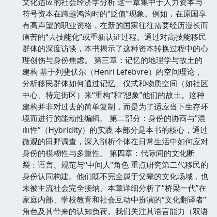
文化适应的社会经济学分析 这一章集中于人力资本与
符号资本在跨越鸿沟时的“贬值”现象。例如，在原国享
有高声望的职业资格，在新的国家往往需要经历漫长而
痛苦的“去技能化”或重新认证过程。通过对高技能移民
群体的深度访谈，本书揭示了这种资本转换过程中的心
理创伤与身份焦虑。 第三章：记忆的地理学与故土的
建构 基于列斐伏尔（Henri Lefebvre）的空间理论，
分析移民群体如何通过记忆、仪式和物质空间（如社区
中心、特定街区）来“重构”和“想象”他们的故土。这种
建构并非对过去的简单复制，而是为了适应当下生存环
境而进行的能动性编辑。 第二部分：身份的协商与“混
血性”（Hybridity）的实践 本部分是本书的核心，通过
微观的田野调查，深入剖析个体在日常生活中如何应对
身份的模糊性与多重性。 第四章：代际间的文化断
裂：语言、规范与“中间人”角色 重点研究第二代移民的
身份认同构建。他们既不完全属于父辈的文化场域，也
未被主流社会完全接纳。本章详细分析了“桥梁一代”在
家庭内部、学校教育和社会互动中扮演的“文化翻译者”
角色及其带来的认知负荷。我们关注其语言能力（双语