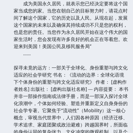
成为美国永久居民，就表示您已经决定要将这个国
家当成您的家。当您在朝自己的目标努力时，请花点时
间了解这个国家，它的历史以及人民。从现在起，发展
这个国家的未来以及确保其持续成功不只是您的权利，
也是您的责任。当您作为永久居民开始在这个伟大的国
家生活时，您会发现有许多良好的机会正在等着您。欢
迎来到美国！美国公民及移民服务局”
……
探寻未竟的远方：一部关于全球化、身份重塑与跨文化
适应的社会学研究 书名：《流动的边界：全球化语境
下个体身份的重塑与跨文化适应研究》 作者： [虚构作
者姓名] 出版社： [虚构出版社名称] --- 内容提要： 本书
并非一部操作指南或法律手册，而是一部深入探讨全球
化浪潮中，个体如何经验、塑造并重新定义自身身份的
社会学专著。它聚焦于“流动性”（Mobility）这一核心
概念，审视当代世界中，人们因各种原因（经济迁移、
学术追求、家庭团聚或政治避难）跨越国界时，所面临
的身份认同的复杂张力、文化冲突的微观机制，以及个