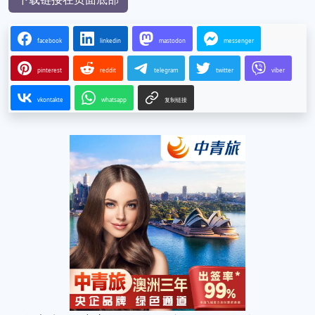
facebook
linkedin
mastodon
messenger
pinterest
reddit
telegram
twitter
viber
vkontakte
whatsapp
复制链接