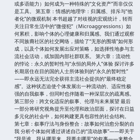
或多语能力）如何成为一种特殊的“文化资产”而非仅仅
是工具。 第五章：情感的地理学：归属感、排斥与“他
者化”的微观机制 本书超越了对歧视的宏观统计，转而
关注日常生活中的“微侵犯”（Microaggressions）如
何累积，影响个体的心理健康和归属感。我们通过观察
不同族裔社区的社交网络，描绘了“无形的围墙”如何形
成，以及个体如何发展出应对策略，如选择性地参与主
流社会活动，或加固内部社群联系。 第六章：流动性
的悖论：永久的暂时性与“永恒的局外人”体验 探讨许多
长期居住在目的国的人士所体验到的“永久的暂时性”
——即永远无法完全获得主流社会提供的“最终稳定
感”。这种状态迫使个体发展出一种流动的、适应性极
强的自我叙事，但同时也伴随着一种深层次的疏离感。
第三部分：跨文化适应的叙事、伦理与未来展望 最后
一部分将研究视角提升至伦理和政治层面，探讨在日益
多元化的社会中，如何构建更具包容性的社会结构。
第七章：叙事疗法与身份整合：故事如何治愈分裂的自
我 分析个体如何通过讲述自己的“流动故事”——即关于
“我是谁，我从哪里来，我要去哪里”的叙事——来整合