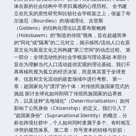
体在新的社会结构中寻求归属感的心理历程。 全书建
立在扎实的质性研究和比较社会学框架之上，借鉴了布
尔迪厄（Bourdieu）的场域理论、吉登斯
（Giddens）的结构化理论以及霍布斯鲍姆
（Hobsbawm）的“制造的传统”视角，旨在超越简单
的“同化”或“隔离”的二元对立，揭示移民/流动人口在原
居文化与新居文化之间构建“第三空间”的动态过程。 第
一部分：全球流动性的社会学根源与理论基础 本部分
旨在为理解当代人口流动提供宏观的理论基础。我们不
再将移民视为孤立的经济决策，而是将其置于全球资
本、信息和文化流动的嵌套场域中进行考察。 第一
章：超国家化与“漂浮”的个体：对传统民族国家范式的
挑战 探讨全球化如何削弱了传统民族国家的边界效
力，以及这种“去地域化”（Deterritorialization）如何
影响了公民身份（Citizenship）的定义。我们引入了
“超国家身份”（Supranational Identity）的概念，分
析在跨境社群中，个人如何同时隶属于多个、有时相互
冲突的规范体系。 第二章：符号资本的转移与折损：