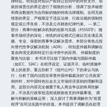
律特征。特别是对知识产权转让合同中的对价支付、瑕
疵担保责任的界定进行了细致的分析，强调了技术秘密
和商业数据作为合同标的物的特殊法律规制。合同无效
情形的界定，严格限定于违反法律、行政法规的强制性
规定或公序良俗，不涉及公共财政纪律约束。 --- 第二
部分：商事纠纷解决机制的创新与实践（约550字） 随
着市场经济的深化，传统的诉讼模式已难以完全满足高
频、专业、保密的商事争议解决需求。本部分将焦点投
向替代性争议解决机制（ADR），特别是仲裁和调解在
复杂跨境交易和特定行业冲突中的应用。 仲裁制度的
聚焦与比较： 本书详尽比较了国内仲裁与国际仲裁
（如ICC、SIAC）在程序设定、证据开示、临时措施申
请上的差异。重点剖析了《纽约公约》下的承认与执
行，分析了国内法院在审查外国仲裁裁决的“公共政策”
例外时，对中国特色社会主义市场经济原则的理解和适
用。这部分内容完全侧重于私人商业争议的终局性解
决，不涉及行政审批流程或财政收支的仲裁事项。 调
解与和解的策略运用： 深入探讨了商事调解作为“前置
程序”在司法实践中的价值。本书提供了调解员在处理