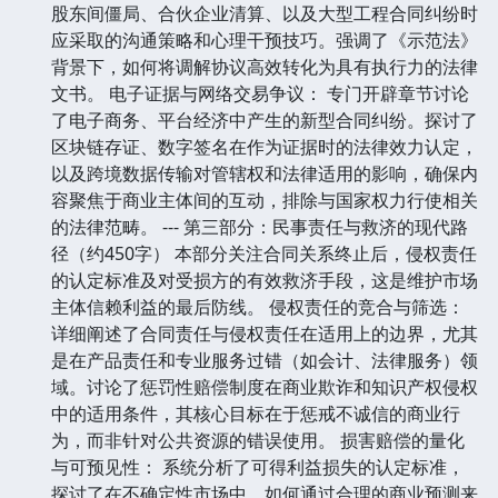
股东间僵局、合伙企业清算、以及大型工程合同纠纷时
应采取的沟通策略和心理干预技巧。强调了《示范法》
背景下，如何将调解协议高效转化为具有执行力的法律
文书。 电子证据与网络交易争议： 专门开辟章节讨论
了电子商务、平台经济中产生的新型合同纠纷。探讨了
区块链存证、数字签名在作为证据时的法律效力认定，
以及跨境数据传输对管辖权和法律适用的影响，确保内
容聚焦于商业主体间的互动，排除与国家权力行使相关
的法律范畴。 --- 第三部分：民事责任与救济的现代路
径（约450字） 本部分关注合同关系终止后，侵权责任
的认定标准及对受损方的有效救济手段，这是维护市场
主体信赖利益的最后防线。 侵权责任的竞合与筛选：
详细阐述了合同责任与侵权责任在适用上的边界，尤其
是在产品责任和专业服务过错（如会计、法律服务）领
域。讨论了惩罚性赔偿制度在商业欺诈和知识产权侵权
中的适用条件，其核心目标在于惩戒不诚信的商业行
为，而非针对公共资源的错误使用。 损害赔偿的量化
与可预见性： 系统分析了可得利益损失的认定标准，
探讨了在不确定性市场中，如何通过合理的商业预测来