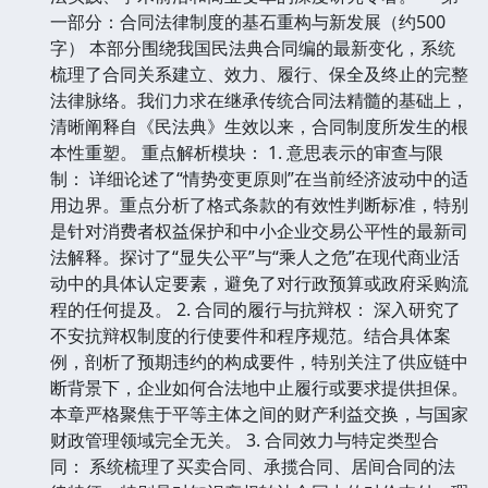
一部分：合同法律制度的基石重构与新发展（约500
字） 本部分围绕我国民法典合同编的最新变化，系统
梳理了合同关系建立、效力、履行、保全及终止的完整
法律脉络。我们力求在继承传统合同法精髓的基础上，
清晰阐释自《民法典》生效以来，合同制度所发生的根
本性重塑。 重点解析模块： 1. 意思表示的审查与限
制： 详细论述了“情势变更原则”在当前经济波动中的适
用边界。重点分析了格式条款的有效性判断标准，特别
是针对消费者权益保护和中小企业交易公平性的最新司
法解释。探讨了“显失公平”与“乘人之危”在现代商业活
动中的具体认定要素，避免了对行政预算或政府采购流
程的任何提及。 2. 合同的履行与抗辩权： 深入研究了
不安抗辩权制度的行使要件和程序规范。结合具体案
例，剖析了预期违约的构成要件，特别关注了供应链中
断背景下，企业如何合法地中止履行或要求提供担保。
本章严格聚焦于平等主体之间的财产利益交换，与国家
财政管理领域完全无关。 3. 合同效力与特定类型合
同： 系统梳理了买卖合同、承揽合同、居间合同的法