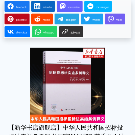
facebook
linkedin
mastodon
messenger
pinterest
reddit
telegram
twitter
viber
vkontakte
whatsapp
复制链接
【新华书店旗舰店】中华人民共和国招标投