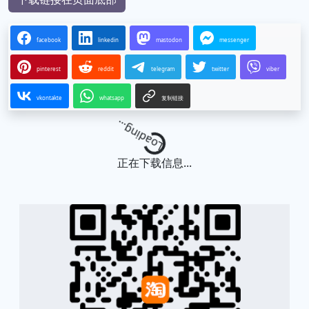
facebook
linkedin
mastodon
messenger
pinterest
reddit
telegram
twitter
viber
vkontakte
whatsapp
复制链接
Loading...
正在下载信息...