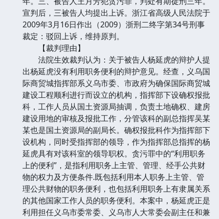
年。三、被告人王月芳犯贪污罪，判处有期徒刑三年。
宣判后，三被告人均提出上诉。浙江省高级人民法院于
2009年3月16日作出（2009）浙刑二终字第34号刑事
裁定：驳回上诉，维持原判。
【裁判理由】
法院生效裁判认为：关于被告人杨延虎的辩护人提
出杨延虎没有利用职务便利的辩护意见。经查，义乌国
际商贸城指挥部系义乌市委、市政府为确保国际商贸城
建设工程顺利进行而设立的机构，指挥部下设确权报批
科，工作人员从国土资源局抽调，负责土地确权、建房
建设用地的审核及报批工作，分管该科的副总指挥吴某
某也是国土资源局的副局长。确权报批科作为指挥部下
设机构，同时受指挥部的领导，作为指挥部总指挥的杨
延虎具有对该科室的领导职权。贪污罪中的“利用职务
上的便利”，是指利用职务上主管、管理、经手公共财
物的权力及方便条件.既包括利用本人职务上主管、管
理公共财物的职务便利，也包括利用职务上有隶属关系
的其他国家工作人员的职务便利。本案中，杨延虎正是
利用担任义乌市委常委、义乌市人大常委会副主任和兼