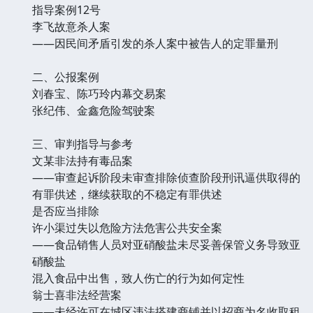
指导案例12号
李飞故意杀人案
——因民间矛盾引发的杀人案中被告人的定罪量刑
二、公报案例
刘春宝、陈巧玲内幕交易案
张纪伟、金鑫危险驾驶案
三、审判指导与参考
文某非法持有毒品案
——审查起诉阶段未审查排除侦查阶段刑讯逼供取得的
有罪供述，继续获取的不稳定有罪供述
是否应当排除
许小渠过失以危险方法危害公共安全案
——食品销售人员对亚硝酸盐未尽妥善保管义务导致亚
硝酸盐
混入食品中出售，致人伤亡的行为如何定性
翁士喜非法经营案
——未经许可在城区违法搭建商铺并以招商为名收取租