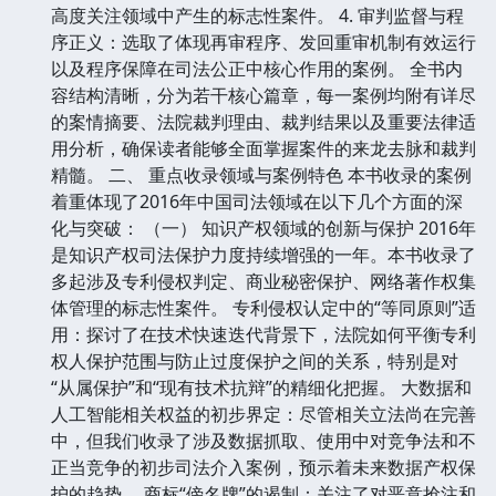
高度关注领域中产生的标志性案件。 4. 审判监督与程
序正义：选取了体现再审程序、发回重审机制有效运行
以及程序保障在司法公正中核心作用的案例。 全书内
容结构清晰，分为若干核心篇章，每一案例均附有详尽
的案情摘要、法院裁判理由、裁判结果以及重要法律适
用分析，确保读者能够全面掌握案件的来龙去脉和裁判
精髓。 二、 重点收录领域与案例特色 本书收录的案例
着重体现了2016年中国司法领域在以下几个方面的深
化与突破： （一） 知识产权领域的创新与保护 2016年
是知识产权司法保护力度持续增强的一年。本书收录了
多起涉及专利侵权判定、商业秘密保护、网络著作权集
体管理的标志性案件。 专利侵权认定中的“等同原则”适
用：探讨了在技术快速迭代背景下，法院如何平衡专利
权人保护范围与防止过度保护之间的关系，特别是对
“从属保护”和“现有技术抗辩”的精细化把握。 大数据和
人工智能相关权益的初步界定：尽管相关立法尚在完善
中，但我们收录了涉及数据抓取、使用中对竞争法和不
正当竞争的初步司法介入案例，预示着未来数据产权保
护的趋势。 商标“傍名牌”的遏制：关注了对恶意抢注和