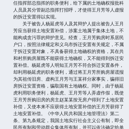
任指挥部总指挥的职务便利，给下属的土地确权报批科
人员及其分管副总指挥打招呼，才使得王月芳等人虚报
的拆迁安置得以实现。
关于被告人杨延虎等人及其辩护人提出被告人王月
芳应当获得土地安置补偿，涉案土地属于集体土地，不
能构成贪污罪的辩护意见。经查，王月芳购房时系居民
户口，按照法律规定和义乌市拆迁安置有关规定，不属
于拆迁安置对象，不具备获得土地确权的资格，其在共
和村所购房屋既不能获得土地确权，又不能得到拆迁安
置补偿。杨延虎等人明知王月芳不符合拆迁安置条件，
却利用杨延虎的职务便利，通过将王月芳所购房屋谎报
为其祖传旧房、虚构王月芳与王某祥分家事实，骗得旧
房拆迁安置资格，骗取国有土地确权。同时，由于杨延
虎利用职务便利，杨延虎、王月芳等人弄虚作假，既使
王月芳所购旧房的房主赵某某按无房户得到了土地安置
补偿，又使本来不应获得土地安置补偿的王月芳获得了
土地安置补偿。《中华人民共和国土地管理法》第二
条、第九条规定，我国土地实行社会主义公有制，即全
民所有制和劳动群众集体所有制，并可以依法确定给单