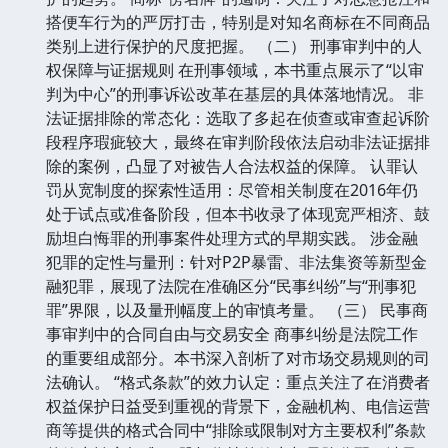
搭便车行为的严厉打击，特别是对知名商标在不同商品
类别上进行保护的尺度把握。 （二） 刑事审判中的人
权保障与证据规则 在刑事领域，本书重点展示了“以审
判为中心”的刑事诉讼改革在基层的具体落地情况。 非
法证据排除的常态化：选取了多起在侦查或审查起诉阶
段程序瑕疵较大，最终在审判阶段依法启动非法证据排
除的案例，凸显了对被告人合法权益的保障。 认罪认
罚从宽制度的探索性适用：尽管相关制度在2016年仍
处于试点或准备阶段，但本书收录了体现宽严相济、鼓
励坦白悔罪的刑事案件处理方式的早期实践。 涉金融
犯罪的定性与量刑：针对P2P暴雷、非法集资等新型金
融犯罪，展现了法院在准确区分“民事纠纷”与“刑事犯
罪”界限，以及量刑幅度上的审慎考量。 （三） 民事商
事审判中的合同自由与交易安全 商事纠纷是法院工作
的重要组成部分。本书深入剖析了对市场交易规则的司
法确认。 “格式条款”的效力认定：重点关注了在消费者
权益保护日益受到重视的背景下，金融机构、电信运营
商等提供的格式合同中“排除或限制对方主要权利”条款