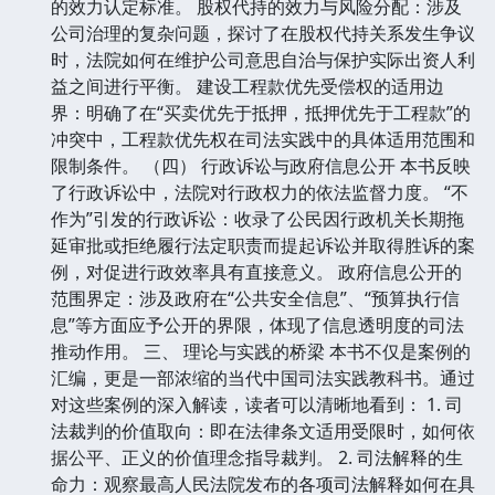
的效力认定标准。 股权代持的效力与风险分配：涉及
公司治理的复杂问题，探讨了在股权代持关系发生争议
时，法院如何在维护公司意思自治与保护实际出资人利
益之间进行平衡。 建设工程款优先受偿权的适用边
界：明确了在“买卖优先于抵押，抵押优先于工程款”的
冲突中，工程款优先权在司法实践中的具体适用范围和
限制条件。 （四） 行政诉讼与政府信息公开 本书反映
了行政诉讼中，法院对行政权力的依法监督力度。 “不
作为”引发的行政诉讼：收录了公民因行政机关长期拖
延审批或拒绝履行法定职责而提起诉讼并取得胜诉的案
例，对促进行政效率具有直接意义。 政府信息公开的
范围界定：涉及政府在“公共安全信息”、“预算执行信
息”等方面应予公开的界限，体现了信息透明度的司法
推动作用。 三、 理论与实践的桥梁 本书不仅是案例的
汇编，更是一部浓缩的当代中国司法实践教科书。通过
对这些案例的深入解读，读者可以清晰地看到： 1. 司
法裁判的价值取向：即在法律条文适用受限时，如何依
据公平、正义的价值理念指导裁判。 2. 司法解释的生
命力：观察最高人民法院发布的各项司法解释如何在具