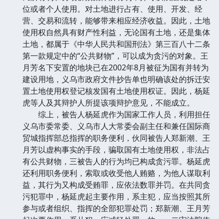
位或者个人使用。对土地进行占有、使用、开发、经
营、交易和流转，能够带来相应经济收益。因此，土地
使用权自然具有财产性利益，无论国有土地，还是集体
土地，都属于《中华人民共和国刑法》第三百八十二条
第一款规定中的“公共财物”，可以成为贪污的对象。王
月芳名下安置的地块已在2002年8月被征为国有并转为
建设用地，义乌市政府文件抄告单也明确该处的拆迁安
置土地使用权登记核发国有土地使用权证。因此，杨延
虎等人及其辩护人所提该项辩护意见，不能成立。
综上，被告人杨延虎作为国家工作人员，利用担任
义乌市委常委、义乌市人大常委会副主任和兼任国际商
贸城指挥部总指挥的职务便利，伙同被告人郑新潮、王
月芳以虚构事实的手段，骗取国有土地使用权，非法占
有公共财物，三被告人的行为均已构成贪污罪。杨延虎
还利用职务便利，索取或收受他人贿赂，为他人谋取利
益，其行为又构成受贿罪，应依法数罪并罚。在共同贪
污犯罪中，杨延虎起主要作用，系主犯，应当按照其所
参与或者组织、指挥的全部犯罪处罚；郑新潮、王月芳