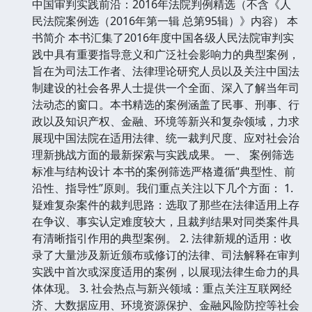
中国审判实践前沿：2016年法院判例精选（不含《人
民法院案例选（2016年第一辑 总第95辑）》内容） 本
书简介 本书汇集了2016年度中国各级人民法院审判实
践中具有重要指导意义和广泛社会影响力的典型案例，
旨在为司法工作者、法律理论研究人员以及关注中国法
制建设的社会各界人士提供一个全面、深入了解当年司
法动态的窗口。本书精选的案例涵盖了民事、刑事、行
政以及知识产权、金融、环境等新兴和复杂领域，力求
展现中国法院在适用法律、统一裁判尺度、应对社会治
理新挑战方面的最新探索与实践成果。 一、 案例筛选
标准与结构设计 本书的案例筛选严格遵循“典型性、前
沿性、指导性”原则。我们重点关注以下几个方面： 1.
疑难复杂案件的裁判思路：选取了那些在法律适用上存
在争议、事实认定难度较大，且裁判结果对同类案件具
有清晰指引作用的典型案例。 2. 法律新规的适用：收
录了大量涉及新近颁布或修订的法律、司法解释在审判
实践中首次或深度适用的案例，以展现法律生命力的具
体体现。 3. 社会热点与新兴领域：重点关注互联网经
济、大数据应用、环境资源保护、金融风险防控等社会