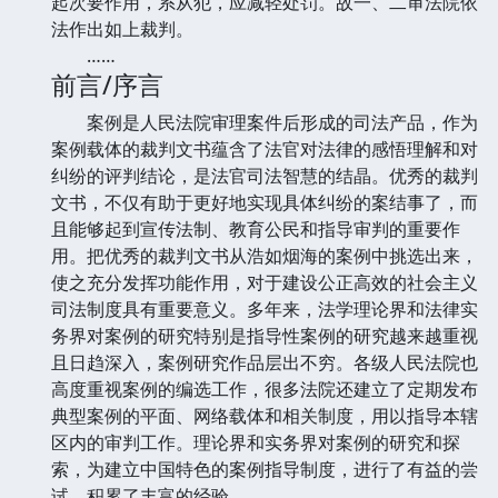
起次要作用，系从犯，应减轻处罚。故一、二审法院依
法作出如上裁判。
……
前言/序言
案例是人民法院审理案件后形成的司法产品，作为
案例载体的裁判文书蕴含了法官对法律的感悟理解和对
纠纷的评判结论，是法官司法智慧的结晶。优秀的裁判
文书，不仅有助于更好地实现具体纠纷的案结事了，而
且能够起到宣传法制、教育公民和指导审判的重要作
用。把优秀的裁判文书从浩如烟海的案例中挑选出来，
使之充分发挥功能作用，对于建设公正高效的社会主义
司法制度具有重要意义。多年来，法学理论界和法律实
务界对案例的研究特别是指导性案例的研究越来越重视
且日趋深入，案例研究作品层出不穷。各级人民法院也
高度重视案例的编选工作，很多法院还建立了定期发布
典型案例的平面、网络载体和相关制度，用以指导本辖
区内的审判工作。理论界和实务界对案例的研究和探
索，为建立中国特色的案例指导制度，进行了有益的尝
试，积累了丰富的经验。