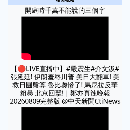
開庭時千萬不能說的三個字
【🔴LIVE直播中】#嚴震生#介文汲#
張延廷! 伊朗羞辱川普 美日大翻車! 美
救日圓盤算 魯比奧慘了! 馬尼拉反華
粗暴 北京回擊!｜鄭亦真辣晚報
20260809完整版 @中天新聞CtiNews