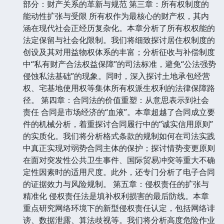
部分：财产关系的革新与规范 第三章：所有权制度的
能动性扩张与受限 所有权作为最核心的财产权，其内
涵在现代社会正经历复杂化。本章分析了所有权权能的
法定保留与社会化限制。我们将细致探讨居住权制度的
创设及其对用益物权体系的丰富；分析征收与补偿制度
中“私有财产合法权益保障”的司法标准，避免“公法强势
侵蚀私法基础”的现象。同时，深入探讨土地承包经营
权、宅基地使用权等集体所有权派生权利的法律保障路
径。 第四章：合同法的价值重塑：从意思表示到社会
责任 合同是市场经济的“血液”。本章超越了合同成立要
件的机械分析，着重探讨合同履行中的“诚实信用原则”
的实质化。我们将分析格式条款的规制如何在司法实践
中真正实现对弱势合同主体的保护；探讨情势变更原则
在面对突发性公共卫生事件、国际贸易冲突等重大不确
定性因素时的适用尺度。此外，还专门分析了电子合同
的证据效力与风险规制。 第五章：侵权责任的扩张与
精准化 侵权责任法是填补权利损害的最后防线。本章
重点研究网络环境下的新型侵权责任认定，包括网络诽
谤、数据泄露、算法歧视等。我们将分析高度危险作业