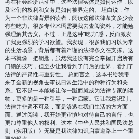
考在社会经济活动中，这些法律实体是如何运作，以
及它们的权利和义务是如何被界定的。 坦白说，作
为一个非法律背景的读者，阅读这部法律条文多少会
有些吃力。很多专业术语需要我去查阅资料，才能勉
强理解其含义。不过，正是这种“吃力”感，反而激发
了我更强烈的学习欲望。我发现，很多我们习以为常
的生活场景，背后都有着严谨的法律条文在支撑。这
本书就像一把钥匙，虽然我还没有完全掌握开启所有
门锁的技巧，但至少让我看到了门后的世界，看到了
法律的严肃性与重要性。 总而言之，这本书给我带
来了全新的视角去审视日常生活中的种种行为和关
系。它不是一本能够让你一蹴而就成为法律专家的读
物，更多的是一种引导，一种启蒙。它让我意识到，
法律并非遥不可及，而是渗透在我们生活的方方面
面。通过阅读，我开始更审慎地对待自己的言行，也
更加尊重他人的权利。这本《中华人民共和国民法总
则（实用版）》无疑是我法律知识启蒙道路上一个重
要的起点。