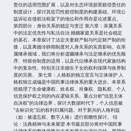
责任的适用范围扩展，以及对生态环境损害赔偿责任的
制度设计，探讨其惩罚性赔偿制度的构建基础。环境公
益诉讼在侵权法框架下的地位和作用亦是论述重点。
第四部分：身份关系的稳定与变迁 第六章：亲属关系
中的法定优先性与私法自治 婚姻家庭关系是社会稳定
的基石。本章探讨了法定夫妻财产制与约定财产制的衔
接，以及离婚冷静期制度对人身关系的实质影响。在亲
属继承领域，我们将分析遗嘱继承与法定继承的优先顺
序、特留份制度的适用，以及代位继承在现代家族结构
中的复杂性。特别关注非婚生子女的权利保障与收养制
度的完善。 第七章：人格权的独立宣言与立体保护 人
格权独立成编是中国民事法律体系的重大进步。本章系
统梳理了生命健康权、姓名权、肖像权、隐私权、个人
信息保护权之间的内在逻辑关系。重点分析“信息主体
自决权”的法律边界，探讨大数据时代下，个人信息被
“去标识化”后的权利归属问题。对于新兴的人格利益
（如：被遗忘权、数字人格）进行前瞻性探讨。 结
论：法典精神与未来展望 本书最后部分将对中国民事
法律体系的整体优势与未来发展方向进行总结。展望如