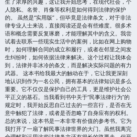
生了浓厚的兴趣，这让我开始思考，在现代社会，个
人隐私、名誉、肖像等权利是如何得到法律的保护
的。 虽然是“实用版”，但毕竟是法律条文，对于非法
律专业人士来说，直接阅读还是会有些难度。很多术
语和概念需要反复琢磨，才能理解其中的含义。我尝
试着去联系一些现实生活中的案例，比如在网上购物
时，如何理解合同的成立和履行，或者在邻里之间发
生纠纷时，如何依据法律来解决。这个过程让我体会
到，法律并非冰冷的条文，而是解决实际问题的有力
武器。 这本书给我最大的触动在于，它让我更深刻
地认识到作为一名公民，拥有基本的法律知识是多么
重要。它不仅仅是保护自己的工具，更是维护社会公
平正义的基石。当我看到书中关于“民事法律行为”的
规定时，我开始反思自己过去的一些言行，是否在无
意中触犯了法律，或者是否忽略了自身应有的权利。
总的来说，这本书是一本非常有价值的参考书。它为
我打开了一扇了解民事法律世界的大门。虽然我离完
全理解和运用这些法律条文还有很长的路要走，但至