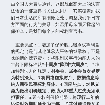
由全国人大表决通过。这部貌似高大上的法言
法语的一部重典《民法总则》，其实覆盖到我
们日常生活的所有细微之处，调整我们平日方
方面面的行为与关系，如温柔母亲雨天撑起的
保护伞，是我们每个人的权利宣言书。
重要亮点：
1.
增加了保护胎儿继承权等利益
的规定（是与其他继承人平等的继承权，不是
啥酌情的抚养费）；将限制民事行为能力人的
年龄下限标准从
“十周岁”降到“六周岁”
。
2.
增
加特别法人的规定，
村委会、居委会首次界定
为特别法人
。
3.
将
网络虚拟财产、数据信息等
纳入新型民事权利客体
。
4.
回应热点，对
见义
勇为做出明确规定，救助人非重大过失无须承
担责任
。
5.
延长权利保护期限，将
现行二年的
诉讼时效期间延长为三年，尤其讨债追钱又多