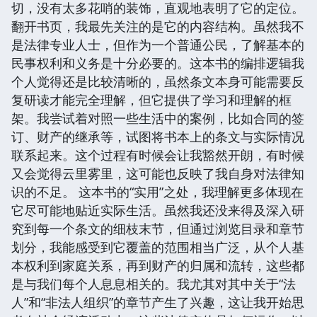
切，没有太多花哨的装饰，直观地表明了它的定位。
翻开书页，我最先关注的是它的内容结构。虽然我不
是法律专业人士，但作为一个普通公民，了解基本的
民事权利和义务是十分必要的。这本书的编排逻辑我
个人觉得还是比较清晰的，虽然条文本身可能需要反
复研读才能完全理解，但它提供了学习和理解的框
架。我尝试着对照一些生活中的案例，比如合同的签
订、财产的继承等，试图将书本上的条文与实际情况
联系起来。这个过程有时候会让我豁然开朗，有时候
又会觉得云里雾里，这可能也反映了我自身对法律知
识的不足。 这本书的“实用”之处，我理解更多体现在
它尽可能地贴近实际生活。虽然我还没来得及深入研
究到每一个条文的细枝末节，但通过浏览目录和章节
划分，我能感受到它覆盖的范围相当广泛，从个人基
本权利到家庭关系，再到财产的归属和流转，这些都
是与我们每个人息息相关的。我尤其对其中关于“法
人”和“非法人组织”的章节产生了兴趣，这让我开始思