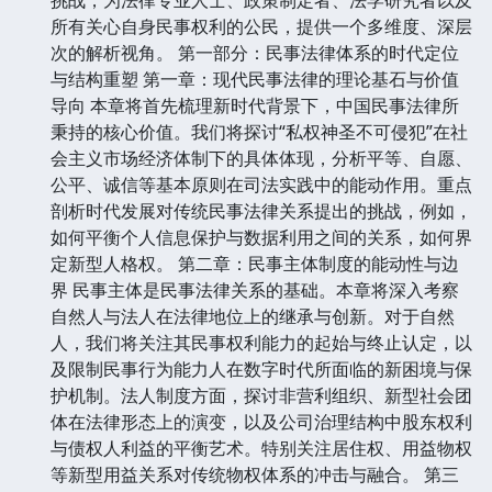
所有关心自身民事权利的公民，提供一个多维度、深层
次的解析视角。 第一部分：民事法律体系的时代定位
与结构重塑 第一章：现代民事法律的理论基石与价值
导向 本章将首先梳理新时代背景下，中国民事法律所
秉持的核心价值。我们将探讨“私权神圣不可侵犯”在社
会主义市场经济体制下的具体体现，分析平等、自愿、
公平、诚信等基本原则在司法实践中的能动作用。重点
剖析时代发展对传统民事法律关系提出的挑战，例如，
如何平衡个人信息保护与数据利用之间的关系，如何界
定新型人格权。 第二章：民事主体制度的能动性与边
界 民事主体是民事法律关系的基础。本章将深入考察
自然人与法人在法律地位上的继承与创新。对于自然
人，我们将关注其民事权利能力的起始与终止认定，以
及限制民事行为能力人在数字时代所面临的新困境与保
护机制。法人制度方面，探讨非营利组织、新型社会团
体在法律形态上的演变，以及公司治理结构中股东权利
与债权人利益的平衡艺术。特别关注居住权、用益物权
等新型用益关系对传统物权体系的冲击与融合。 第三