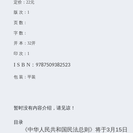
定价：22元
版 次：1
页 数：
字 数：
开 本：32开
印 次：1
I S B N：
9787509382523
包 装：平装
暂时没有内容介绍，请见谅！
目录
《中华人民共和国民法总则》将于
3
月
15
日