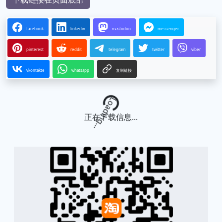
facebook
linkedin
mastodon
messenger
pinterest
reddit
telegram
twitter
viber
vkontakte
whatsapp
复制链接
Loading...
正在下载信息...