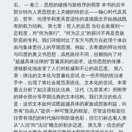
石。 --- 卷三：思想的碰撞与新秩序的萌芽 本书的后半
部分转向人类思想史上关键的转折点——轴心时代及其
后，哲学、伦理学和更具普适性的道德观念开始挑战既
有的权力结构。 第七章：哲人的反思 当社会发展到一
定程度，对“何为善行”、“何为正义”的探讨不再是贵族
阶层的专利。我们详细对比了东方与西方在处理个体自
由与集体责任上的早期思潮。例如，古希腊的辩论传统
与印度的奥义书思想，虽然路径不同，但都指向了对
“超越具体法律的”普遍原则的追求。这些思想的传播，
潜移默化地改变了人们对权威和不公的容忍度。 第八
章：律法的文本化与普遍化尝试 在一些开明的统治者
手中，出现了将社会规范系统化、文本化的尝试。本章
重点分析了如汉谟拉比法典、汉代《九章算术》所附带
的律令部分等早期法典的文本结构。我们关注的焦点
是：这些文本如何试图超越具体的家族或部族利益，向
所有“自由人”提供一种可预见的框架。尽管这些框架往
往带有强烈的时代烙印和阶级色彩，但它们标志着人类
从“人治”向“法治”概念的初步迈进。 第九章：信念的扩
散与社会整合 世界性宗教和大型哲学流派的兴起，对