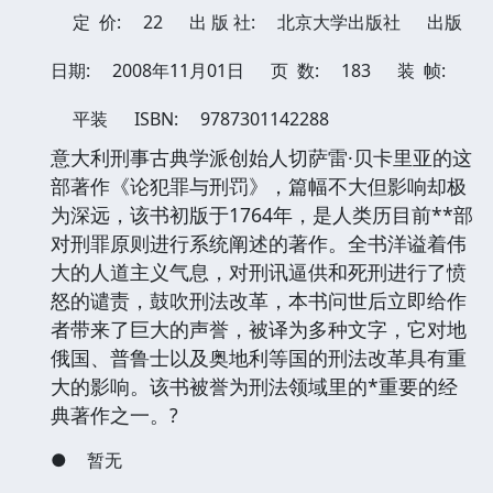
定 价:
22
出 版 社:
北京大学出版社
出版
日期:
2008年11月01日
页 数:
183
装 帧:
平装
ISBN:
9787301142288
意大利刑事古典学派创始人切萨雷·贝卡里亚的这
部著作《论犯罪与刑罚》，篇幅不大但影响却极
为深远，该书初版于1764年，是人类历目前**部
对刑罪原则进行系统阐述的著作。全书洋谥着伟
大的人道主义气息，对刑讯逼供和死刑进行了愤
怒的谴责，鼓吹刑法改革，本书问世后立即给作
者带来了巨大的声誉，被译为多种文字，它对地
俄国、普鲁士以及奥地利等国的刑法改革具有重
大的影响。该书被誉为刑法领域里的*重要的经
典著作之一。?
●
暂无