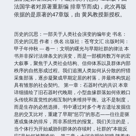
法国学者对原著重新编 排章节而成)，此次再版
依据的是原著的47章版，由 黄风教授新授权。
历史的沉思：一部关于人类社会演变的编年史 书名：
历史的沉思 作者：佚名 出版社：苍穹文汇 出版时间：
甲子年仲秋 --- 卷一：文明的曙光与早期社群的律法 本
书并非探讨法律条文的演变，而是一部横跨数万年的宏
大叙事，聚焦于人类社会结构、信仰体系以及群体内部
秩序的自然形成过程。我们追溯人类如何从分散的狩猎
采集部落，逐步凝聚成早期定居的村落，并最终构筑起
具有雏形的社会契约。 第一章：石器时代的共识 本章
详细描绘了旧石器时代晚期，小型血缘群落如何依赖口
头传统和直觉性的相互制约来维持平衡。这不是制度，
而是生存的必然选择。书中通过对多个考古遗址发掘信
息的交叉比对，重建了早期“惩罚”的形态——往往是驱
逐或集体的排斥，而非系统性的报复。我们关注的是，
当个体行为开始威胁到群体的存续时，社群的“本能反
应”是如何被塑造的。 第二章：大河文明的初啼 随着农