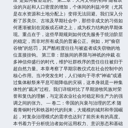
业的兴起和人口密度的增加，个体间的利益冲突（尤其
是在水资源和土地分配上）变得无法回避。我们深入分
析了苏美尔、古埃及早期社会中，那些非成文的习俗如
何逐渐被刻在泥板或石碑之上，成为权力结构的早期体
现。重点在于，这些早期规则如何优先服务于统治阶层
的稳定，而非对所有成员的普遍公正。例如，对“偷窃
谷物”的惩罚，其严酷程度往往与被盗者或失窃物的地
位直接挂钩。 第三章：部族间的界限与神祇的仲裁 在
多神信仰盛行的时代，维护社群秩序的责任往往被归于
超自然力量。本章考察了早期宗教仪式在社会控制中的
核心作用。当冲突发生时，人们倾向于寻求“神谕”或通
过集体献祭来平息可能降临的灾祸，这本身就是一种集
体性的“裁决”过程。我们详细对比了早期游牧民族对荣
誉和复仇的理解，与定居农业社会对稳定和生产力的强
调之间的张力。 --- 卷二：帝国的兴衰与治理的艺术 随
着青铜时代和铁器时代的到来，大规模的城邦和帝国崛
起，对复杂治理模式的需求也达到了前所未有的高度。
本书着力于分析统治者如何运用权力、意识形态和基础