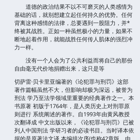
道德的政治结果不以不可磨灭的人类感情为
基础的话，就别想建立起任何持久的优势。任何
背离这种感情的法律，总要遇到一股阻力，并*
终被其战胜。正如一种虽然极小的力量，如果不
断地起着作用，就能战胜任何传人肌体的强烈冲
力一样。
没有一个人会为了公共利益而将自己的那份
自由毫无代价地捐赠出来，这只是等
切萨雷·贝卡里亚编著的《论犯罪与刑罚》这部
著作篇幅虽然不大，但影响却极为深远，被誉为
刑法 学乃至法学领域里重要的经典著作之一。本
书原著 初版于1764年，是人类历史上对刑罪原
则进行 系统阐述的著作。自1993年由黄风教授
次翻译成 中文出版以来，《论犯罪与刑罚》已被
列人中国刑法 学研习者的必读书目。当时译本依
据的是原著法文译 本编排次序(也称42章版，由