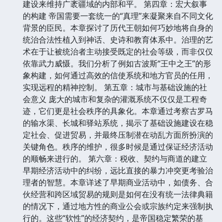
建设来维持广袤疆域的内部和平。 第四章：宏大叙事
的构建 帝国需要一套统一的“真理”来凝聚来自不同文化
背景的臣民。本章探讨了历代王朝如何巧妙地将自身的
统治合法性植入到神话、史诗和教育体系中。治理的艺
术在于让被统治者主动接受既定的社会等级，而非仅仅
依靠武力威慑。我们分析了例如古波斯“王中之王”的形
象构建，如何通过高效的信使系统和地方官员的任用，
实现远程的精神控制。 第五章：城市与基础设施的社
会意义 庞大的城市和复杂的灌溉系统不仅仅是工程奇
迹，它们更是社会秩序的具象化。本章通过考察古罗马
的输水渠、长城和驿站系统，揭示了基础设施建设在稳
定社会、促进贸易，并最终压制潜在动乱方面所扮演的
关键角色。秩序的维护，很多时候是通过保证经济活动
的顺畅来进行的。 第六章：税收、契约与商道的建立
早期经济活动中的纠纷，远比直接的暴力冲突更考验治
理者的智慧。本章详述了早期商业活动中，如债务、合
伙经营和跨区域贸易的规则是如何在没有统一法律典籍
的情况下，通过地方性的商业公会或宗族约定来强制执
行的。这些“软性”的经济契约，是帝国稳定繁荣的基