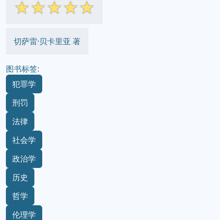
☆
☆
☆
☆
☆
切萨雷·贝卡里亚 著
图书标签:
犯罪学
刑罚
法律
社会学
政治学
历史
哲学
伦理学