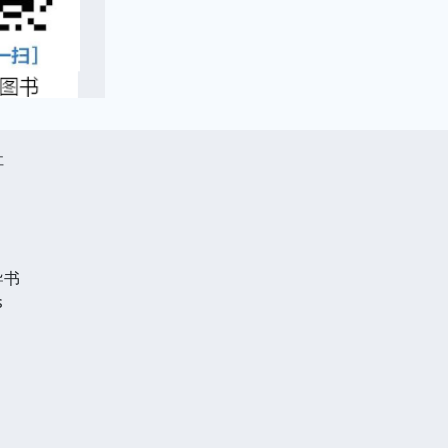
社
导书
s