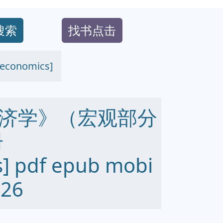
搜索
找书点击
nomics]
济学》（宏观部分
册
] pdf epub mobi
26