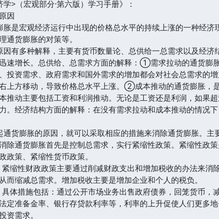
学>（宏观部分·第六版）学习手册》：
原因
胀是宏观经济运行中出现的价格总水平的持续上涨的一种经济现
理通货膨胀的对策等。
因有多种解释，主要有货币数量论、总供给一总需求以及经济结
迅速增长。总供给、总需求方面的解释：①需求拉动的通货膨
、投资需求、政府需求和国外需求的增加都会对社会总需求的增
右上方移动，导致价格总水平上涨。②成本推动的通货膨胀，
本推动主要包括工资和利润推动。无论是工资还是利润，如果超
力。经济结构方面的解释：在没有需求拉动和成本推动的情况下
通货膨胀的原因，就可以采取相应的措施来消除通货膨胀。主
除通货膨胀首先是控制总需求，实行紧缩性政策。紧缩性政策
政政策、紧缩性货币政策。
缩性财政政策主要通过削减财政支出和增加税收的办法来消除
从而缩减总需求。增加税收主要是增加企业和个人的税负。
体措施包括：通过公开市场业务出售政府债券，回笼货币，减
法定准备金率、银行存贷款利率等，利率的上升促使人们更多地
投资需求。