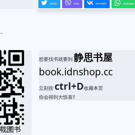
twitter
viber
vkontakte
whatsapp
.
静思书屋
想要找书就要到
book.idnshop.cc
ctrl+D
立刻按
收藏本页
你会得到大惊喜!!