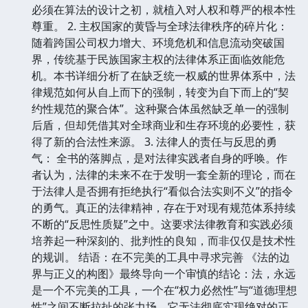
必须在算法的设计之初，就植入对人权和尊严的根本性
尊重。 2. 主权国家的黄昏与全球法律秩序的碎片化：
随着跨国公司权力增大、环境危机和信息流动突破国
界，传统基于民族国家主权的法律体系正面临效能危
机。本书详细分析了在缺乏统一权威的世界体系中，法
律规范如何从自上而下的强制，转变为自下而上的“契
约性规范的聚合体”。这种聚合体虽然缺乏单一的强制
后盾，但却凭借其对全球商业和生存环境的必要性，获
得了新的合法性来源。 3. 法律人的责任与反思的勇
气： 全书的落脚点，是对法律实践者自身的呼唤。作
者认为，法律的未来不在于发明一套全新的理论，而在
于法律人是否拥有拒绝执行“看似合法实则不义”的指令
的勇气。真正的法律精神，存在于对现有规范体系持续
不断的“反思性质疑”之中。这要求法律教育和实践必须
培养起一种深刻的、批判性的良知，而非仅仅是技术性
的规训。 结语：在不完美的工具中寻求完善 《法的边
界与正义的构图》最终导向一个审慎的结论：法，永远
是一个不完美的工具，一个在“权力必然性”与“道德理想
性”之间不断拉扯的张力场。它无法彻底实现绝对的正