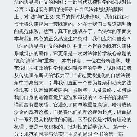
法的边界与正义的构图：一部当代法律哲学的深度对话
导言：超越既有框架的探寻 在当代法律思想的版图
上，对“法”与“正义”关系的探讨从未停歇。我们往往习
惯于将法律视为一套既定的、外在于我们日常道德判断
的规范体系。然而，真正的挑战在于，当法律的字面文
本与我们内心的正义感发生冲突时，我们应如何自处？
《法的边界与正义的构图》并非一本旨在为既有法律体
系做辩护的著作，它更像是一次对法律哲学核心命题的
彻底“清算”与“重构”。 本书作者，一位在分析法学、规
范伦理学和政治哲学领域深耕多年的学者，试图将读者
从传统霍布斯式的“权力至上”或过度浪漫化的自然法视
角中抽离出来，引导我们直面一个更为复杂和动态的法
律现实：法是如何被建构、被解释，以及最终，如何被
我们自身的道德直觉所塑造和审视的？ 本书的架构严
谨而富有层次感，它避免了简单地重复康德、哈特或德
沃金的既有论点，而是将他们的理论视为起点，继而提
出一系列更具挑战性的问题。它不仅仅是对既有理论的
梳理，更是一次积极的、批判性的哲学介入。 第一部
分：规范的困境与法实证主义的局限 全书的第一部