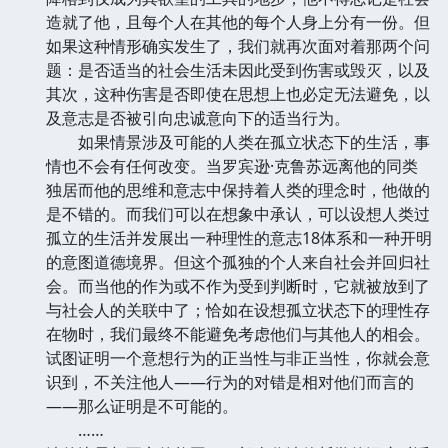
造就了他，且每个人在其他的每个人身上分有一份。但
如果这种情形确实发生了，我们就再次面对着那两个问
题：是否适当的社会生活未因此受到伤害或毁灭，以及
其次，这种伤害是否即使在思想上也必定无法避免，以
及意志是否被引向忠诚意向下的适当行为。
如果情景涉及可能的人类在孤立状态下的生活，事
情也不会有任何改变。当罗宾逊·克鲁苏远离他的同类
独居而他的思维和意志中保持着人类的理念时，他做的
是不错的。而我们可以在想象中承认，可以设想人类过
孤立的生活并发展出一种理性的意志18体系和一种开明
的意图道德境界。但这个孤独的个人来自社会并回归社
会。而当他的作为或不作为受到判断时，它就被放到了
与社会人的关联中了；恰如在设想孤立状态下的理性存
在物时，我们最终不能避免考虑他们与其他人的相会。
试图证明一个意想行为的正当性与非正当性，你就会意
识到，不关注他人——行为的对错是相对他们而言的
——那么证明是不可能的。
……