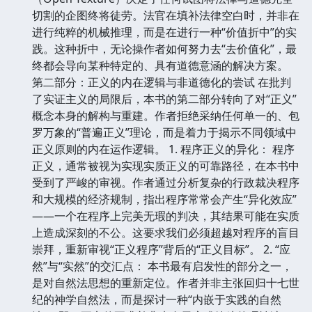
切割的企图终将徒劳。法官在填补法律空白时，并非在
进行纯粹的机械推理，而是在进行一种“价值折中”的实
践。这种折中，无论操作者如何努力去“去价值化”，最
终都会导向某种特定的、具有道德意涵的解决方案。
第二部分：正义的内在逻辑与非道德化的尝试 在批判
了实证主义的局限后，本书的第二部分转向了对“正义”
概念本身的解构与重建。作者拒绝采纳任何单一的、包
罗万象的“普遍正义”理论，而是着力于揭示不同领域中
正义原则的内在运作逻辑。 1. 程序正义的异化： 程序
正义，通常被视为实现实质正义的可靠路径，在本书中
受到了严峻的审视。作者通过分析复杂的行政裁决程序
和大规模的经济规制，指出程序常常会产生“异化效应”
——一个在程序上完美无瑕的判决，其结果可能在实质
上造成深刻的不公。这要求我们必须超越对程序的盲目
崇拜，重新审视“正义程序”背后的“正义目标”。 2. “应
然”与“实然”的交汇点： 本书最有启发性的部分之一，
是对自然法思想的重新定位。作者并非主张回归十七世
纪的神学自然法，而是探讨一种“内嵌于实践的自然