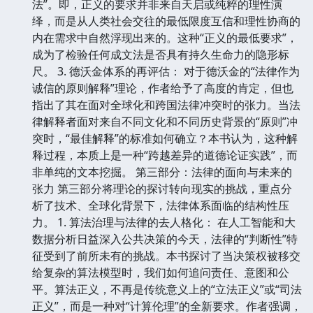
法”。即，正义的要求并非来自天启或纯粹的理性演
绎，而是从人类社会交往的最低限度互信和理性协商的
内在需求中自然浮现出来的。这种“正义的最低要求”，
成为了检验任何成文法是否具有持久生命力的隐形标
尺。 3. 德沃金体系的再评估： 对于德沃金的“法律作为
诚信的原则解释”理论，作者给予了高度的肯定，但也
指出了其在面对全球化和跨国法律冲突时的张力。当法
律解释者面对来自不同文化和不同历史背景的“原则”冲
突时，“最佳解释”的标准如何确立？本书认为，这种解
释过程，本质上是一种“跨越差异的道德论证实践”，而
非单纯的文本挖掘。 第三部分：法律的面向与未来的
张力 第三部分将理论的探讨转向现实的挑战，重点分
析了技术、全球化背景下，法律体系面临的结构性压
力。 1. 算法治理与法律的去人格化： 在人工智能和大
数据分析日益深入公共决策的今天，法律的“判断性”特
征受到了前所未有的挑战。本书探讨了当决策权被移交
给复杂的算法模型时，我们如何追问责任、意图和公
平。算法正义，不再是传统意义上的“立法正义”或“司法
正义”，而是一种对“计算伦理”的全新要求。作者强调，