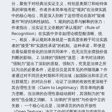
分，聚焦于对经典法实证主义，特别是奥斯汀和哈特体
系的审慎考察。作者并未简单地否定“规则”在法律实践
中的核心地位，而是深入剖析了这些理论在面对“疑难
案件”时的结构性缺陷。 1. 规则的边界与解释的张力：
作者指出，法实证主义依赖的“承认规则”（Rule of
Recognition）在实践中并非如理论模型般清晰、统
一。相反，承认规则本身就是一套高度依赖于司法实践
者的“接受”和“实践性承诺”的机制。这种承诺，即便是
在看似最世俗化的法律共同体中，也无法完全摆脱价值
判断的影响。 2. 法律的“强制性”迷思： 本书对法律的
“强制力”提出了深刻的质疑。强制力，究竟是法律之所
以为法的必要条件，还是仅仅是其常见的伴随现象？作
者通过对不同历史时期和不同法域（如国际法和非正式
社群规范）的对比分析，论证了法律的有效性更深植于
其合理性主张（Claim to Legitimacy）而非单纯的暴
力垄断。当法律的合理性基础动摇时，其强制力的“有
效性”也会随之消解。 3. 法律的“开放性”与价值中立的
失败： 一个核心论点是，法律语言的内在开放性
（Open Texture）决定了任何试图将法律与道德完全