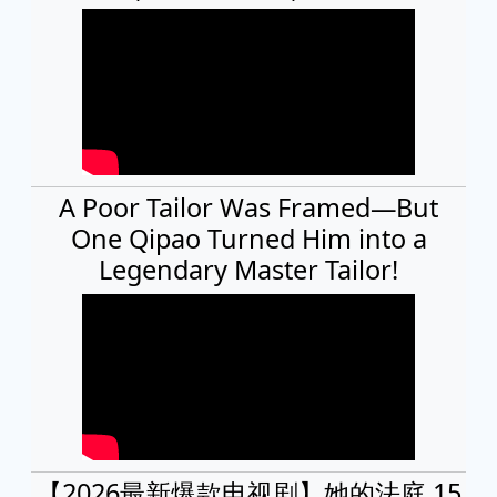
A Poor Tailor Was Framed—But
One Qipao Turned Him into a
Legendary Master Tailor!
【2026最新爆款电视剧】她的法庭 15