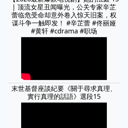
| 顶流女星丑闻曝光，公关专家辛芷
蕾临危受命却意外卷入惊天旧案，权
谋斗争一触即发！ #辛芷蕾 #佟丽娅
#黄轩 #cdrama #职场
末世基督座談紀要《關于尋求真理、
實行真理的話語》選段15