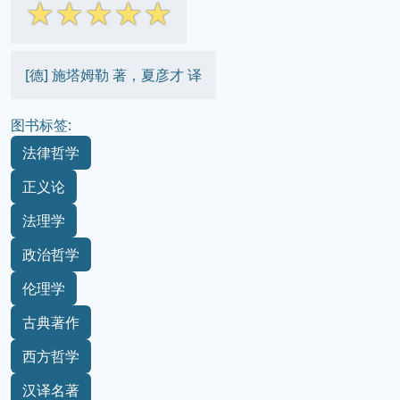
☆
☆
☆
☆
☆
[德] 施塔姆勒 著，夏彦才 译
图书标签:
法律哲学
正义论
法理学
政治哲学
伦理学
古典著作
西方哲学
汉译名著