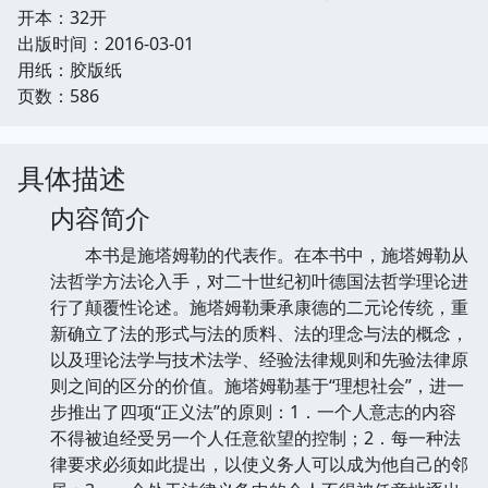
开本：32开
出版时间：2016-03-01
用纸：胶版纸
页数：586
具体描述
内容简介
本书是施塔姆勒的代表作。在本书中，施塔姆勒从
法哲学方法论入手，对二十世纪初叶德国法哲学理论进
行了颠覆性论述。施塔姆勒秉承康德的二元论传统，重
新确立了法的形式与法的质料、法的理念与法的概念，
以及理论法学与技术法学、经验法律规则和先验法律原
则之间的区分的价值。施塔姆勒基于“理想社会”，进一
步推出了四项“正义法”的原则：1．一个人意志的内容
不得被迫经受另一个人任意欲望的控制；2．每一种法
律要求必须如此提出，以使义务人可以成为他自己的邻