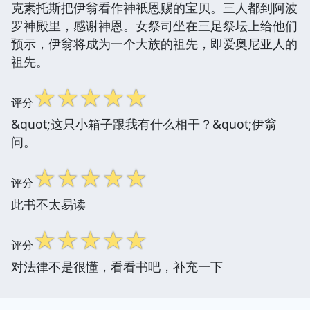
克素托斯把伊翁看作神衹恩赐的宝贝。三人都到阿波
罗神殿里，感谢神恩。女祭司坐在三足祭坛上给他们
预示，伊翁将成为一个大族的祖先，即爱奥尼亚人的
祖先。
☆
☆
☆
☆
☆
评分
&quot;这只小箱子跟我有什么相干？&quot;伊翁
问。
☆
☆
☆
☆
☆
评分
此书不太易读
☆
☆
☆
☆
☆
评分
对法律不是很懂，看看书吧，补充一下