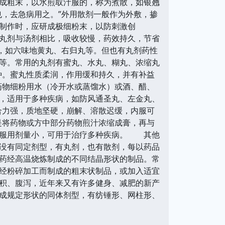
成粗末，以水煎取汁服的，称为煮散，如银翘
也，去急病用之。”外用散剂一般作为外敷，掺
制作时，应研成极细粉末，以防刺激创
丸剂与汤剂相比，吸收较慢，药效持久，节省
病，如六味地黄丸、右归丸等。但也有丸剂药性
等。常用的丸剂有蜜丸、水丸、糊丸、浓缩丸
种。蜜丸性质柔润，作用缓和持久，并有补益
药物细粉用水（冷开水或蒸馏水）或酒、醋、
，适用于多种疾病，如防风通圣丸、左金丸、
合力强，质地坚硬，崩解、溶散迟缓，内服可
是将药物或方中部分药物煎汁浓缩成膏，再与
，服用剂量小，可用于治疗多种疾病。 其他
没有同定剂型，有丸剂，也有散剂，每以药品
药经高温烧炼制成的不同结晶形状的制品。常
经粉碎加工而制成的粗末状制品，或加入适宜
积、腹泻，近年来又有许多健身、减肥的新产
成规定形状的同体剂型，有纺锤形、网柱形、