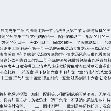
发展简史第二章 治法概述第一节 治法含义第二节 治法与病机的关
 方剂的分类第二节 方剂的配伍一、配伍的概念二、配伍的目的三
节 方剂的剂型一、液体剂型二、固体剂型三、半固体剂型四、气
各论第四章 解表剂第一节 辛温解表麻黄汤大青龙汤=三拗汤华
表虚感冒冲剂九味羌活汤颈复康颗粒小青龙汤风寒咳嗽丸香薷散
散参苏饮荆防败毒散第二节 辛凉解表银翘散羚翘解毒丸感冒舒
液鼻窦炎口服液明日上清片风热咳嗽胶囊麻黄杏仁甘草石膏汤止
瘟颗粒……第五章 泻下剂第六章 和解剂第七章 清热剂第八章 
十三章 理气剂第十四章 理血剂第十五章 祛湿剂第十六章 祛痰
药物经过提取、精制、配制等步骤而制成的灭菌溶液、无菌混
。具有剂量准确，药效迅速，适于急救，不受消化系统影响的特
、生脉注射液等。 二、固体剂型 散剂是将药物粉碎，混合