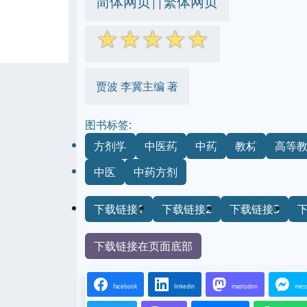
简体网页
繁体网页
||
☆
☆
☆
☆
☆
贾波 李冀主编 著
图书标签:
方剂学
中医药
中药
教材
高等
中医
中药方剂
下载链接1
下载链接2
下载链接3
下载链接在页面底部
facebook
linkedin
mastodon
mes