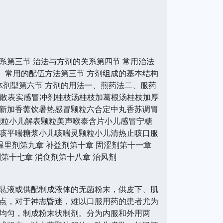
系第三节 治法与方剂的关系第四节 常用治法
、常用的配伍方法第三节 方剂组成的基本结构
体剂型第六节 方剂的用法一、煎药法二、服药
盖散表实感冒冲剂桂枝汤桂枝加葛根汤桂枝加厚
新加香薷饮暑热感冒颗粒六合定中丸香苏调胃
颗粒小儿解表颗粒美声喉泰含片小儿感冒宁糖
咳平喘糖浆小儿咳喘灵颗粒小儿清热止咳口服
温里剂第九章 补益剂第十章 固涩剂第十一章
剂第十七章 消食剂第十八章 治风剂
悬液或供配制成液体的无菌粉末，供皮下、肌
点，对于神志昏迷，难以口服用药的患者尤为
均匀，制成粉末状制剂。分为内服和外用两