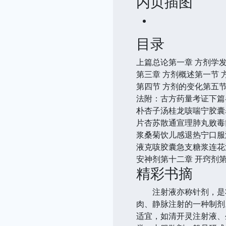
内页插图
目录
上篇总论第一章 方剂学
第三章 方剂概述第一节
第四节 方剂的变化第五
法附：古方药量考证下篇
朴杏子汤桂龙咳喘宁胶囊
片杏苏散通宣理肺丸败毒
浆桑菊饮儿感退热宁口服
液克咳胶囊急支糖浆连花清
安神剂第十二章 开窍剂第
精彩书摘
注射液亦称针剂，是将
肉、静脉注射的一种制剂
适宜，如清开灵注射液