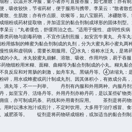
细粉，以温开水冲服，量小者亦可直接吞服，如七厘散；亦有制
便，吸收较快，节省药材，便于服用与携带。李杲云：“散者散
黄散、生肌散；亦有作点眼、吹喉等，如八宝眼药、冰硼散等。
成细粉或药材提取物，并加适宜的黏合剂制成球形的固体剂型。
李杲云：“丸者缓也，舒缓而治之也。”适用于慢性、虚弱性疾
香类药物与剧毒药物，不宜作汤剂煎服，如安宫牛黄丸、舟车丸
粉用炼制的蜂蜜为黏合剂制成的丸剂，分为大蜜丸和小蜜丸两
慢性病和虚弱病，需要长期服用。②水丸：俗称水泛丸，是将
成的小丸。水丸较蜜丸崩解、溶散、吸收、作用均快，易于吞服
药物细粉用米糊、面糊、曲糊等为黏合剂制成的小丸。糊丸黏
不良反应和对胃肠的刺激，如舟车丸、黑锡丹等。④浓缩丸：
、粉碎，用水或蜂蜜或药汁制成丸剂。因其体积小，有效成分高
丸、滴丸等，不一一列举。 丹剂有内服和外用两种。内服丹剂
丹，如至宝丹、活络丹等。外用丹剂亦称丹药，是以某些矿物类
疡痈疽，亦可制成药条、药线和外用膏剂应用。 茶剂是将药物
。用时以沸水泡汁或煎汁，不定时饮用。大多用于治疗感冒、食
茶、减肥茶等。 锭剂是将药物研成细粉，或加适当的黏合剂制