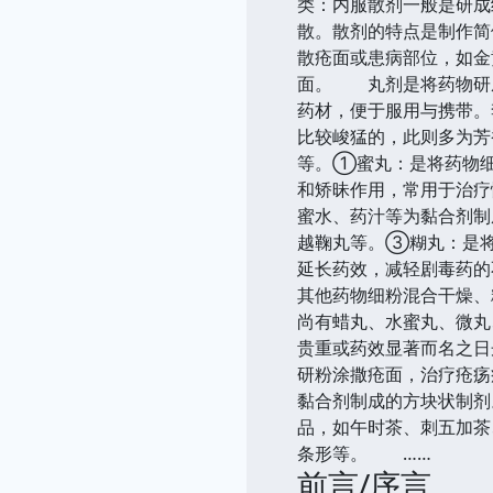
类：内服散剂一般是研成
散。散剂的特点是制作简
散疮面或患病部位，如金
面。 丸剂是将药物研
药材，便于服用与携带。
比较峻猛的，此则多为芳
等。①蜜丸：是将药物细
和矫昧作用，常用于治疗
蜜水、药汁等为黏合剂制
越鞠丸等。③糊丸：是将
延长药效，减轻剧毒药的
其他药物细粉混合干燥
尚有蜡丸、水蜜丸、微
贵重或药效显著而名之日
研粉涂撒疮面，治疗疮
黏合剂制成的方块状制剂
品，如午时茶、刺五加
条形等。 ……
前言/序言