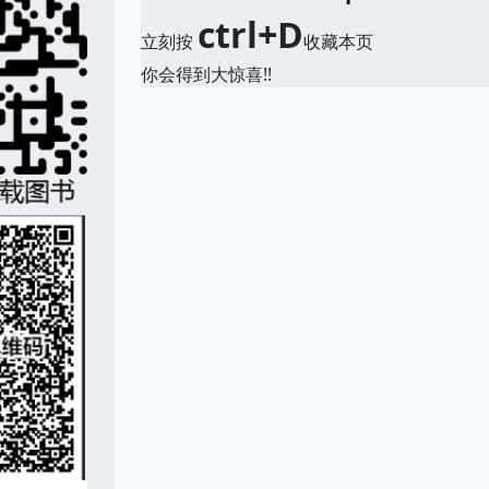
ctrl+D
立刻按
收藏本页
你会得到大惊喜!!