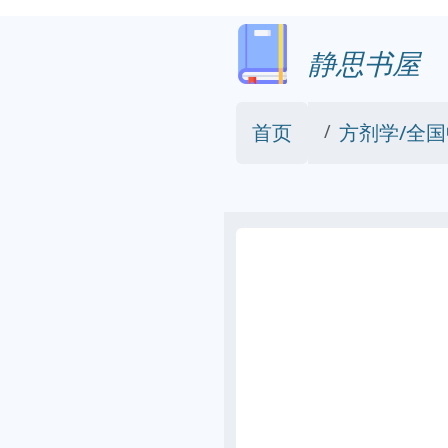
静思书屋
首页
方剂学/全