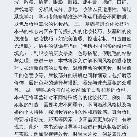
瑕、散粉、眉笔、眼影、眼线、睫毛膏、腮红、口红、
唇线笔等，分析其成分、质地、妆效以及适用性。通过
系统学习，学习者能够精准选择和运用适合不同肤质、
肤色及妆容需求的化妆品。 三、 基础与进阶化妆技巧
本书的核心内容在于传授扎实的化妆技巧。从基础的皮
肤准备、底妆技巧（如完美遮瑕、控油定妆、打造自然
光泽肌）、眉毛的修饰与描画（包括不同眉形的设计与
填充），到眼妆的层次晕染、色彩搭配、假睫毛的粘贴
与处理。更进一步，本书将深入讲解不同风格的眼妆技
巧，如清新自然的日常妆、魅惑迷离的烟熏妆、时尚前
卫的创意妆等。唇妆部分的讲解也同样细致，包括唇形
修饰、唇部色彩的选择与搭配、哑光与珠光唇妆的处理
等。 四、 特殊场合与创意妆容 除了日常和基础妆容，
本书还将涵盖针对不同特殊场合的化妆技巧。例如，新
娘妆的打造，需要考虑不同季节、不同婚纱风格以及新
娘的个人特质，强调妆容的持久性和精致感。舞台妆则
需要考虑灯光、距离等因素，妆容需要更加浓烈、有表
现力。此外，本书还会引导学习者进行创意妆容的设计
与实践，例如影视特效妆、时尚大片妆、创意表现妆