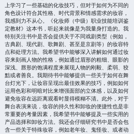
上学习了一些基础的化妆技巧，但对于如何为不同的
角色设计符合其性格、时代背景和情感需求的妆容，
我感到力不从心。《化妆师（中级）职业技能培训鉴
定教材》这本书，听起来就像是为我量身打造的。我
特别关注书中是否会提供关于不同戏剧类型（例如，
古典剧、现代剧、歌舞剧、甚至是京剧等）的妆容特
点和处理方法。我希望书中能够深入讲解如何通过妆
容来刻画人物的性格，例如通过眉形的粗细、眼影的
深浅、唇形的饱满程度来展现人物的刚毅、柔弱、狡
黠或者善良。我期待书中能够提供一些关于如何在舞
台灯光下，让妆容呈现出最佳效果的技巧，例如如何
运用色彩和明暗对比来增强面部的立体感，以及如何
避免妆容在远距离观看时显得模糊不清。此外，对于
舞台表演来说，妆容的持久性和卸妆的便捷性也是非
常重要的考量因素，我希望书中能够提及一些实用的
产品选择和卸妆方法。我还会仔细研究书中是否会包
含一些关于特殊妆容，例如老年妆、鬼怪妆、或者动