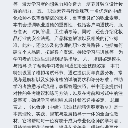
等，激发学习者的想象力和创造力，培养其独立设计妆
容的能力。 五、 职业素养与行业规范 一名优秀的中级
化妆师不仅需要精湛的技术，更需要良好的职业素养。
本书会强调职业道德的重要性，包括客户沟通技巧、服
务意识、时间管理、卫生消毒等。同时，还会介绍化妆
品行业的安全法规、产品标签解读以及相关的行业标
准。此外，还会涉及化妆师的职业发展路径，包括如何
建立个人品牌、拓展客户资源、持续学习与进修等，为
学习者的职业生涯规划提供指导。 六、 培训鉴定模拟
与指导 为了帮助学习者顺利通过职业技能鉴定，本书
特别设置了模拟考试环节。通过提供历年真题分析、常
见考题解析以及实操考核的详细要求和评分标准，帮助
学习者熟悉考试流程，掌握答题技巧。书中还会提供针
对性的备考建议和练习方法，以及在考前和考试中的注
意事项，确保学习者能够以最佳状态迎接鉴定。 总而
言之，《化妆师（中级）职业技能培训鉴定教材》是一
本集理论、实践、规范与发展指导于一体的全面性教
材。它将帮助每一位有志于成为专业化妆师的学习者，
系统地掌握化妆技能，提升艺术修养，理解行业要求，