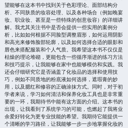
望能够在这本书中找到关于色彩理论、面部结构分
析、不同肤质的妆容处理、以及各种场合（例如晚宴
妆、职业妆、甚至是一些特殊的创意妆容）的详细讲
解。我尤其关注书中是否会提供一些实用的案例分
析，比如如何根据不同脸型调整眉形，如何运用阴影
和高光来修饰脸部轮廓，以及如何选择合适的眼影和
唇色来搭配服装和个人气质。我希望这本书不仅仅是
枯燥的理论堆砌，更能包含一些循序渐进的练习方法
和技巧提示，让我能够在家中也能够模仿和实践。我
还会仔细研究它是否涵盖了化妆品的选择和使用技
巧，例如不同质地的粉底液如何选择，遮瑕膏的妙
用，以及腮红和修容的正确涂抹方式。同时，对于初
学者来说，学习如何清洁和保养化妆工具也是非常重
要的一环，我期待书中能有这方面的介绍。这本书的
出现，让我看到了系统学习的可能，也燃起了我将业
余爱好转化为更专业技能的希望。我期待它能提供一
个清晰的学习路径，让我能够一步一步地掌握化妆的