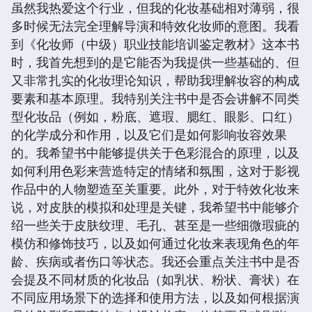
虽然我热爱这个行业，但我的化妆基础相对薄弱，很
多时候无法完全理解导演和特效化妆师的意图。我看
到《化妆师（中级）职业技能培训鉴定教材》这本书
时，我首先想到的是它能否为我提供一些基础的、但
又非常扎实的化妆理论知识，帮助我理解妆容的构成
要素和基本原理。我特别关注书中是否会讲解不同类
型化妆品（例如，粉底、遮瑕、腮红、眼影、口红）
的化学成分和作用，以及它们是如何影响妆容效果
的。我希望书中能够提供关于色彩混合的原理，以及
如何利用色彩来营造特定的情绪和氛围，这对于影视
作品中的人物塑造至关重要。此外，对于特效化妆来
说，对皮肤的模拟和处理是关键，我希望书中能够介
绍一些关于皮肤纹理、毛孔、甚至是一些细微瑕疵的
模仿和修饰技巧，以及如何通过化妆来表现角色的年
龄、疾病或者伤口等状态。我还会重点关注书中是否
会提及不同材质的化妆品（如乳状、粉状、膏状）在
不同应用场景下的选择和使用方法，以及如何根据演