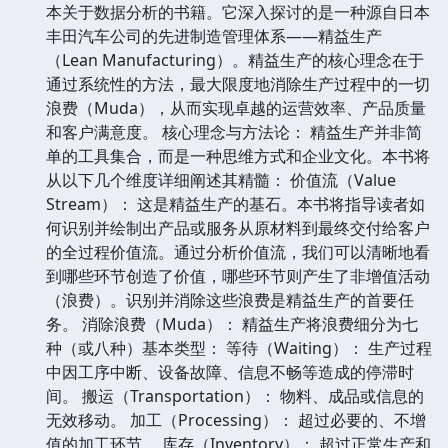
本关于数据分析的书籍。它深入探讨的是一种源自日本
丰田汽车公司的先进制造管理体系——精益生产
（Lean Manufacturing）。精益生产的核心理念在于
通过系统性的方法，最大限度地消除生产过程中的一切
浪费（Muda），从而实现卓越的运营效率、产品质量
和客户满意度。 核心理念与方法论： 精益生产并非简
单的工具集合，而是一种思维方式和企业文化。本书将
从以下几个维度详细阐述其精髓： 价值流（Value
Stream）： 这是精益生产的基石。本书将指导读者如
何识别并绘制出产品或服务从原材料到最终交付给客户
的全过程价值流。通过分析价值流，我们可以清晰地看
到哪些环节创造了价值，哪些环节则产生了非增值活动
（浪费）。识别并消除这些浪费是精益生产的首要任
务。 消除浪费（Muda）： 精益生产将浪费细分为七
种（或八种）基本类型： 等待（Waiting）： 生产过程
中因工序中断、设备故障、信息不畅等造成的停滞时
间。 搬运（Transportation）： 物料、成品或信息的
无效移动。 加工（Processing）： 超过必要的、不增
值的加工环节。 库存（Inventory）： 超过正常生产和