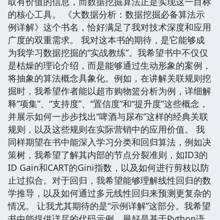
取有价值的信息，而数据挖掘算法正是实现这一目标
的核心工具。 《大数据分析：数据挖掘必备算法示
例详解》这个书名，恰好满足了我对技术深度和应用
广度的双重需求。 我对这本书的期待，是它能够成
为我学习数据挖掘的“实战教练”。我希望书中不仅仅
是枯燥的理论介绍，而是能够通过生动形象的案例，
将抽象的算法概念具象化。例如，在讲解关联规则挖
掘时，我希望作者能以超市购物篮分析为例，详细解
释“项集”、“支持度”、“置信度”和“提升度”这些概念，
并展示如何一步步找出“啤酒与尿布”这样的经典关联
规则，以及这些规则在实际营销中的应用价值。 我
同样期望在书中能深入学习分类和回归算法，例如决
策树，我希望了解其内部的节点分裂准则，如ID3的
ID Gain和CART的Gini指数，以及如何进行剪枝以防
止过拟合。对于回归，我希望能够理解线性回归的数
学推导，以及如何通过多元线性回归来预测更复杂的
情况。 让我尤其期待的是“示例详解”这部分。我希望
书中能提供详尽的代码示例，最好是基于Python语