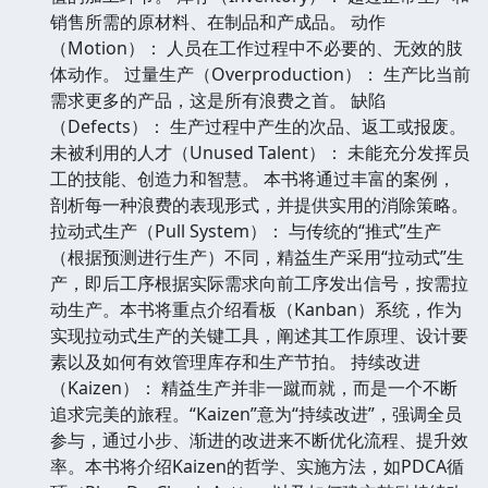
销售所需的原材料、在制品和产成品。 动作
（Motion）： 人员在工作过程中不必要的、无效的肢
体动作。 过量生产（Overproduction）： 生产比当前
需求更多的产品，这是所有浪费之首。 缺陷
（Defects）： 生产过程中产生的次品、返工或报废。
未被利用的人才（Unused Talent）： 未能充分发挥员
工的技能、创造力和智慧。 本书将通过丰富的案例，
剖析每一种浪费的表现形式，并提供实用的消除策略。
拉动式生产（Pull System）： 与传统的“推式”生产
（根据预测进行生产）不同，精益生产采用“拉动式”生
产，即后工序根据实际需求向前工序发出信号，按需拉
动生产。本书将重点介绍看板（Kanban）系统，作为
实现拉动式生产的关键工具，阐述其工作原理、设计要
素以及如何有效管理库存和生产节拍。 持续改进
（Kaizen）： 精益生产并非一蹴而就，而是一个不断
追求完美的旅程。“Kaizen”意为“持续改进”，强调全员
参与，通过小步、渐进的改进来不断优化流程、提升效
率。本书将介绍Kaizen的哲学、实施方法，如PDCA循