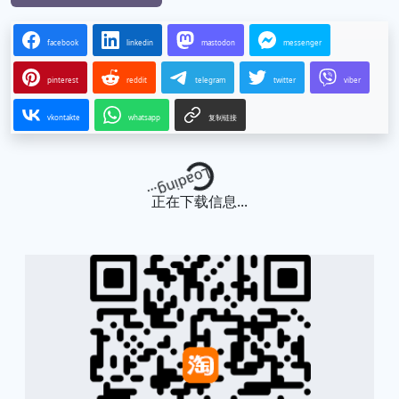
facebook
linkedin
mastodon
messenger
pinterest
reddit
telegram
twitter
viber
vkontakte
whatsapp
复制链接
Loading...
正在下载信息...