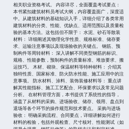
相关职业资格考试。 内容详尽，全面覆盖考试要点：
本书紧扣建筑材料员考试大纲，内容覆盖面广，深度适
中。从建筑材料的基础知识入手，详细介绍了各类常用
建筑材料的分类、性能、优缺点、适用范围以及质量检
验的基本方法。这包括但不限于： 水泥、砂石等散装
材料： 详细阐述其物理化学性质、规格标准、储存要
求、运输注意事项以及现场验收的关键点。 钢筋、预
制构件等周转材料： 深入讲解不同类型钢筋的标识、
规格、性能参数，预制构件的质量标准、堆放要求、搬
运技巧。 木材、砌块、保温材料等特种材料： 介绍其
独特性质、国家标准、防火防水性能、施工应用中的注
意事项。 防水材料、涂料、装饰装修材料等： 重点讲
解其性能指标、施工工艺配合、环保要求以及常见问题
分析。 在材料管理方面，本书提供了系统性的指导，
涵盖了从材料的采购、进场验收、储存、领用、盘点到
退场等各个环节的操作规范和技术要点。 采购与进场
验收： 明确采购流程、合同要点，详细讲解如何进行
材料的检验，包括外观检查、尺寸核对、性能测试（如
混凝土强度、钢筋拉伸等）的取样方法和判定标准。