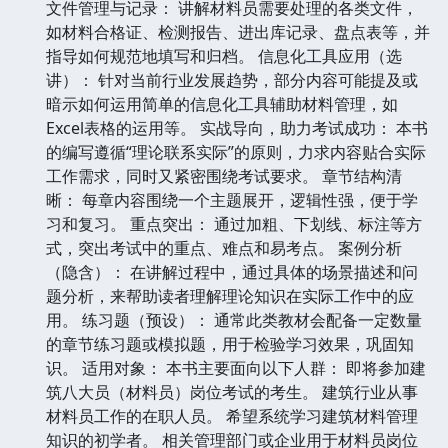
文件管理与记录： 讲解材料员需要处理的各类文件，
如材料合格证、检测报告、进出库记录、盘点表等，并
指导如何规范地填写和归档。 信息化工具应用（选
讲）： 针对当前行业发展趋势，部分内容可能提及或
暗示如何运用简单的信息化工具辅助材料管理，如
Excel表格的运用等。 实战导向，助力考试成功： 本书
的编写遵循“理论联系实际”的原则，力求内容贴合实际
工作需求，同时又紧密围绕考试要求。 章节结构清
晰： 每章内容围绕一个主题展开，逻辑性强，便于学
习和复习。 重点突出： 通过加粗、下划线、标注等方
式，突出考试中的重点、难点和易考点。 案例分析
（隐含）： 在讲解过程中，通过具体的场景描述和问
题分析，来帮助读者理解理论知识在实际工作中的应
用。 练习题（预设）： 通常此类教材会配备一定数量
的章节练习题或模拟题，用于检验学习效果，巩固知
识。 适用对象： 本书主要面向以下人群： 即将参加建
筑八大员（材料员）岗位考试的考生。 建筑行业从事
材料员工作的在职人员。 希望系统学习建筑材料管理
知识的初学者。 相关管理部门或企业用于材料员岗位