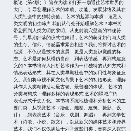
概论（第4版）》旨在为读者打开一扇通往艺术世界的
大门，引导您理解艺术的本质、功能、发展脉络及其在
人类社会中的独特价值。 艺术的起源与本质：追溯人
类文明的初生啼声 我们从何处开始理解艺术？本书将
带您回到人类文明的黎明。从史前洞穴壁画的神秘符
号，到早期部落的仪式性舞蹈，艺术的萌芽如何与人类
的生存、信仰、情感需求紧密相连？我们将探讨艺术的
起源，不仅仅是技术的发展，更是人类意识觉醒的标
志。艺术是如何从模仿自然，到表达情感，再到构建意
义的？本书将深入剖析艺术作为一种独特的认知方式和
情感表达形式，其在人类早期社会中的实用性与象征意
义。我们将审视不同文化背景下艺术的初始形态，理解
其作为人类精神活动最古老、最普遍的体现。 艺术的
分类与构成：理解多样的表现形式 艺术的疆域广阔，
表现形式千变万化。本书将系统地梳理和分析艺术的主
要门类，从视觉艺术（绘画、雕塑、建筑、摄影、设
计），到表演艺术（音乐、戏剧、舞蹈），再到文学艺
术（诗歌、小说、散文），以及新兴的媒体艺术和跨界
艺术。我们不仅仅满足于列举这些门类，更将深入探究