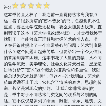
☆
☆
☆
☆
☆
评分
这本书简直太棒了！我之前一直觉得艺术离我有点
远，看了很多所谓的“艺术普及”的书，总感觉抓不住
重点，要么太学院派太枯燥，要么太随意太浅薄。直
到我读了这本《艺术学概论(第4版)》，才觉得我终于
找到了一个能够真正理解和把握艺术的切入点。 作
者在开篇就提出了一个非常核心的问题：艺术到底是
什么？这个问题听起来简单，但要给出一个令人信服
的答案却异常困难。这本书花了大量的篇幅，从不同
的哲学流派、美学理论、社会文化背景出发，层层递
进地分析了“艺术”这个概念的复杂性和多重性。我以
前总以为艺术就是“美”，但这本书让我明白，艺术的
范畴远远不止于此，它包含了情感的表达、思想的传
递、甚至是对现实的批判。 让我印象非常深刻的
是，书中对于不同艺术门类之间的联系与区别的阐
述。它不仅仅是罗列了绘画、雕塑、音乐、建筑、文