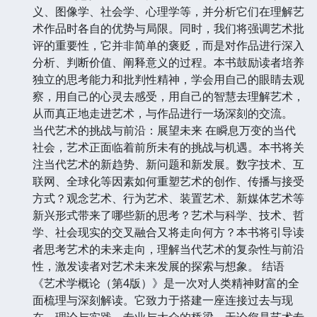
义、图像学、社会学、心理学等，并分析它们在理解艺
术作品时各自的优势与局限。同时，我们将强调艺术批
评的重要性，它并非简单的褒贬，而是对作品进行深入
分析、判断价值、阐释意义的过程。本书鼓励读者培养
独立的思考能力和批判性精神，学会用自己的眼睛去观
察，用自己的心灵去感受，用自己的智慧去理解艺术，
从而真正地走进艺术，与作品进行一场深刻的交流。
当代艺术的挑战与前沿：展望未来 在瞬息万变的当代
社会，艺术正面临着前所未有的挑战与机遇。本书将关
注当代艺术的新趋势、新问题和新发展。数字技术、互
联网、全球化等因素如何重塑艺术的创作、传播与接受
方式？观念艺术、行为艺术、装置艺术、新媒体艺术等
新兴形式带来了哪些新的思考？艺术与科学、技术、哲
学、社会现实的交叉融合又将走向何方？本书将引导读
者思考艺术的未来走向，理解当代艺术的复杂性与前沿
性，激发读者对艺术未来发展的探索与想象。 结语
《艺术学概论（第4版）》是一次对人类精神财富的全
面梳理与深刻解读。它致力于搭建一座连接过去与现
在、理论与实践、专业与大众的桥梁。无论您是艺术专