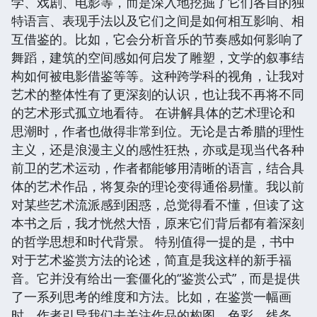
学、戏剧、电影等，而是深入地挖掘了它们各自的独
特语言、表现手法以及它们之间是如何相互影响、相
互借鉴的。比如，它会分析音乐的节奏感如何影响了
舞蹈，建筑的空间感如何启发了雕塑，文学的叙事结
构如何被电影借鉴等等。这种跨学科的视角，让我对
艺术的整体性有了更深刻的认识，也让我不再将不同
的艺术形式孤立地看待。 在讲解具体的艺术理论和
思潮时，作者也做得非常到位。无论是古希腊的理性
主义，还是浪漫主义的感性狂热，亦或是现当代各种
前卫的艺术运动，作者都能够用清晰的语言，结合具
体的艺术作品，将复杂的理论变得通俗易懂。我以前
对某些艺术流派感到困惑，总觉得看不懂，但读了这
本书之后，我才恍然大悟，原来它们背后都有着深刻
的哲学思想和时代背景。 特别值得一提的是，书中
对于艺术鉴赏方法的论述，简直是我这样的新手福
音。它并没有给出一套僵化的“鉴赏公式”，而是提供
了一系列思考的维度和方法。比如，在鉴赏一幅画
时，作者引导我们去关注作品的构图、色彩、线条，