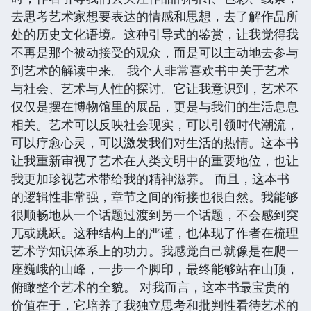
去思考艺术家想要表达的情感和思想，去了解作品所
处的历史文化语境。这种引导式的鉴赏，让我觉得我
不再是那个被动接受的观众，而是可以主动地去参与
到艺术的解读中来。 我个人非常喜欢书中关于艺术
与社会、艺术与人性的探讨。它让我意识到，艺术不
仅仅是摆在博物馆里的展品，更是与我们的生活息息
相关。艺术可以反映社会现实，可以引领时代潮流，
可以疗愈心灵，可以激发我们对生活的热情。这本书
让我重新审视了艺术在人类文明中的重要地位，也让
我更加珍视艺术带给我的精神滋养。 而且，这本书
的逻辑性非常强，章节之间的衔接也很自然。我能够
很顺畅地从一个话题过渡到另一个话题，不会感到突
兀或跳跃。这种结构上的严谨，也体现了作者在梳理
艺术学知识体系上的功力。我感觉自己就像是在爬一
座巍峨的山峰，一步一个脚印，最终能够站在山顶，
俯瞰整个艺术的全貌。 对我而言，这本书最宝贵的
价值在于，它培养了我独立思考和批判性看待艺术的