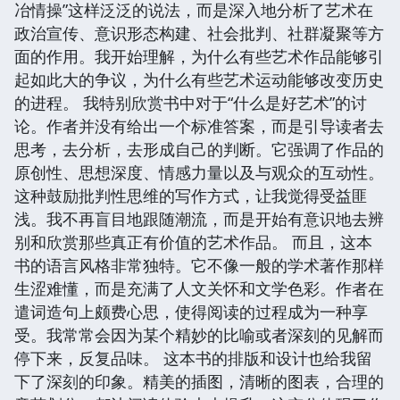
冶情操”这样泛泛的说法，而是深入地分析了艺术在
政治宣传、意识形态构建、社会批判、社群凝聚等方
面的作用。我开始理解，为什么有些艺术作品能够引
起如此大的争议，为什么有些艺术运动能够改变历史
的进程。 我特别欣赏书中对于“什么是好艺术”的讨
论。作者并没有给出一个标准答案，而是引导读者去
思考，去分析，去形成自己的判断。它强调了作品的
原创性、思想深度、情感力量以及与观众的互动性。
这种鼓励批判性思维的写作方式，让我觉得受益匪
浅。我不再盲目地跟随潮流，而是开始有意识地去辨
别和欣赏那些真正有价值的艺术作品。 而且，这本
书的语言风格非常独特。它不像一般的学术著作那样
生涩难懂，而是充满了人文关怀和文学色彩。作者在
遣词造句上颇费心思，使得阅读的过程成为一种享
受。我常常会因为某个精妙的比喻或者深刻的见解而
停下来，反复品味。 这本书的排版和设计也给我留
下了深刻的印象。精美的插图，清晰的图表，合理的