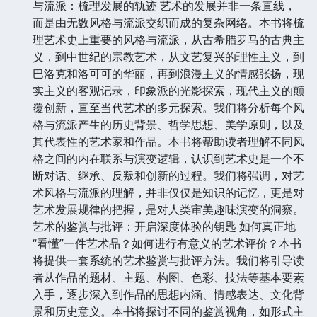
与流派：梳理发展的轨迹 艺术的发展并非一条直线，
而是由无数风格与流派交织而成的复杂网络。本书将梳
理艺术史上重要的风格与流派，从古希腊罗马的古典主
义，到中世纪的宗教艺术，从文艺复兴的理性主义，到
巴洛克和洛可可的华丽，再到浪漫主义的情感张扬，现
实主义的客观记录，印象派的光影探索，现代主义的颠
覆创新，直至当代艺术的多元探索。我们将分析每个风
格与流派产生的历史背景、哲学思想、美学原则，以及
其代表性的艺术家和作品。本书将帮助读者理解不同风
格之间的内在联系与演变逻辑，认识到艺术史是一个不
断对话、继承、反叛和创新的过程。我们将强调，对艺
术风格与流派的理解，并非仅仅是知识的记忆，更是对
艺术发展规律的把握，是对人类审美趣味演变的洞察。
艺术的鉴赏与批评：开启深度体验的钥匙 如何真正地
“看懂”一件艺术品？如何进行有意义的艺术评价？本书
将提供一套系统的艺术鉴赏与批评方法。我们将引导读
者从作品的题材、主题、构图、色彩、技法等基本要素
入手，逐步深入到作品的思想内涵、情感表达、文化背
景和历史意义。本书将探讨不同的鉴赏视角，如形式主