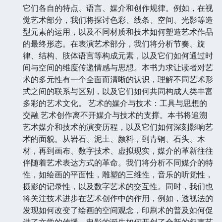
它们各自的特点、语言、媒介和创作规律。例如，在视
觉艺术部分，我们将探讨色彩、线条、空间、光影等造
型元素的运用，以及不同材质和技术如何塑造艺术作品
的最终形态。在表演艺术部分，我们将分析节奏、旋
律、结构、肢体语言等构成元素，以及它们如何通过时
间与空间的维度传递情感与思想。本书力求让读者对艺
术的多元性有一个全面而清晰的认识，理解不同艺术形
式之间的联系与区别，以及它们如何共同构成人类丰富
多彩的艺术文化。 艺术的媒介与技术：工具与思想的
交融 艺术创作离不开媒介与技术的支撑。本书将追溯
艺术媒介和技术的演变历程，以及它们如何深刻影响艺
术的面貌。从岩石、泥土、颜料，到青铜、石头、木
材，再到画布、数字技术、虚拟现实，媒介的革新往往
伴随着艺术表达方式的革命。我们将分析不同媒介的特
性，如绘画的平面性，雕塑的三维性，音乐的听觉性，
摄影的记录性，以及数字艺术的交互性。同时，我们也
将关注技术进步在艺术创作中的作用，例如，透视法的
发现如何改变了绘画的空间观念，印刷术的普及如何促
进了文学的传播，电影的诞生如何开创了全新的叙事艺