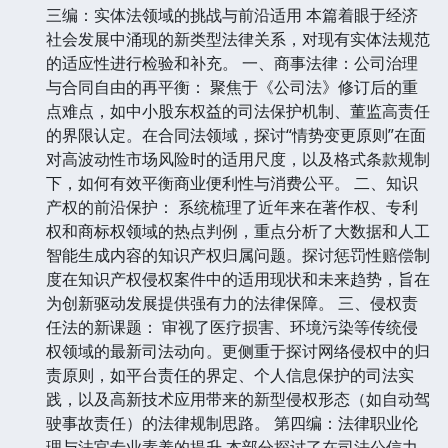
三编：实体法领域的挑战与前沿适用 本篇着眼于经济
社会发展中涌现的新类型法律关系，对现有实体法规范
的适应性进行检验和补充。 一、商事法律：公司治理
与合同自由的再平衡： 聚焦于《公司法》修订后的重
点难点，如中小股东权益的司法保护机制、董监高责任
的界限认定。在合同法领域，探讨“情势变更原则”在面
对高波动性市场风险时的适用尺度，以及格式条款规制
下，如何有效平衡商业便利性与消费公平。 二、知识
产权的前沿保护： 系统梳理了近年来在著作权、专利
权和商标权领域的热点判例，重点分析了大数据和人工
智能生成内容的知识产权归属问题。探讨惩罚性赔偿制
度在知识产权侵权案件中的适用现状和未来趋势，旨在
为创新驱动发展提供强有力的法律保障。 三、侵权责
任法的新课题： 审视了医疗损害、环境污染等传统侵
权领域的最新司法动向。更侧重于探讨网络侵权中的归
责原则，如平台责任的界定、个人信息保护的司法实
践，以及高新技术应用带来的新型侵权形态（如自动驾
驶事故责任）的法律规制思路。 第四编：法律职业伦
理与法官专业素养的提升 本部分探讨了在司法公信力