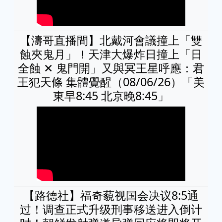
【濤哥直播間】北戴河會議撞上「雙
蝕夾鬼月」！天津大爆炸日撞上「日
全蝕 ✕ 鬼門開」又與冥王星呼應：君
王犯天條 集體覺醒（08/06/26）「美
東早8:45 北京晚8:45」
【路德社】福奇藐视国会决议8:5通
过！调查正式升级刑事移送进入倒计