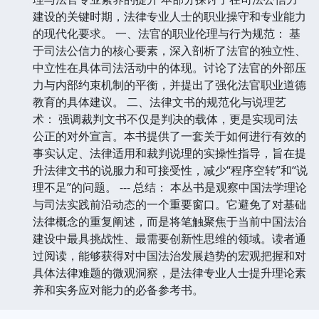
建设的关键时期，法律专业人士的职业操守和专业能力
的现代化要求。 一、法官的职业伦理与行为规范： 基
于司法公信力的核心要素，深入剖析了法官的独立性、
中立性在具体司法活动中的体现。讨论了法官的外部压
力与内部约束机制的平衡，并提出了强化法官职业道德
教育的具体建议。 二、法律文书的规范化与说理艺
术： 强调裁判文书不仅是判决的载体，更是实现司法
公正的对外宣言。本书提供了一套关于如何进行有效的
事实认定、法律适用和裁判说理的实操性指导，旨在提
升法律文书的说服力和可接受性，减少“程序空转”和“说
理不足”的问题。 --- 总结： 本丛书是观察中国法学理论
与司法实践前沿动态的一个重要窗口。它避免了对基础
法律概念的重复阐述，而是将笔触聚焦于当前中国法治
建设中最具挑战性、最需要创新性思维的领域。读者通
过阅读，能够获得对中国法治发展趋势的宏观把握和对
具体法律难题的微观洞察，是法律专业人士提升理论素
养和实务应对能力的必备参考书。