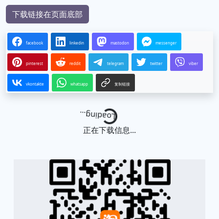
下载链接在页面底部
facebook
linkedin
mastodon
messenger
pinterest
reddit
telegram
twitter
viber
vkontakte
whatsapp
复制链接
Loading...
正在下载信息...