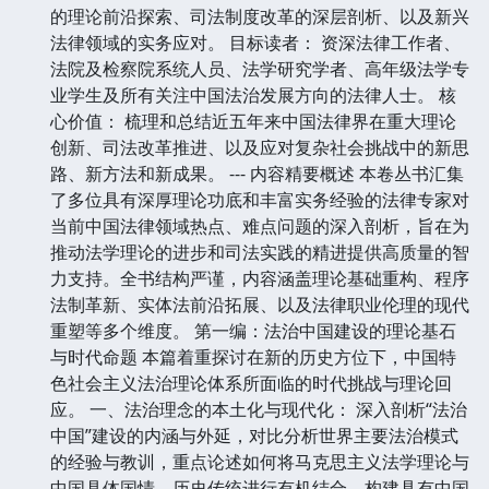
的理论前沿探索、司法制度改革的深层剖析、以及新兴
法律领域的实务应对。 目标读者： 资深法律工作者、
法院及检察院系统人员、法学研究学者、高年级法学专
业学生及所有关注中国法治发展方向的法律人士。 核
心价值： 梳理和总结近五年来中国法律界在重大理论
创新、司法改革推进、以及应对复杂社会挑战中的新思
路、新方法和新成果。 --- 内容精要概述 本卷丛书汇集
了多位具有深厚理论功底和丰富实务经验的法律专家对
当前中国法律领域热点、难点问题的深入剖析，旨在为
推动法学理论的进步和司法实践的精进提供高质量的智
力支持。全书结构严谨，内容涵盖理论基础重构、程序
法制革新、实体法前沿拓展、以及法律职业伦理的现代
重塑等多个维度。 第一编：法治中国建设的理论基石
与时代命题 本篇着重探讨在新的历史方位下，中国特
色社会主义法治理论体系所面临的时代挑战与理论回
应。 一、法治理念的本土化与现代化： 深入剖析“法治
中国”建设的内涵与外延，对比分析世界主要法治模式
的经验与教训，重点论述如何将马克思主义法学理论与
中国具体国情、历史传统进行有机结合，构建具有中国