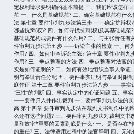
定权利请求要明确的基本前提 三、我们应该怎样固
范 一、什么是基础规范? 二、确定基础规范有什么
法 第七章 要件审判九步法第三步 ——确定抗辩权
哪些抗辩(权)? 四、如何寻找抗辩(权)及其基础规
基础规范构成要件有什么作用? 二、与主张责任有关
件审判九步法第五步 ——诉讼主张的检索 一、何
作用? 四、如何审查诉讼主张? 第十章 要件审判
作用? 三、争点整理的方法 四、争点整理对法官的
实是如何证明的? 二、如何有效地组织当事人举证
明与举证责任分配 五、要件事实证明与举证时限制
庭作证 第十二章 要件审判九步法第八步 ——事实
“三性”的判断 四、事实认定中的心证问题 五、事
——要件归入并作出裁判 一、要件审判九步法的实
高 第十四章 要件审判九步法在裁判文书制作中的
么还有这些问题? 三、要件审判九步法对裁判文书改
量和效率*重要的因素到底是什么? 一、是否存在
的重任? 三、法律适用过程中的法官释明 四、无论