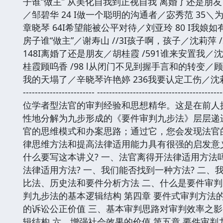
子谁“做主” 从美化自我到正视自我 离婚了还是朋友
／邹碧华 24 I做一个聪明的沟通者／宓秀范 35
章晓琴 64I希望能被公平对待／刘亚玲 80 I我娘如
房子谁“做主”／谢寿山 //3I孩子啊，孩子／沈莉萍
148I离婚了还是朋友／胡桂霞 /591谁来安置我／
桂霞顾呜香 /98 l从闭门不见到握手言和的转变／顾呜
我的天塌了／辛晓琴许艳婷 236我要认定工伤／沈莉萍 243I后记 -----------
------------------------ --------------------------------
位学者型法官的审判经验和思想精华。这是在前人
性地分解为九步形成的《要件审判九步法》层层递
官的思维模式和办案思路；通过它，您会发现法官
律思维方法和提高法律适用能力具有很强的启发意义
什么要写这本讲义? 一、法官离得开法律适用方法吗
法律适用方法? 一、我们能否找到一种方法? 二、
比法、历史法和要件分析方法 二、什么是要件审判九步
判九步法的基本逻辑结构 第四章 要件式审判方法
的诉讼公正价值 三、基本审判思路对审判效率之影
辑结构 六、增强社会效果的价值 第五章 要件审判