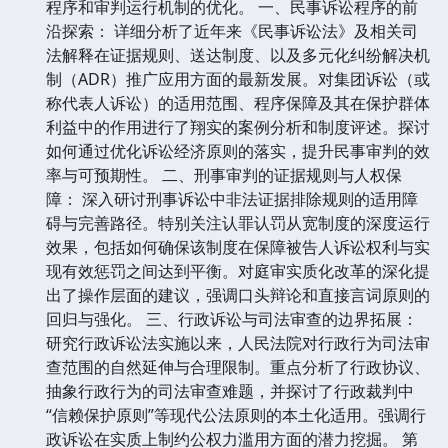
程序和审判运行机制的优化。 一、民事诉讼程序的前
沿探索： 详细分析了近年来《民事诉讼法》及相关司
法解释在证据规则、送达制度、以及多元化纠纷解决机
制（ADR）推广应用方面的最新发展。对集团诉讼（或
称代表人诉讼）的适用范围、程序保障及其在保护群体
利益中的作用进行了翔实的案例分析和制度评述。探讨
如何通过优化诉讼经济原则的落实，提升民事审判的效
率与可预期性。 二、刑事审判的证据规则与人权保
障： 深入研讨刑事诉讼中非法证据排除规则的适用障
碍与完善路径。特别关注认罪认罚从宽制度的深度运行
效果，包括如何确保该制度在保障被告人诉讼权利与实
现有效惩罚之间达到平衡。对庭审实质化改革的深化提
出了操作层面的建议，强调口头辩论和直接言词原则的
回归与强化。 三、行政诉讼与司法审查的边界拓展：
研究行政诉讼法实施以来，人民法院对行政行为司法审
查范围的自然延伸与合理限制。重点分析了行政协议、
抽象行政行为的司法审查难题，并探讨了行政裁判中
“信赖保护原则”等现代公法原则的本土化适用。强调行
政诉讼在实质上制约公权力滥用方面的潜力挖掘。 第