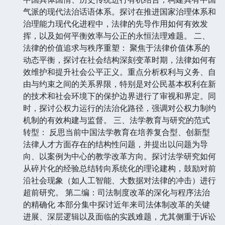
气派的现代法治话语体系。探讨在推进国家治理体系和
治理能力现代化进程中，法律的先导作用如何有效发
挥，以及如何平衡效率与公正的永恒法理难题。 二、
法律的价值追求与秩序重塑： 聚焦于法律价值体系的
动态平衡，探讨在社会结构深刻变革时期，法律如何有
效维护和提升社会公平正义。重点分析权利与义务、自
由与约束之间的关系界限，特别是对公民基本权利在新
的技术和社会环境下的保护边界进行了审视和界定。同
时，探讨公权力运行的法治化路径，强调对公权力制约
机制的有效构建与监督。 三、法学教育与研究的范式
转型： 反思当前中国法学教育在培养复合型、创新型
法律人才方面存在的结构性问题，并提出以问题为导
向、以案例为中心的教学改革方向。探讨法学研究如何
从碎片化的经验总结转向系统化的理论建构，鼓励对前
沿社会现象（如人工智能、大数据对法律的冲击）进行
超前研究。 第二编：司法制度改革的深化与程序法治
的精确化 本部分集中探讨近年来司法体制改革的关键
进展、深层逻辑以及面临的实践难题，尤其侧重于诉讼