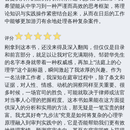
希望能从中学习到一种严谨而高效的思考框架，将理
论知识与实践操作紧密结合起来，从而在日后的工作
中能够更加游刃有余地处理各种复杂案件。
☆
☆
☆
☆
☆
评分
刚拿到这本书，还没来得及深入翻阅，但仅仅是目录
和前言部分，就足以让我对它充满期待。邹碧华先生
的名字本身就带着一种权威感，再加上“法庭上的心
理学”这个副标题，瞬间激起了我浓厚的兴趣。作为
一名法律工作者，我深知在庭审过程中，除了条文和
证据，对人性、情感、动机的洞察同样至关重要。很
多时候，一场官司的胜负，可能就取决于律师或法官
对当事人心理的把握程度。这本书如果能在这方面提
供深入的分析和实用的方法，那无疑是一笔宝贵的财
富。我尤其好奇“九步法”究竟是如何将复杂的心理学
原理融入到审判实践中的，它是否能帮助我们更有效
地梳理案情、预测庭审走向、甚至在庭审策略上获得