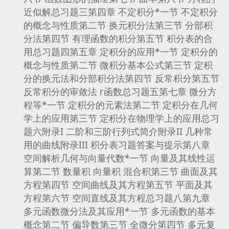
近似解总习题三第四章 不定积分*一节 不定积分
的概念与性质第二节 换元积分法第三节 分部积
分法第四节 有理函数的积分第五节 积分表的合
用总习题四第五章 定积分的应用*一节 定积分的
概念与性质第二节 微积分基本公式第三节 定积
分的换元法和分部积分法第四节 反常积分第五节
反常积分的审敛法 г函数总习题五第七章 微分方
程等*一节 定积分的元素法第二节 定积分在几何
学上的应用第三节 定积分在物理学上的应用总习
题六附录I 二阶和三阶行列式简介附录II 几种常
用的曲线附录III 积分表习题答案与提示第八章
空间解析几何与向量代数*一节 向量及其线性运
算第二节 数量积 向量积 混合积第三节 曲面及其
方程第四节 空间曲线及其方程第五节 平面及其
方程第六节 空间直线及其方程总习题八第九章
多元函数微分法及其应用*一节 多元函数的基本
概念第二节 偏导数第三节 全微分第四节 多元复