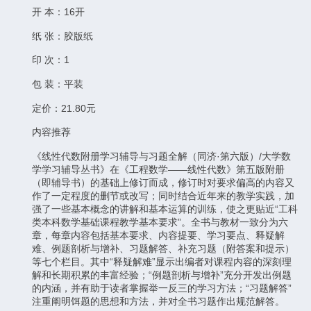
开 本：16开
纸 张：胶版纸
印 次：1
包 装：平装
定价：21.80元
内容推荐
《线性代数附册学习辅导与习题全解（同济·第六版）/大学数
学学习辅导丛书》在《工程数学——线性代数》第五版附册
（即辅导书）的基础上修订而成，修订时对要求偏高的内容又
作了一定程度的删节或改写；同时结合近年来的教学实践，加
强了一些基本概念的讲解和基本运算的训练，使之更贴近“工科
类本科数学基础课程教学基本要求”。全书与教材一致分为六
章，每章内容包括基本要求、内容提要、学习要点、释疑解
难、例题剖析与增补、习题解答、补充习题（附答案和提示）
等七个栏目。其中“释疑解难”显示出编者对课程内容的深刻理
解和长期积累的丰富经验；“例题剖析与增补”充分开发出例题
的内涵，并有助于读者掌握举一反三的学习方法；“习题解答”
注重阐明饵题的思想和方法，并对全书习题作出规范解答。