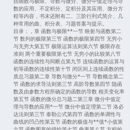
括函数与极限、导数与微分、微分中值定理与导
数的应用、不定积分、定积分及其应用、微分方
程等内容，书末还附有二、三阶行列式简介、几
种常用的曲、积分表、习题答案与提示。
目录：，章 函数与极限**一节 映射与函数第二
节 数列的极限第三节 函数的极限第四节 无穷小
与无穷大第五节 极限运算法则第六节 极限存在
准则 两个重要极限第七节 无穷小的比较第八节
函数的连续性与间断点第九节 连续函数的运算与
初等函数的连续性第十节 闭区间上连续函数的性
质总习题第二章 导数与微分*一节 导数概念第二
节 函数的求导法则第三节 高阶导数第四节 隐函
数及由参数方程所确定的函数的导数 相关变化率
第五节 函数的微分总习题二第三章 微分中值定
理与导数的应用*一节 微分中值定理第二节 洛必
达法则第三节 泰勒公式第四节 函数的单调性与
曲线的凹凸性第五节 函数的极值与**值*小值第
六节 函数图形的描绘第七节 曲率第八节 方程的