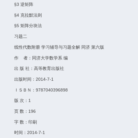
§3 逆矩阵
§4 克拉默法则
§5 矩阵分块法
习题二
线性代数附册 学习辅导与习题全解 同济 第六版
作 者：同济大学数学系 编
出 版 社：高等教育出版社
出版时间：2014-7-1
ＩＳＢＮ：9787040396898
版 次：1
页 数：196
字 数：印刷
时间：2014-7-1