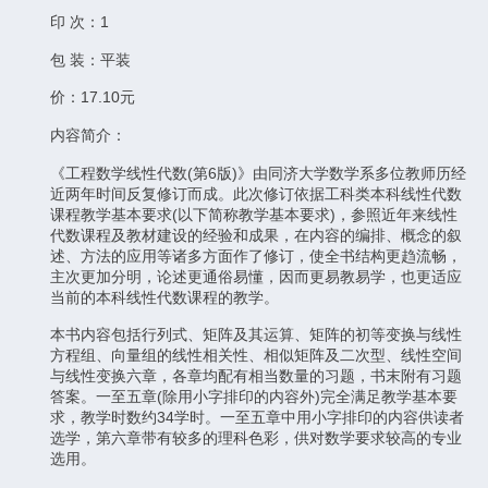
印 次：1
包 装：平装
价：17.10元
内容简介：
《工程数学线性代数(第6版)》由同济大学数学系多位教师历经
近两年时间反复修订而成。此次修订依据工科类本科线性代数
课程教学基本要求(以下简称教学基本要求)，参照近年来线性
代数课程及教材建设的经验和成果，在内容的编排、概念的叙
述、方法的应用等诸多方面作了修订，使全书结构更趋流畅，
主次更加分明，论述更通俗易懂，因而更易教易学，也更适应
当前的本科线性代数课程的教学。
本书内容包括行列式、矩阵及其运算、矩阵的初等变换与线性
方程组、向量组的线性相关性、相似矩阵及二次型、线性空间
与线性变换六章，各章均配有相当数量的习题，书末附有习题
答案。一至五章(除用小字排印的内容外)完全满足教学基本要
求，教学时数约34学时。一至五章中用小字排印的内容供读者
选学，第六章带有较多的理科色彩，供对数学要求较高的专业
选用。