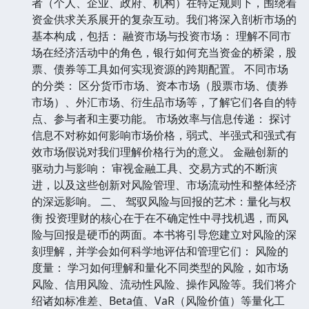
者（个人、企业、政府、机构）在特定规则下，围绕着
资金供求关系展开的复杂互动。我们将深入剖析市场的
基本构成，包括： 融资市场与投资市场： 理解不同市
场在经济活动中的角色，银行如何充当资金的桥梁，股
票、债券等工具如何实现资源的跨期配置。 不同市场
的分类： 区分货币市场、资本市场（股票市场、债券
市场）、外汇市场、衍生品市场等，了解它们各自的特
点、参与者和主要功能。 市场效率与信息传递： 探讨
信息不对称如何影响市场价格，弱式、半强式和强式有
效市场假说对我们理解价格行为的意义。 金融创新的
驱动力与影响： 审视金融工具、交易方式的不断演
进，以及这些创新对风险管理、市场流动性和整体经济
的深远影响。 二、 驾驭风险与回报的艺术：量化与权
衡 投资理财的核心在于在不确定性中寻找机遇，而风
险与回报是硬币的两面。本书将引导您建立对风险的深
刻理解，并学会如何科学地评估和管理它们： 风险的
度量： 学习如何理解和量化不同类型的风险，如市场
风险、信用风险、流动性风险、操作风险等。我们将介
绍诸如标准差、Beta值、VaR（风险价值）等量化工