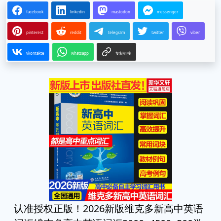
facebook
linkedin
mastodon
messenger
pinterest
reddit
telegram
twitter
viber
vkontakte
whatsapp
复制链接
认准授权正版！2026新版维克多新高中英语