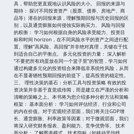
具，帮助您更直观地认识风险的大小。 回报的来源与
期待： 探讨不同投资资产（股票、债券、房地产、商
品等）潜在的回报来源，理解预期回报与历史回报的区
别，以及通货膨胀如何侵蚀实际购买力。 风险与回报
的权衡： 学习如何根据自身的风险承受能力、投资目
标和时间 horizon，在不同风险水平的资产之间进行配
置。理解“高风险、高回报”并非绝对真理，关键在于找
到适合自己的平衡点。 多元化投资的力量： 深入解析
“不要把所有鸡蛋放在同一个篮子里”的智慧，学习如何
通过构建多元化的投资组合来降低非系统性风险，从而
在不显著牺牲预期回报的前提下，提高投资的稳定性。
三、 理性决策的基石：分析工具与投资策略 有效的投
资决策并非基于直觉或传闻，而是建立在严谨的分析和
清晰的策略之上。本书将为您介绍多种分析方法和策略
框架： 基本面分析： 学习如何评估经济、行业和公司
的内在价值。对于宏观经济层面，我们将关注GDP增
长、通货膨胀、利率政策等因素；对于微观层面，我们
将深入研究财务报表、盈利能力、竞争优势等。 技术
面分析： 了解图表模式、技术指标（如移动平均线、