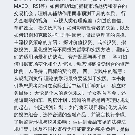
MACD、RSI等）如何帮助我们捕捉市场趋势和潜在的
交易机会，理解其辅助作用而非预测工具的本质。 行
为金融学的视角： 审视人类心理偏差（如过度自信、
羊群效应、损失厌恶等）如何影响投资者的决策，以及
如何识别和克服这些非理性因素，做出更理智的选择。
主流投资策略的介绍： 探讨价值投资、成长投资、指
数投资、量化投资等不同投资哲学和实践方法，理解它
们的适用场景和优缺点。 资产配置与再平衡： 学习如
何根据市场变化和个人情况，动态调整投资组合的资产
比例，以保持与目标的契合度。 四、 实践中的智慧：
从规划到执行 理论的学习最终要落脚于实践。本书将
引导您思考如何在实际生活中运用所学知识： 确立财
务目标： 无论是个人的退休规划、子女教育基金，还
是短期的购车、购房计划，清晰的目标是所有理财规划
的起点。 制定投资计划： 如何将宏观目标转化为具体
的投资组合，选择合适的金融产品，并设定执行步骤。
了解监管环境与税务影响： 认识到金融市场的法律法
规框架，以及不同投资行为可能带来的税务负担，是做