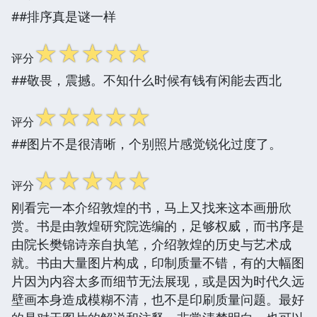
##排序真是谜一样
☆
☆
☆
☆
☆
评分
##敬畏，震撼。不知什么时候有钱有闲能去西北
☆
☆
☆
☆
☆
评分
##图片不是很清晰，个别照片感觉锐化过度了。
☆
☆
☆
☆
☆
评分
刚看完一本介绍敦煌的书，马上又找来这本画册欣
赏。书是由敦煌研究院选编的，足够权威，而书序是
由院长樊锦诗亲自执笔，介绍敦煌的历史与艺术成
就。书由大量图片构成，印制质量不错，有的大幅图
片因为内容太多而细节无法展现，或是因为时代久远
壁画本身造成模糊不清，也不是印刷质量问题。最好