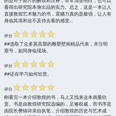
的是对于图片的解说和注释，非常清楚明白，也可以
看得出研究院本身出品的实力。总之，这是一本让人
直接敦煌艺术魅力的书，震撼力真的是极强，让人有
身临其境和迫不及待去看的感觉…
☆
☆
☆
☆
☆
评分
##选取了众多莫高窟的雕塑壁画精品代表，并注明
窟号，如同身临现场。
☆
☆
☆
☆
☆
评分
##还在学习如何欣赏。
☆
☆
☆
☆
☆
评分
刚看完一本介绍敦煌的书，马上又找来这本画册欣
赏。书是由敦煌研究院选编的，足够权威，而书序是
由院长樊锦诗亲自执笔，介绍敦煌的历史与艺术成